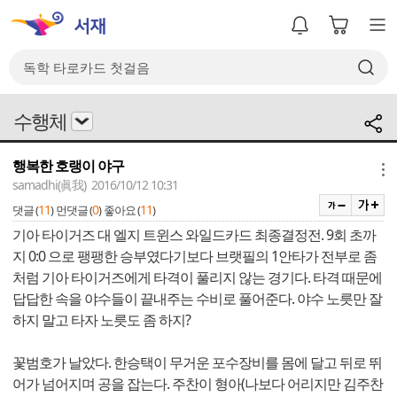
수행체
행복한 호랭이 야구
메뉴
samadhi(眞我) 2016/10/12 10:31
11
0
11
댓글 (
)
먼댓글 (
)
좋아요 (
)
기아 타이거즈 대 엘지 트윈스 와일드카드 최종결정전. 9회 초까
지 0:0 으로 팽팽한 승부였다기보다 브랫필의 1안타가 전부로 좀
처럼 기아 타이거즈에게 타격이 풀리지 않는 경기다. 타격 때문에
답답한 속을 야수들이 끝내주는 수비로 풀어준다. 야수 노릇만 잘
하지 말고 타자 노릇도 좀 하지?
꽃범호가 날았다. 한승택이 무거운 포수장비를 몸에 달고 뒤로 뛰
어가 넘어지며 공을 잡는다. 주찬이 형아(나보다 어리지만 김주찬