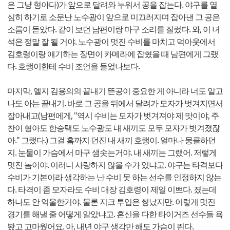
은 그냥 형아다)가 앞으로 달려와 누워서 공을 잡는다. 야구를 열
심히 하기로 소문난 노수광이 앞으로 미끄러지며 잡아낸 그 공은
소름이 돋았다. 같이 보던 남편이랑 마구 소리를 질렀다. 와, 이 녀
석은 정말 잘 될 거야. 노수광이 멋진 수비를 마치고 덕아웃에서
김호령이랑 얘기하는 장면이 카메라에 잡혔을 때 남편에게 그랬
다. 호랭이한테 수비 조언을 들었나보다.
마지막, 엘지 김용의의 끝내기 뜬공이 중요한 게 아니라 너도 알고
나도 아는 끝내기. 바로 그 공을 뒤에서 달려가 모자가 벗겨지면서
잡아내고(남편에게, "역시 수비는 모자가 벗겨져야 제 맛이야, 주
찬이 형아도 한승택도 노수광도 내 새끼도 모두 모자가 벗겨졌잖
아." 그랬다.) 그걸 홈까지 던진 내 새끼 호랭이. 얼마나 뭉클하던
지. 눈물이 가슴에서 마구 샘솟는거야. 내 새끼는 그랬어. 저렇게
멋진 놈이야. 이러니 사랑하지 않을 수가 있냐고. 야구는 타격보다
수비가 기본이라 생각하는 난 수비 못 하는 선수를 인정하지 않는
다. 타격이 좀 모자라도 수비 대장 김호령이 제일 이쁘다. 졌는데
하나도 안 억울한거야. 물론 지크 투입은 썽났지만. 이렇게 멋진
경기를 해낼 줄 어떻게 알았냐고. 혼신을 다한 타이거즈 선수들 욕
봤고 고마웠어요. 아, 내년 야구 생각만 해도 가슴이 뛴다.