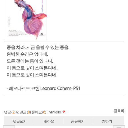
종을 쳐라. 지금 울릴 수 있는 종을.
완벽한 순간은 없다네.
모든 것에는 틈이 있나니,
이 틈으로 빛이 스며든다네..
이 틈으로 빛이 스며든다네.
- 레오나르드 코헨 Leonard Cohem
- P51
글목록
2
0
6
댓글 (
)
먼댓글 (
)
좋아요 (
)
ThanksTo
댓글쓰기
좋아요
공유하기
찜하기