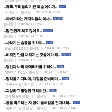
...喜壽, 우리들의 기쁜 목숨 이야기...
리뷰
[뜨거운 피]
한사람 | 2016-09-04 22:15
...아버지라는 개자식들의 역사...
페이퍼
한사람 | 2016-02-11 15:57
...맘 편한게 최고 잖아요...
페이퍼
한사람 | 2015-07-24 15:36
...사라지는 슬픔을 위하여...
리뷰
[슬픈 짐승 (양장)]
한사람 | 2014-07-16 16:58
...비워진 만큼 채워지는 것들에 대해...
페이퍼
한사람 | 2014-01-13 13:22
...당신과 나의 아메리카를 위하여...
리뷰
[해부학자 (양장)]
한사람 | 2014-01-12 00:47
...망각을 기다리며, 계절을 준비하며 ...
리뷰
[비자나무 숲]
한사람 | 2013-11-14 21:26
...괴상하고 황당한 규칙이란...
리뷰
[빛과 물질에 관한 이..]
한사람 | 2013-10-23 20:17
...공을 막으려는 자 공이 들어감을 견뎌내라...
리뷰
[페널티킥 앞에 선 골..]
한사람 | 2013-10-22 20:46