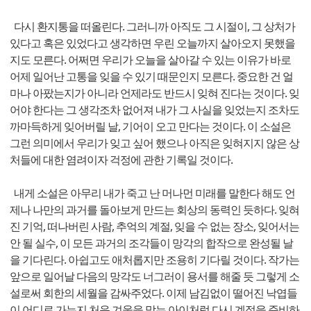
다시 환지통을 떠올린다. 그러니까 아직도 그 시절이, 그 상처가
있다고 혹은 있었다고 생각하면 우린 오늘까지 살아오지 못했을
지도 모른다. 어쩌면 우리가 오늘을 살아갈 수 있는 이유가 바로
어제 일어난 고통을 잊을 수 있기 때문인지 모른다. 중요한 건 얼
마나 아팠는지가 아니라 언제라도 반드시 잊혀 진다는 것이다. 잊
어야 한다는 그 생각조차 없어져 내가 그 사실을 잊었는지 조차도
까마득하게 잊어버릴 날, 기어이 오고 만다는 것이다. 이 소설은
그런 의미에서 우리가 잊고 싶어 했으나 아직은 잊혀지지 않은 상
처들에 대한 염려이자 걱정에 관한 기록일 것이다.
내게 소설은 아무리 내가 죽고 난 머나먼 미래를 말한다 해도 언
제나 나만의 과거를 돌아보게 만드는 회상의 동력인 듯하다. 잊혀
진 기억, 떠나버린 사람, 추억의 계절, 잊을 수 없는 장소, 잊어서는
안 될 실수, 이 모든 과거의 조각들이 망각의 합작으로 완성될 날
을 기다린다. 아쉽고도 애처롭지만 조용히 기다릴 것이다. 작가는
앞으로 일어날 다음의 망각도 너그러이 용서를 해줄 듯 그렇게 소
설로써 회한의 세월을 감싸주었다. 이제 남김없이 떨어진 낙엽들
이 어디로 가는지 처음 겨울을 맞는 아이처럼 다시 계절을 준비하