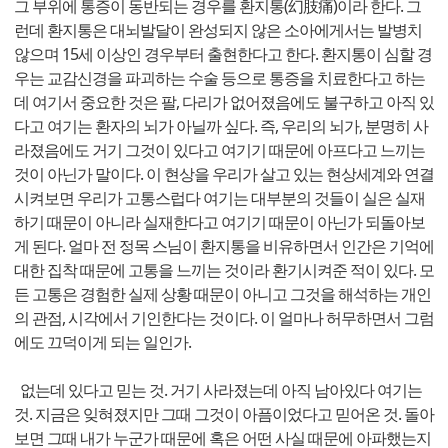
그 부위에 통증이 동반되는 경우를 환지통(幻肢痛)이라 한다. 그
런데 환지통은 대뇌발달이 완성되지 않은 소아에게서는 발병치
않으며 15세 이상인 경우부터 출현한다고 한다. 환지통이 심할 경
우는 교감신경을 파괴하는 수술 등으로 통증을 치료한다고 하는
데 여기서 중요한 것은 팔, 다리가 없어졌음에도 불구하고 아직 있
다고 여기는 환자의 뇌가 아닐까 싶다. 즉, 우리의 뇌가, 분명히 사
라졌음에도 거기 그것이 있다고 여기기 때문에 아프다고 느끼는
것이 아닌가 말이다. 이 현상을 우리가 살고 있는 현상세계와 연결
시켜보면 우리가 고통스럽다 여기는 대부분의 것들이 실은 실재
하기 때문이 아니라 실재한다고 여기기 때문이 아닌가 되돌아보
게 된다. 얼마 전 정목 스님이 환지통을 비유하면서 인간은 기억에
대한 집착 때문에 고통을 느끼는 것이라 환기시켜준 적이 있다. 모
든 고통은 경험한 실제 상황 때문이 아니고 그것을 해석하는 개인
의 관점, 시각에서 기인한다는 것이다. 이 얼마나 허무하면서 그럼
에도 끄덕이게 되는 일인가.
없는데 있다고 믿는 것. 거기 사라졌는데 아직 남아있다 여기는
것. 지금은 잊혀졌지만 그때 그것이 아픔이었다고 믿어온 것. 돌아
보면 그때 내가 누군가 때문에 혹은 어떤 사실 때문에 아파했는지