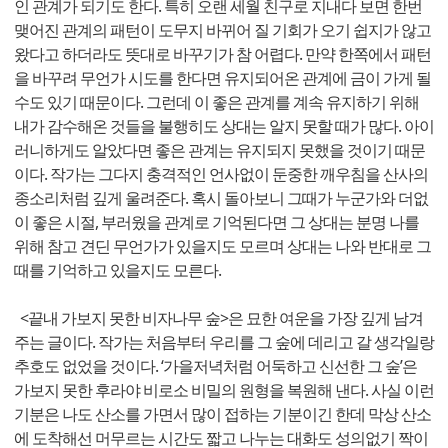
인 관계가 되기도 한다. 특히 오랜 세월 친구로 지내다 보면 한번
맺어진 관계의 패턴이 도무지 바뀌어 질 기회가 오기 쉽지가 않고
왔다고 하더라도 뜻대로 바꾸기가 참 어렵다. 만약 한쪽에서 패턴
을 바꾸려 무언가 시도를 한다면 유지되어온 관계에 금이 가게 될
수도 있기 때문이다. 그런데 이 좋은 관계를 계속 유지하기 위해
내가 감수해온 것들을 불행히도 상대는 알지 못할 때가 많다. 아이
러니하게도 알았다면 좋은 관계는 유지되지 못했을 것이기 때문
이다. 작가는 그다지 충격적인 언사없이 둔중한 깨우침을 산사의
종소리처럼 깊게 울려준다. 혹시 돌아보니 그때가 누군가와 더없
이 좋은 시절, 부러웠을 관계로 기억된다면 그 상대는 분명 나를
위해 참고 견딘 무언가가 있을지도 모르며 상대는 나와 반대로 그
때를 기억하고 있을지도 모른다.
<끝내 가보지 못한 비자나무 숲>은 묘한 여운을 가장 깊게 남겨
주는 글이다. 작가는 처음부터 우리를 그 숲에 데리고 갈 생각일랑
추호도 없었을 것이다. ‘가을저녁처럼 어둑하고 신선한 그 숲’은
가보지 못한 후라야 비로소 비밀의 원형을 복원해 낸다. 사실 이런
기분은 나도 산소를 가면서 많이 접하는 기분이긴 한데 막상 산소
에 도착해선 머무르는 시간도 짧고 나누는 대화도 성의없기 짝이