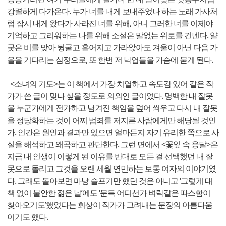
강렬하게 다가온다. 누가 너를 내게 보내주었나 하는 노래 가사처
럼 잠시 내게 왔다가 사라진 너를 위해, 아니 그러한 너를 이제야
기억하고 그리워하는 나를 위해 소설은 말없는 위로를 건넨다. 얄
궂은 비를 맞아 뒹굴고 흩어지고 가라앉아도 겨울이 아닌 다음 가
을을 기다리는 심정으로, 또 한번 저 낙엽들을 가슴에 묻게 된다.
<소녀의 기도>는 이 책에서 가장 치열하고 속도감 있어 같은 작
가가 쓴 글이 맞나 싶을 정도로 의외인 글이었다. 명백한 내 잘못
을 누군가에게 전가하고 남겨진 책임을 덮어 씌우고 다시 내 잘못
을 정당화하는 것이 어찌 범죄를 저지른 사람에게만 해당될 것인
가. 인간은 원인과 결과만 있으면 얼마든지 자기 유리한 쪽으로 사
실을 해석하고 왜곡하고 판단한다. 그런 면에서 <꽃잎 속 응달>은
지금 내 인생이 이렇게 된 이유를 반대로 모든 걸 선택했던 내 잘
못으로 돌리고 그것을 오랜 세월 연민하는 보통 여자의 이야기였
다. 그래도 돌아보면 마냥 슬프기만 했던 것은 아니고 ‘그렇게 대
책 없이 불안한 젊은 날’에도 ‘문득 어디선가 벼락같은 따스함이
찾아오기도’했었다는 회상이 작가가 그려내는 문장의 아름다움
이기도 했다.