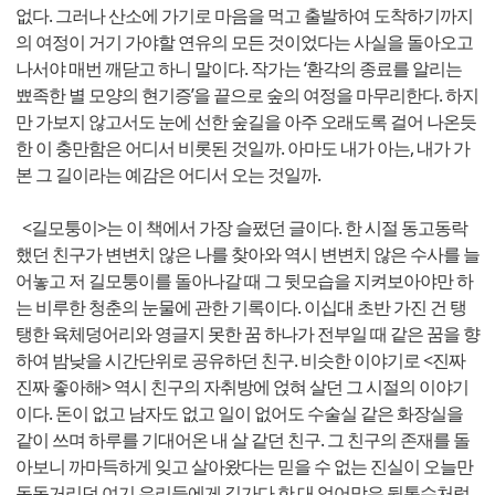
없다. 그러나 산소에 가기로 마음을 먹고 출발하여 도착하기까지
의 여정이 거기 가야할 연유의 모든 것이었다는 사실을 돌아오고
나서야 매번 깨닫고 하니 말이다. 작가는 ‘환각의 종료를 알리는
뾰족한 별 모양의 현기증’을 끝으로 숲의 여정을 마무리한다. 하지
만 가보지 않고서도 눈에 선한 숲길을 아주 오래도록 걸어 나온듯
한 이 충만함은 어디서 비롯된 것일까. 아마도 내가 아는, 내가 가
본 그 길이라는 예감은 어디서 오는 것일까.
<길모퉁이>는 이 책에서 가장 슬펐던 글이다. 한 시절 동고동락
했던 친구가 변변치 않은 나를 찾아와 역시 변변치 않은 수사를 늘
어놓고 저 길모퉁이를 돌아나갈 때 그 뒷모습을 지켜보아야만 하
는 비루한 청춘의 눈물에 관한 기록이다. 이십대 초반 가진 건 탱
탱한 육체덩어리와 영글지 못한 꿈 하나가 전부일 때 같은 꿈을 향
하여 밤낮을 시간단위로 공유하던 친구. 비슷한 이야기로 <진짜
진짜 좋아해> 역시 친구의 자취방에 얹혀 살던 그 시절의 이야기
이다. 돈이 없고 남자도 없고 일이 없어도 수술실 같은 화장실을
같이 쓰며 하루를 기대어온 내 살 같던 친구. 그 친구의 존재를 돌
아보니 까마득하게 잊고 살아왔다는 믿을 수 없는 진실이 오늘만
동동거리던 여기 우리들에게 길가다 한 대 얻어맞은 뒷통수처럼