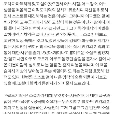
조차 까마득하게 잊고 살아왔으면서 어느 시절, 어느 장소, 어느
상황을 떠올리곤 아직도 기억의 상처가 유효하다 자신을 위로하
면서 스스로를 대견해하는 것은 아닐까. 그러니까 아파했던 걸 애
써 기억하고 누군가에게 말하고 싶어 하는 것은 아닌가 말이다. 예
를 들어 지금은 명백히 사라졌지만 그때 그 기차역에서의 이별을
말하려면 기차역은 절대 사라지면 안되듯이……. 소설이 바쁘고
고단한 일상 속에서 잊고 있었던 것들에 강렬한 화두를 던지기가
힘든 시절인데 권여선의 소설을 통해 나는 잠시 인간의 기억과 고
통에 대한 사유를 즐겨보았다. 재미나고 흥미로운 소설도 많겠지
만 덮고 나면 아무도 모르게 아무도 몰랐던 숲길을 혼자서 걸어 나
온 기분이랄까. 실제로 나는 열흘 전 혼자 여행을 떠나며 이 책을
슬며시 가방에 넣어놓고 무슨 비밀이라도 되는 것처럼 흐뭇해 한
적도 있다. 한번쯤 스스로 걸어 나온 망각의 숲을 되돌아 가보고
싶을 때, 소설이 뜻밖의 동반자가 되어줄지 모르겠다.
<팔도기획>은 소설가가 대체 무엇 하는 사람인지에 대한 질문과
답에 관한 글이다. 궁극에 소설가는 무슨 이야기를 하던 인간의 이
야기로 인생을 집필하는 사람인데 그저 그렇고 그런 인간도 소설
속에선 특별해보이고 매일 보던 인간도 낯설어 보이는 게 다 글에