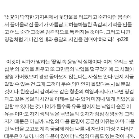
‘벚꽃이 딱딱한 가지위에서 꽃망울을 터뜨리고 순간처럼 몸속에
서 끌어올려진 물기가 아름답고 하늘하늘한 촉감의 기적을 만들
고 어느 순간 그것은 감격적으로 톡 터지는 것이다. 그러고 나면
영겁처럼 기나긴 인내와 응달의 시간을 견뎌야 하리라.’ -p228
이것이 작가가 말하는 ‘꽃잎 속 응달’의 실체이다. 이제 우리는 몇
십 번의 꽃잎을 틔우고 또 그만큼의 낙엽을 떨구었기에 그 시절이
영영 가버렸으며 결코 돌아오지 않는다는 사실도 안다. 단지 지금
말할 수 있는 건 그때 그것이 무슨 의미인지 몰랐다는 사실 뿐일
것이다. 한순간의 감격과도 같은 청춘의 희열과 지나고 나면 영겁
과도 같은 응달의 시간을 이제는 알 수 있어 마침내 알게 되었음을
말할 수 있다는 것. 나이가 들수록 유독 떨어지는 낙엽이 슬픈 이
유는 아마도 자기 생의 남은 낙엽들의 숫자가 점점 선명하게 그려
지기 때문은 아닐까. 낙엽의 다음 운명이 궁금한 이유는 아마 다음
번 낙엽을 보고도 계속 궁금해 하는 나를 내 자신이 가장 기다리기
때문은 아닐까. 나의 다음이 있어야 낙엽의 다음도 있는 것이니까.