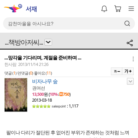
...책방아저씨...
...망각을 기다리며, 계절을 준비하며 ...
메뉴
한사람 2013/11/14 21:26
1
0
11
댓글 (
)
먼댓글 (
)
좋아요 (
)
비자나무 숲
권여선
13,500
원 (
10%
↓
750
)
2013-03-18
: 1,117
팔이나 다리가 절단된 후 없어진 부위가 존재하는 것처럼 느껴