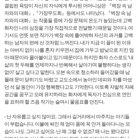
결핍된 욕망이 자신의 자식에게 투사된 어머니상은 『벽장 속 남
자와의 대화』,『가장무도회』등에서도 나타났다. 『벽장 속 남
자와의 대화』는 작품들 중에 가장 문체의 온도가 높았는데 고백
화자인 나의 심정을 가장 직접적으로 전달했기 때문일 것이다. 여
기서도 언뜻 보면 작가가 벽장 속에 틀어박혀 자신의 과거를 고백
하는 남자의 편에 선 것처럼 느껴진다. 내가 지금 이 꼴이 된 이유
는 아버지 없이 나를 혼자 키우면서 집에 가두고 밤낮으로 지킨 엄
마 때문이라 몰아붙이고 있기 때문이다. 하지만 화자 스스로도 ‘내
삶의 첫 두해를 언제까지나 반복해서 살아가며 불행하다는 생각
없이’ 살고 싶다고 말한다. 오븐 속으로 청소하러 들어갔을 때 남
몰래 문이 닫히기도 바랐고 교도소에서 농아인 데피와 차를 마셨
던 석 달 동안이 가장 행복했다고도 기억한다. 이토록 자발적 자폐
공간을 꿈꾸고 오래 유지하려는 화자에게 독자가 진심으로 연민
을 표하려 할 즈음 작가는 슬며시 물음표를 던진다.
- 난 자유롭고 싶지 않아요. 그래서 길거리에서 마주치는 아기들
이 부럽습니다. 이불에 싸인 채 엄마 품에 꼭 안겨 돌아다니는 모
습이. 나도 그러고 싶어요. 난 왜 그럴 수 없죠? 왜 나는 왔다갔다