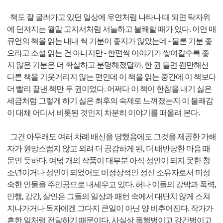
책도 잘 굴러가고 있던 일상에 우연처럼 나타나 때 되면 탁자위
에 던져지는 월말 고지서처럼 서늘하고 불쾌할 때가 있다. 이언 매
큐언의 책을 읽는 내내 썩 기분이 좋지가 않았는데 - 물론 기분 좋
으라고 소설 읽는 건 아니지만 - 한편씩 이야기가 쌓여갈수록 좋
지 않은 기분은 더 확실하고 분명해졌달까. 한 권 들면 웬만해선
다른 책을 기웃거리지 않는 편인데 이 책을 읽는 중간에 이 책보다
더 빨리 끝낸 책만 두 권이었다. 어쩌다 이 책이 한참을 내기 싫은
세금처럼 그렇게 하기 싫은 최후의 숙제로 느껴졌는지 이 불쾌감
이 대체 어디서 비롯된 것인지 차분히 이야기를 떠올려 본다.
그건 아무래도 여러 차례 배신을 당했음에도 그것을 제공한 가해
자가 원망스럽지 않고 외려 더 공감하게 된, 더 배반당한 마음 때
문인 듯하다. 여덟 개의 작품이 대부분 아직 성인이 되지 못한 청
소년이거나 성인이 되었어도 비정상적인 정신 소유자로서 미성
숙한 인물을 주인공으로 내세우고 있다. 허나 이들의 강박과 폭력,
만행, 강간, 살인은 그들의 일상과 패턴 속에서 대단치 않게 스쳐
지나가거나 독자에겐 그다지 큰일이 아닌 양 비추어진다. 작가가
흔한 일처럼 전달하기 때문이다. 사실상 폭행범이고 강간범이고