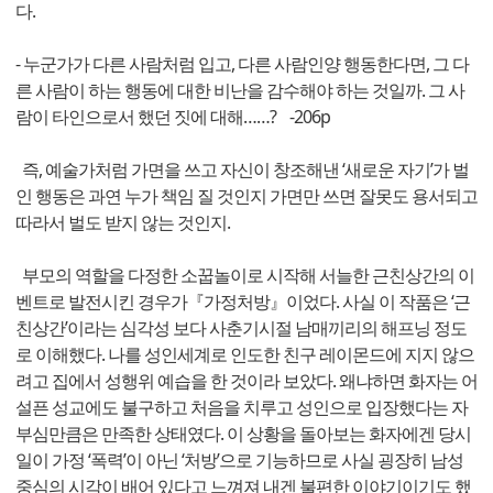
다.
- 누군가가 다른 사람처럼 입고, 다른 사람인양 행동한다면, 그 다
른 사람이 하는 행동에 대한 비난을 감수해야 하는 것일까. 그 사
람이 타인으로서 했던 짓에 대해……? -206p
즉, 예술가처럼 가면을 쓰고 자신이 창조해낸 ‘새로운 자기’가 벌
인 행동은 과연 누가 책임 질 것인지 가면만 쓰면 잘못도 용서되고
따라서 벌도 받지 않는 것인지.
부모의 역할을 다정한 소꿉놀이로 시작해 서늘한 근친상간의 이
벤트로 발전시킨 경우가『가정처방』이었다. 사실 이 작품은 ‘근
친상간’이라는 심각성 보다 사춘기시절 남매끼리의 해프닝 정도
로 이해했다. 나를 성인세계로 인도한 친구 레이몬드에 지지 않으
려고 집에서 성행위 예습을 한 것이라 보았다. 왜냐하면 화자는 어
설픈 성교에도 불구하고 처음을 치루고 성인으로 입장했다는 자
부심만큼은 만족한 상태였다. 이 상황을 돌아보는 화자에겐 당시
일이 가정 ‘폭력’이 아닌 ‘처방’으로 기능하므로 사실 굉장히 남성
중심의 시각이 배어 있다고 느껴져 내겐 불편한 이야기이기도 했