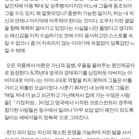
살인자에 아동 학대 및 성추행자이지만 어느새 그들에 동조되어
그럴 수도 있지, 뭐 잘못되었나? 충분히 가능한 일이지, 하는 내 자
신과 언제나 마지막에 마주쳐야 한다는 것이다. 도무지 이런 결말
을 향해 묵묵히 걸어가고 있었다는 사실을 나만 몰랐다고 생각되
는 배신감을 미처 수습하기도 전에 이미 용서하고만 스스로를 속
일 수 없으니 좀 더 지속되지 않는 이야기에 속절없이 당혹감만 느
낄 수 밖에.
모든 작품에서 어른은 가난과 질병, 우울을 물려주는 원인제공자
로 등장한다. 6,70년대 영국의 경제위기를 상징하듯 아버지는 아
버지대로 어머니는 어머니대로 역할을 하지 못하며 그들은 비틀
거리고 뒤틀린 모습이었다. 사춘기 화자인 내 눈에 비친 그들은
‘매일 저녁 더 늙고 피곤하고 가난해져서 집에 가는 수많은 사람
들’(『가정처방』)이었고 영국에서 시작된 크로스컨트리 경주에
참가한 사람들은 등수에서 밀려나 ‘아무 보답 없이 폐인이 되도록
달리는 패배자들의 정복욕’ 으로 그려진다.
- 한갓 의미 없는 자신의 왜소한 운명을 가늠하며 저린 발을 서서