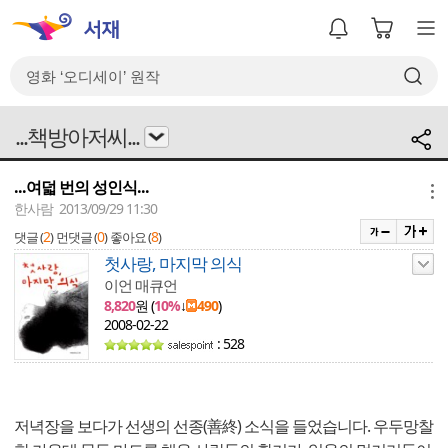
...책방아저씨...
...여덟 번의 성인식...
메뉴
한사람 2013/09/29 11:30
2
0
8
댓글 (
)
먼댓글 (
)
좋아요 (
)
첫사랑, 마지막 의식
이언 매큐언
8,820
원 (
10%
↓
490
)
2008-02-22
: 528
저녁장을 보다가 선생의 선종(善終) 소식을 들었습니다. 우두망찰