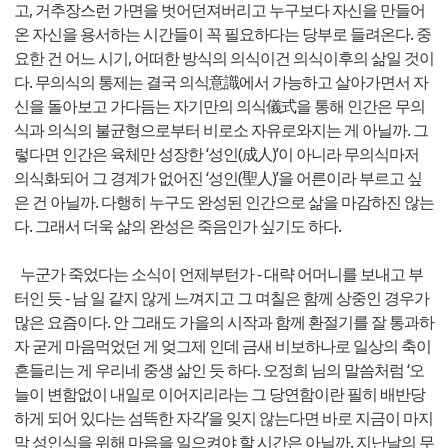
고, 거추장스런 가면을 벗어던져버리고 누구보다 자신을 만들어
온 자신을 용서하는 시간들이 꼭 필요하다는 당부로 들려온다. 중
요한 건 어느 시기, 어떠한 방식의 의식이건 의식이후의 삶일 것이
다. 무의식의 통제는 결국 의식意識에서 가능하고 살아가면서 자
신을 돌아보고 가다듬는 자기만의 의식儀式을 통해 인간은 무의
식과 의식의 불균형으로부터 비로소 자유로와지는 게 아닐까. 그
렇다면 인간은 육체만 성장한 ‘성인(成人)’이 아니라 무의식마저
의식화되어 그 경계가 없어진 ‘성인(聖人)’을 어른이라 부르고 싶
은 건 아닐까. 다행히 누구도 완성된 인간으로 삶을 마감하진 않는
다. 그래서 더욱 삶의 완성은 죽음인가 싶기도 하다.
누군가 죽었다는 소식이 언제부턴가 - 대략 어머니를 보내고 부
터인 듯 - 남 일 같지 않게 느껴지고 그 며칠은 함께 상중인 경우가
많은 요즘이다. 안 그래도 가을의 시작과 함께 환절기를 잘 통과하
자 굳게 마음먹었던 게 엊그제 인데 금새 비보하나로 일상의 축이
흔들리는 게 우리네 중생 삶인 듯 하다. 오정희 님의 말씀처럼 ‘오
늘이 변함없이 내일로 이어지리라는 그 당연함이란 필히 배반당
하게 되어 있다는 섬뜩한 자각’을 잊지 않는다면 바로 지금이 마지
막 성인식을 위해 마음을 일으켜야 할 시간은 아닐까. 지난날의 무