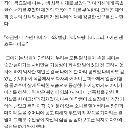
장에 ‘목요일에 나는 난생 처음 시체를 보았다’라며 자신에게 특별
한 에너지를 주었던 제인의 죽음에 의미를 부여한다. 그러곤 제인
과 뜻밖의 산책의 실마리가 된 나비에 대해 강렬한 싯구를 선사한
다.
“조금만 더 가면 나비가 나와. 빨강나비, 노랑나비, 그리고 어떤 땐
초록나비도.”
그에게는 남들이 당연하게 누리는 모든 일상들이 ‘손을 내미는
순간 날아가는 나비만큼’ 가능성이 희박한 일이었던 것. 그러니 운
하에 빠져 익사한 제인은 결국 나에게 한 마리 핑크빛 나비와도 같
았던 것이다. 이 작품에서도 화자의 어머니는 화자에게 얼굴기형
을 물려주며 삶에 무력한 모습으로 등장한다. 이상하게도 아이가
머리를 하천에 쳐 박은 광경이 영화 <시>에서 성폭행을 당한 후
자살을 한 여고생과 겹쳐졌다. 나는 이 작품이 소설집에서 가장 기
억에 남았고 특히 아직 숨이 붙어 있는 소녀를 밀어버리는 장면과
마지막 돌을 주머니에 넣고 피해자 부모와의 약속을 기다리는 결
말이 그래도 주인공이 자신의 삶을 잘 살아보고픈 의지로 다가와
응원을 하기까지 했다.