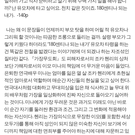
일하러 가고 식사 준비하고 살기 위해 수백 가지 일을 해야 합니
까? 난 유모차에 타고 싶어요. 천치 같은 짓이죠. 180센티나 되는
내가. -140p
나는 왜 이 문장들이 언제까지 부모 탓을 하며 어릴 적 유모차나
그리워 할 것이냐는 따끔한 조롱으로 들리는 걸까. 설령 부모가 그
렇게 키웠다 하더라도 ‘180센티나 되는 내가’ 유모차 타령을 하는
건 똑같은 전철을 밟겠다는 이야기밖에 더 되겠나 하는 자조섞인
질타만 같다. 『가장무도회』도 피해자로서의 조카 헨리의 상처
보단 가해자로서의 이모 미나의 책임에 더 무거운 마음이 들었다.
은퇴한 연극배우 미나는 엄마를 잃은 열 살 조카 헨리에게 초현실
적인 엄마로서 역할하며 매순간 자신들의 현실을 잊고 싶어 한다.
연극대사처럼 대화하고 무대의상을 입은 채 식사하고 늘 무대 위
의 배우처럼 가장을 일상화하여 진짜 자신으로 돌아오기 싫어하
는 것이다. 미나에게 가장 두려운 것은 과거도 미래도 아닌 바로
이 순간 자기를 둘러싼 환경과 조건, 그리고 그 변화에 적응해야
하는 자신이다. 헨리는 가장의식으로 무장한 이모(를 포함한 세상
모두가)를 통해 아직 성인이 되지 않은 미숙한 자신이 보기에 어
디까지 책임에 대한 면죄부를 주어야 하는지에 대해 자문하고 있