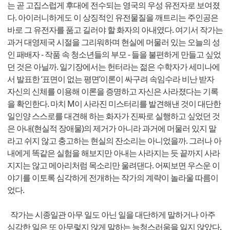
는 곧 고집스럽게 후대에 전수되는 영국의 우성 유전자로 보여졌
다. 아이러니하게도 이 상징적인 유전물질을 깨트리는 주인공은
바로 그 유전자를 품고 길러야 할 화자의 아내였다. 여기서 작가는
과거 대영제국 시절을 그리워하며 현실에 머물러 있는 오늘의 성
인 패배자 - 작품 속 청소년들의 부모 - 들을 불편하게 만들고 싶었
던 것은 아닐까. 일기장에서는 헌터라는 젊은 수학자가 세미나에
서 발표한 ‘표면이 없는 평면’이론이 싸구려 속임수라 비난 받자
자신의 신체를 이용해 이론을 증명하고 자신은 사라졌다는 기록
을 확인한다. 마치 M이 사라진 미스터리를 발견해낸 것이 대단한
일인양 스스로를 대견해 하는 화자가 진짜로 실행하고 싶었던 것
은 아내(현실적 장애물)의 제거가 아니라 과거에 머물러 있지 말
라고 쉬지 않고 충고하는 현실의 잔소리는 아니었을까. 그러나 아
내에게 똑같은 실험을 해보지만 아내는 사라지는 듯 끝까지 사라
지지는 않고 메아리처럼 목소리만 울려댄다. 어찌보면 우스운 이
야기를 이토록 심각하게 전개하는 작가의 계략이 놀라울 따름이
었다.
작가는 시종일관 아무 일도 아닌 일을 대단하게 말하거나 아주
심각한 일은 또 아무렇지 않게 말하는 능청스러움을 잃지 않았다.