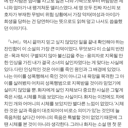
에 탄 사람은 엄마를 사고로 잃은 나와 가족으로부터 버림받은 제
니와 엄마가 내 팽겨쳐둔 앨리스였다. 세 명 모두 진짜 자신의 보
호자가 부재한 무방비 위험 상황에서 가장 약자(여성과 아이)가
희생을 당하는 건 당연하다는 뜻으로도 읽혀 덮고 나서도 씁쓸했
던 이야기다.
『나비』역시 끝까지 믿고 싶지 않았던 일을 끝내 확인해야 하는
잔인함이 이 소설의 가장 큰 미덕이었다. 무엇보다 이 소설의 반전
은 - 목과 턱이 구별되지 않아 불신감을 주는 - 용의자로 지목될 만
한 인상을 가진 내가 결국 소녀의 살인자였다는 게 맞다는 사실에
있다. 다만 인상적인 것은 아이를 죽인 원인과 그 배경에 있었다.
나는 아이를 성폭행해서 죽인 것이 아니고 내 욕망을 목격한 그 아
이를 살려봤자 어차피 성폭행범으로 지목받을 것이라 믿었기에
살리지 않았을 뿐. 화자에게 살인 자체보다 중요한 사실은 그렇게
죽은 사람, 시체를 처음 보았다는 사실이다. 화자는 이전에도 차에
치인 개와 어머니의 시체를 보았지만 별다른 느낌이 없었다. ‘시체
란 것은 삶과 죽음이 대조되어야 비로소 의미가 있’는 것인데 늘
죽음처럼 살다간 어머니의 죽음은 특별할 것이 없었기 때문에 그
땐 시체를 본 것이 아니라 생각한다. 그러나 화자는 소설 맨 첫 문