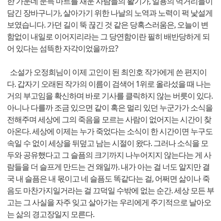
한 가운데 문득 마트를 채운 사람들의 활기가, 일용의 먹거리들이
담긴 장바구니가, 살아가기 위한 나날의 노역과 노력이 퍽 낯설게
보였습니다. 가던 길이 뚝 끊긴 것 같은 당혹스러움은, 오늘이 변
함없이 내일로 이어지리라는 그 당연함이란 필히 배반당하게 되
어 있다는 섬뜩한 자각이었을까요?
소설가 오정희님이 이제 고인이 된 최인호 작가에게 쓴 편지이
다. 갑자기 오래된 작가의 이름이 검색어 1위로 올라섰을 때 나는
거의 부고임을 확신하며 바로 기사를 클릭하지 않는 버릇이 있다.
아니나 다를까 조금 있으면 같이 혹은 멀리 있던 누군가가 소식을
전해주며 세상에 그의 죽음을 모르는 사람이 없어지는 시간이 찾
아온다. 세상에 이제는 누가 죽었다는 소식이 한 시간이면 누구도
속일 수 없이 세상을 뒤덮고 남는 시절이 왔다. 그러나 소식을 모
두와 공유했다고 그 슬픔의 크기까지 나누어지지 않는다는 게 사
람들을 더 슬프게 만드는 건 왜일까. 내가 아는 걸 너도 알지만 결
국 내 슬픔은 내 몫이고 네 슬픔도 똑같다는 걸, 어쩌면 삶이나 죽
음도 마찬가지일거라는 걸 끄덕일 수밖에 없는 순간. 세상 모든 부
고는 그 사실을 자주 잊고 살아가는 우리에게 주기적으로 날아오
는 삶의 경고장일지 모른다.