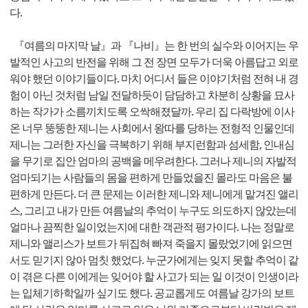
다.
『여름의 마지막 날』과 『나비』는 한 번의 실수와 이어지는 우
발적인 사고의 반전을 위해 그 전 장면 모두가 더욱 아름답고 외로
워야 했던 이야기들이다. 마치 어디서 들은 이야기처럼 전혀 내 경
험이 아닌 것처럼 남일 전달하듯이 담담하고 차분히 상황을 묘사
하는 작가가 소름끼치도록 오싹해졌달까. 우리 집 다락방에 이사
온 너무 뚱뚱한 제니는 사회에서 왕따를 당하는 전형적 인물인데
제니는 그러한 자신을 극복하기 위해 부지런함과 섬세함, 인내심
을 무기로 집안 엄마의 공백을 메우려한다. 그러나 제니의 자발적
엄마되기는 사람들의 몸을 편하게 만들었을진 몰라도 마음은 불
편하게 만든다. 더 큰 문제는 이러한 제니와 제니에게 맡겨진 앨리
스, 그리고 내가 만든 여름날의 추억이 누구도 의도하지 않았는데
얼마나 끔찍한 일이었는지에 대한 객관적 평가이다. 나는 정말로
제니와 앨리스가 보트가 뒤집혀 빠져 죽을지 몰랐었기에 읽으면
서도 믿기지 않아 멈칫 했었다. 누군가에게는 잊지 못할 추억이 같
이 겪은 다른 이에게는 잊어야 할 사고가 되는 일 이것이 인생이라
는 입체기하학일까 싶기도 했다. 공교롭게도 여름날 강가의 보트