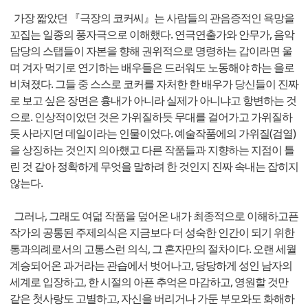
가장 짧았던 『극장의 코커씨』는 사람들의 관음증적인 욕망을
꼬집는 일종의 풍자극으로 이해했다. 연극연출가와 안무가, 음악
담당의 스탭들이 자본을 향해 권위적으로 명령하는 갑이라면 울
며 겨자 먹기로 연기하는 배우들은 드러워도 노동해야 하는 을로
비쳐졌다. 그들 중 스스로 코커를 자처한 한 배우가 당신들이 진짜
로 보고 싶은 장면은 흉내가 아니라 실제가 아니냐고 항변하는 것
으로. 인상적이었던 것은 가위질하듯 무대를 걸어가고 가위질하
듯 사라지던 데일이라는 인물이었다. 예술작품에의 가위질(검열)
을 상징하는 것인지 의아했고 다른 작품들과 지향하는 지점이 틀
린 것 같아 정확하게 무엇을 말하려 한 것인지 진짜 속내는 잡히지
않는다.
그러나, 그래도 여덟 작품을 덮어온 내가 최종적으로 이해하고픈
작가의 공통된 주제의식은 지금보다 더 성숙한 인간이 되기 위한
통과의례로서의 고통스런 의식, 그 혼자만의 절차이다. 오랜 세월
계승되어온 과거라는 관습에서 벗어나고, 당당하게 성인 남자의
세계로 입장하고, 한 시절의 아픈 추억은 마감하고, 영원할 것만
같은 첫사랑도 고별하고, 자신을 버리거나 가둔 부모와도 화해하