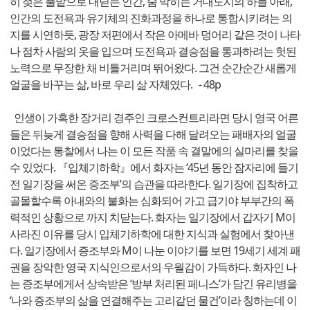
히 젖은 풀밭으로 내딛는 인간, 숨 막히는 거대도시의 하늘 아래,
인간의 도전욕과 유기체의 진화과정을 하나로 통합시키려는 의
지를 시연하듯, 광장 저편에서 작은 아메바 덩어리 같은 것이 나타
나 점차 사람의 옷을 입으며 도전욕과 결승점을 통과하려는 헛된
노력으로 무장한 채 비틀거리며 뛰어왔다. 그건 순간순간 새롭게
얼굴을 바꾸는 삶, 바로 우리 삶 자체였다. - 48p
인생이 가혹한 장거리 경주인 크로스컨트리라면 당시 영국 어른
들은 뒤늦게 결승점을 향해 사력을 다해 달려오는 패배자의 얼굴
이었다는 통찰에서 나는 이 모든 작품 속 결말에의 실마리를 찾을
수 있었다. 『입체기하학』에서 화자는 ‘45년 동안 잠자리에 들기
전 일기장을 써온 증조부’의 습관을 따라한다. 일기장에 집착하고
골몰할수록 아내와의 불화는 심화되어 가고 급기야 부부간의 폭
력적인 상황으로 까지 치닫는다. 화자는 일기장에서 갑자기 M이
사라진 이유를 당시 입체기하학에 대한 지식과 실험에서 찾아낸
다. 일기장에서 증조부와 M이 나눈 이야기를 보면 19세기 세계 패
권을 장악한 영국 지식인으로서의 우월감이 가득하다. 화자인 나
는 증조부에게서 상속받은 ‘방부 처리된 페니스’가 담긴 유리병을
‘나와 증조부의 삶을 연결해주는 고리같던 물건’이라 칭하는데 이