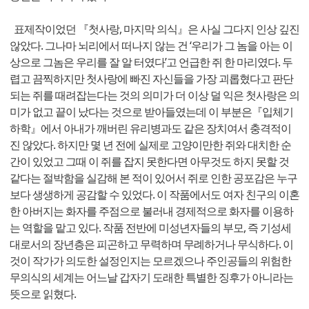
표제작이었던 『첫사랑, 마지막 의식』은 사실 그다지 인상 깊진
않았다. 그나마 뇌리에서 떠나지 않는 건 ‘우리가 그 놈을 아는 이
상으로 그놈은 우리를 잘 알 터였다’고 언급한 쥐 한 마리였다. 두
렵고 끔찍하지만 첫사랑에 빠진 자신들을 가장 괴롭혔다고 판단
되는 쥐를 때려잡는다는 것의 의미가 더 이상 덜 익은 첫사랑은 의
미가 없고 끝이 났다는 것으로 받아들였는데 이 부분은『입체기
하학』에서 아내가 깨버린 유리병과도 같은 장치여서 충격적이
진 않았다. 하지만 몇 년 전에 실제로 고양이만한 쥐와 대치한 순
간이 있었고 그때 이 쥐를 잡지 못한다면 아무것도 하지 못할 것
같다는 절박함을 실감해 본 적이 있어서 쥐로 인한 공포감은 누구
보다 생생하게 공감할 수 있었다. 이 작품에서도 여자 친구의 이혼
한 아버지는 화자를 주점으로 불러내 경제적으로 화자를 이용하
는 역할을 맡고 있다. 작품 전반에 미성년자들의 부모, 즉 기성세
대로서의 장년층은 피곤하고 무력하며 무례하거나 무식하다. 이
것이 작가가 의도한 설정인지는 모르겠으나 주인공들의 위험한
무의식의 세계는 어느날 갑자기 도래한 특별한 징후가 아니라는
뜻으로 읽혔다.