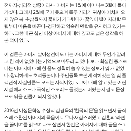
전까지-심리적 상중이라-내 아버지는 1월에 어머니는 3월에 돌아
가셨다. 그래서 2월에 굳이 웃으며 룰루 거리기 귀찮아 어차피 오
지 않은 봄, 춘삼월까지 꽃피기 기다렸다가 꽃잎이 떨어지려할 무
렵부터 마음을 바꾼다.-경건하고 엄숙한 멘탈을 유지하고 있기는
하다. 그런데 근 십년 이상 아버지에 대해 깊고도 넓은 생각을 해
본 적이 없다.
이 결론은 아버지 살아생전에도 나는 아버지에 대해 무언가 알려
고 한 적이 없었다는 기억으로 마무리 되었다. 보다 확실한 증거로
나는 아버지에 대해 한 줄도 정확히 쓸 수 있는 정보가 몇 개 없었
다. 창피하게도 호적등본이나 주민등록 초본에 적혀있는 열 몇 줄
객관적 사실만큼도 모르는 자식이었다. 그에 대해 알고 있는 어린
시절 에피소드나 극적인 스토리도 들었는지 버렸는지 결코 문장
으로 엮을 만큼이 되지 않았다.
2016년 이상문학상 수상작 김경욱의 ‘천국의 문’을 읽으면서 급작
스레 소환된 아버지의 죽음이 너무나 새삼스러웠고 김훈의 ‘라면
을 끓이며’를 읽으며 나도 살면서 한번은 아버지에 대해 글을 쓰고