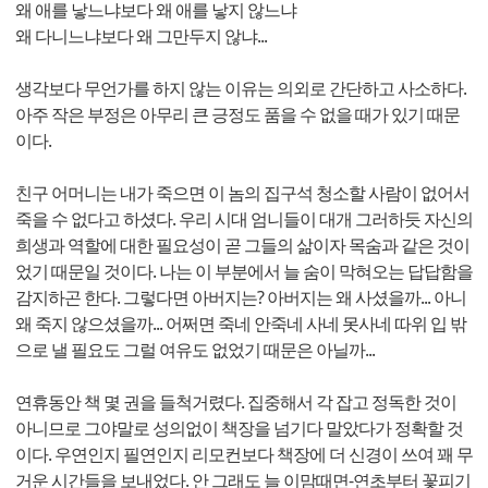
왜 애를 낳느냐보다 왜 애를 낳지 않느냐
왜 다니느냐보다 왜 그만두지 않냐...
생각보다 무언가를 하지 않는 이유는 의외로 간단하고 사소하다.
아주 작은 부정은 아무리 큰 긍정도 품을 수 없을 때가 있기 때문
이다.
친구 어머니는 내가 죽으면 이 놈의 집구석 청소할 사람이 없어서
죽을 수 없다고 하셨다. 우리 시대 엄니들이 대개 그러하듯 자신의
희생과 역할에 대한 필요성이 곧 그들의 삶이자 목숨과 같은 것이
었기 때문일 것이다. 나는 이 부분에서 늘 숨이 막혀오는 답답함을
감지하곤 한다. 그렇다면 아버지는? 아버지는 왜 사셨을까... 아니
왜 죽지 않으셨을까... 어쩌면 죽네 안죽네 사네 못사네 따위 입 밖
으로 낼 필요도 그럴 여유도 없었기 때문은 아닐까...
연휴동안 책 몇 권을 들척거렸다. 집중해서 각 잡고 정독한 것이
아니므로 그야말로 성의없이 책장을 넘기다 말았다가 정확할 것
이다. 우연인지 필연인지 리모컨보다 책장에 더 신경이 쓰여 꽤 무
거운 시간들을 보내었다. 안 그래도 늘 이맘때면-연초부터 꽃피기