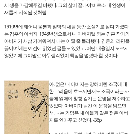
서 생을 마감해주길 바랬다. 그의 삶이 끝나야 비로소 내 인생이
새롭게 시작될 것처럼.
1910년에 태어나 울분과 절망의 세월 동안 소설가로 살다 가셨다
는 김훈의 아버지. 1948년생으로서 내 아버지뻘 되는 김훈 작가의
아버지가 새삼 가여워져서 나는 어쩔 줄 몰라했다. 김훈의 ‘라면을
끓이며’에는 예전에 읽었던 글들도 있었고, 어떤 내용일지 모르지
않았기에 그야말로 아무생각없이 책장을 넘겼다 할 것이다.
아, 젊은 내 아버지는 망해버린 조국에 대
한 그리움에 흐느끼면서도 조국이라는 사
슬에 얽매여 칭칭 감기는 운명을 저주하고
있었다. 아버지가 남긴 이 문장을 읽으면
서, 나는 가엾은 내 아들과 같은 젊은 아버
지를 안아주고 싶었다. -36p