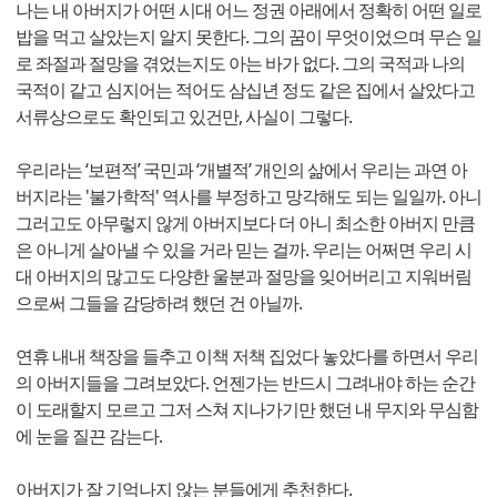
나는 내 아버지가 어떤 시대 어느 정권 아래에서 정확히 어떤 일로
밥을 먹고 살았는지 알지 못한다. 그의 꿈이 무엇이었으며 무슨 일
로 좌절과 절망을 겪었는지도 아는 바가 없다. 그의 국적과 나의
국적이 같고 심지어는 적어도 삼십년 정도 같은 집에서 살았다고
서류상으로도 확인되고 있건만, 사실이 그렇다.
우리라는 ‘보편적’ 국민과 ‘개별적’ 개인의 삶에서 우리는 과연 아
버지라는 '불가학적' 역사를 부정하고 망각해도 되는 일일까. 아니
그러고도 아무렇지 않게 아버지보다 더 아니 최소한 아버지 만큼
은 아니게 살아낼 수 있을 거라 믿는 걸까. 우리는 어쩌면 우리 시
대 아버지의 많고도 다양한 울분과 절망을 잊어버리고 지워버림
으로써 그들을 감당하려 했던 건 아닐까.
연휴 내내 책장을 들추고 이책 저책 집었다 놓았다를 하면서 우리
의 아버지들을 그려보았다. 언젠가는 반드시 그려내야 하는 순간
이 도래할지 모르고 그저 스쳐 지나가기만 했던 내 무지와 무심함
에 눈을 질끈 감는다.
아버지가 잘 기억나지 않는 분들에게 추천한다.