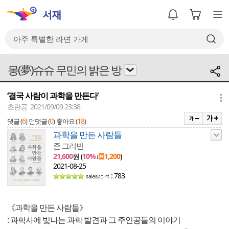
몽(夢)슈슈 무민의 밝은 방
‘결국 사람이 과학을 만든다’
메뉴
초란공 2021/09/09 23:38
6
0
18
댓글 (
)
먼댓글 (
)
좋아요 (
)
과학을 만든 사람들
존 그리빈
21,600
원 (
10%
↓
1,200
)
2021-08-25
: 783
《과학을 만든 사람들》
: 과학사에 빛나는 과학 발견과 그 주인공들의 이야기