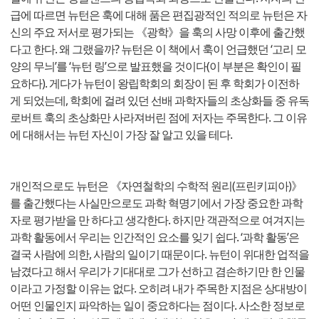
급에 따르면 뉴턴은 훅에 대해 품은 편집광적인 적의로 뉴턴은 자
신의 주요 저서로 평가되는 《광학》을 훅의 사망 이후에 출간했
다고 한다. 왜 그랬을까? 뉴턴은 이 책에서 훅이 언급했던 ‘고리 모
양의 무늬’를 ‘뉴턴 링’으로 발표했을 것이다(이 부분은 확인이 필
요하다). 게다가 뉴턴이 왕립학회의 회장이 된 후 학회가 이전하
게 되었는데, 학회에 걸려 있던 선배 과학자들의 초상화들 중 유독
로버트 훅의 초상화만 사라져버린 점에 저자는 주목한다. 그 이유
에 대해서는 뉴턴 자신이 가장 잘 알고 있을 테다.
개인적으로도 뉴턴은 《자연철학의 수학적 원리(프린키피아)》
를 출간했다는 사실만으로도 과학 혁명기에서 가장 중요한 과학
자로 평가받을 만 하다고 생각한다. 하지만 객관적으로 여겨지는
과학 활동에서 우리는 인간적인 요소를 잊기 쉽다. ‘과학 활동’은
결국 사람에 의한, 사람의 일이기 때문이다. 뉴턴이 위대한 업적을
남겼다고 해서 우리가 기대대로 그가 선하고 겸손하기만 한 인물
이라고 가정할 이유는 없다. 오히려 내가 주목한 지점은 상대방이
어떤 인물인지 파악하는 일이 중요하다는 점이다. 사소한 정보로