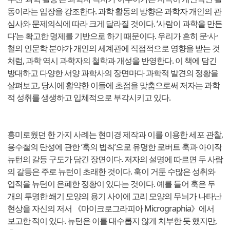
동이라는 입장을 강조한다. 과학 활동의 방향은 과학자 개인의 관
심사와 문제의식에 따라 크게 달라질 것이다. ‘사람이 과학을 만든
다’는 확고한 명제를 기반으로 하기 때문이다. 우리가 흔히 문·사·
철의 인문학 분야가 개인의 세계관에 직접적으로 영향을 받는 것
처럼, 과학 역시 과학자의 철학과 개성을 반영한다. 이 책에 담긴
방대하고 다양한 서양 과학사의 장면마다 과학적 발견의 정황을
살펴보고, 당시에 활약한 이들에 초점을 맞춤으로써 저자는 과학
적 성취를 생생하고 입체적으로 부각시키고 있다.
흥미로웠던 한 가지 사례는 현미경 제작과 이를 이용한 세포 관찰,
용수철의 탄성에 관한 ‘훅의 법칙’으로 유명한 로버트 훅과 아이작
뉴턴의 갈등 구도가 담긴 장면이다. 저자의 설명에 따르면 두 사람
의 갈등은 주로 뉴턴이 초래한 것이다. 훅이 거둔 수많은 성취와
업적을 뉴턴이 은폐한 정황이 있다는 것이다. 예를 들어 훅은 두
개의 투명한 쐐기 모양의 용기 사이에 고리 모양의 무늬가 나타난
현상을 자신의 저서 《마이크로그라피아 Micrographia》에서
보고한 적이 있다. 뉴턴은 이를 대수롭지 않게 치부한 듯 했지만,