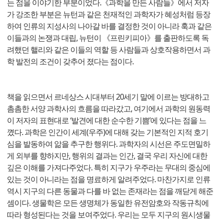
는 점을 이야기한 부분이었다.《과학을 만든 사람들》에서 저자
가 강조한 부분은 뉴턴과 같은 천재적인 과학자가 혜성처럼 등장
하여 인류의 지성사의 나아갈 바를 결정한 것이 아니라 훅과 같은
이들과의 논쟁과 대립, 뉴턴이 《프린키피아》를 출판하도록 독
려했던 핼리와 같은 이들의 역할 등 사람들과 상호작용하면서 과
학 발전의 조건이 갖추어 졌다는 점이다.
책을 읽으면서 르네상스 시대부터 20세기 말에 이르는 방대하고
촘촘한 서양 과학사의 흐름을 따라갔고, 여기에서 과학의 원동력
이 저자의 표현대로 ‘발견에 대한 순수한 기쁨’에 있다는 점을 느
꼈다. 과학은 인간이 세계(우주)에 대해 갖는 기본적인 지적 호기
심을 발동하여 앎을 추구한 행위다. 과학자의 시선은 주도면밀하
게 외부를 향하지만, 행위의 결과는 인간, 결국 우리 자신에 대한
깊은 이해를 가져다주었다. 특히 지구가 우주라는 무대의 중심에
있는 것이 아니라는 점을 명료하게 알려주었다. 마찬가지로 인류
역시 지구의 다른 동물과 다를 바 없는 존재라는 점을 깨닫게 해준
셈이다. 생물학은 모든 생명체가 동일한 유전암호와 작동규칙에
따라 형성된다는 것을 보여주었다. 우리는 모두 지구의 원시생물