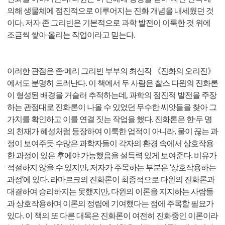
의해 생물체에 점진적으로 이루어지는 진화 개념을 내세웠던 것
이다. 저자 존 그리빈은 기본적으로 과학 발전이 이룩한 것 위에
조금씩 쌓아 올리는 작업이라고 믿는다.
이러한 관점은 존·메리 그리빈 부부의 최신작 《진화의 오리진》
에서도 분명히 드러난다. 이 책에서 두 사람은 찰스 다윈의 진화론
이 형성된 배경을 거슬러 추적하는데, 과학의 점진적 발전을 주장
하는 관점대로 진화론이 나올 수 있었던 무수한 씨앗들을 찾아 그
가치를 확인하고 이를 연결 짓는 작업을 했다. 진화론은 한·두 명
의 천재가 혜성처럼 등장하여 이룩한 업적이 아니라, 물이 끊는 과
정이 보여주듯 수많은 과학자들이 각자의 환경 속에서 상호작용
한 과정이 있은 후에야 가능했음을 설득력 있게 보여준다. 비유가
적절하지 않을 수 있지만, 저자가 주목하는 부분은 ‘상호작용하는
과정’에 있다. 라마르크의 진화론이 최종적으로 다윈의 진화론과
대결하여 승리하지는 못했지만, 다윈의 이론을 지지하는 사람들
과 상호작용하며 이론의 정립에 기여했다는 점에 주목할 필요가
있다. 이 책의 또 다른 대목은 진화론이 여전히 진화중인 이론이라