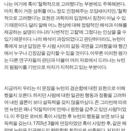
나는 여기에 훅이 ‘철학적으로 고려했다’는 부분에도 주목해본다.
마치 훅이 거둔 성취를 어느 정도 인정해주는 모양새이지만, ‘철학
적으로 고려했다’는 표현은 과학자의 입장에서 칭찬이 아닐 수 있
기 때문이다. 달리 말해 어느 현상에 대해 정량적인 해석과 이해를
제공하는 설명이 아니라 ‘사변적인 고찰’에 그쳤다는 인상을 줄 수
있기 때문이다. 나의 해석이 과장되었다고 판단하더라도, 뉴턴이
훅에게 보낸 답장은 두 사람 사이의 갈등 국면을 고려했을 때 행간
에서 누구나 긴장감을 감지할 수 있을 것이다. 아무튼 이러한 평가
는 다른 연구자들의 판단과 더불어 여러 자료에서 드러나는 뉴턴
의 됨됨이를 기반으로 저자가 지적하고 있는 부분이다.
지금까지 우리는 이 문장을 뉴턴의 겸손함에 대한 표현으로 이해
했을지 모른다. 하지만 사람에 대한 일관된 행동과 정황을 고려하
여 내린 결론이 보다 설득력을 갖지 않을까싶다. 존 그리빈에 따르
면 뉴턴은 꽤나 ‘악질적이며 언제나 원한을 감추고 있던 사람’이었
다. 이 주장은 로버트 훅이 사망한 후 뉴턴의 행동을 보면 보다 설
득력을 갖는다. 1703년 3월에 연장자였던 훅이 사망한 후, 같은 해
말에 뉴턴은 잉글랜드의 왕립학회 회장으로 선출된다. 저자의 언