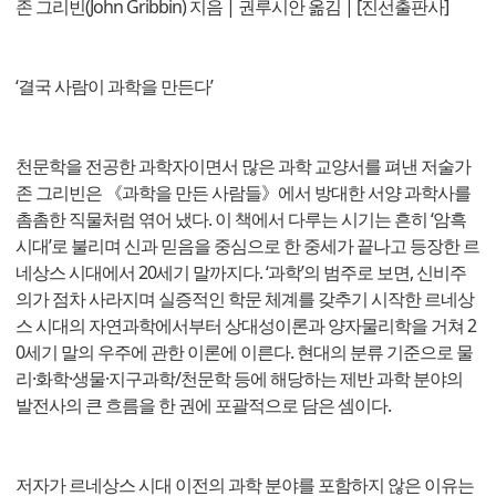
존 그리빈(John Gribbin) 지음 | 권루시안 옮김 | [진선출판사]
‘결국 사람이 과학을 만든다’
천문학을 전공한 과학자이면서 많은 과학 교양서를 펴낸 저술가
존 그리빈은 《과학을 만든 사람들》에서 방대한 서양 과학사를
촘촘한 직물처럼 엮어 냈다. 이 책에서 다루는 시기는 흔히 ‘암흑
시대’로 불리며 신과 믿음을 중심으로 한 중세가 끝나고 등장한 르
네상스 시대에서 20세기 말까지다. ‘과학’의 범주로 보면, 신비주
의가 점차 사라지며 실증적인 학문 체계를 갖추기 시작한 르네상
스 시대의 자연과학에서부터 상대성이론과 양자물리학을 거쳐 2
0세기 말의 우주에 관한 이론에 이른다. 현대의 분류 기준으로 물
리·화학·생물·지구과학/천문학 등에 해당하는 제반 과학 분야의
발전사의 큰 흐름을 한 권에 포괄적으로 담은 셈이다.
저자가 르네상스 시대 이전의 과학 분야를 포함하지 않은 이유는