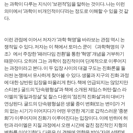
는 과학이 다루는 지식이 ‘보편적’임을 말하는 것이다. 나는 이런
의미에서 ‘과학이 비개인적이다’라는 정도로 이해할 수 있을 것 같
다.
이런 관점에 이어서 저자가 ‘과학 혁명’을 바라보는 관점 역시 논
쟁적일 수 있다. 저자는 이 책에서 토마스 쿤이 《과학혁명의 구
조》에서 주장한 ‘패러다임 전환’을 통한 ‘혁명’ 개념을 거부하기
때문이다. 오히려 그는 과학이 점진적이며 단계적으로 이루어지
는 과정이라고 본다. 이 두 입장 사이의 대결 구도는 진화론을 둘
러싼 논쟁에서 유사하게 찾아볼 수 있다. 생물과 지구의 진화 과정
에 대한 상반된 입장을 떠올리게 한다. 책에 언급되지는 않았지만
스티븐 J. 굴드의 ‘단속평형설’과 책에 소개된 제임스 허턴·찰스 라
이엘의 ‘동일과정설’ 및 찰스 다윈의 ‘점진적 진화설’과의 대비가
연상된다. 굴드의 단속평형설은 생물 종이 변화(또는 변이)가 거
의 없는 시기가 이어지다가 어떤 우연한 계기로 갑작스러운 ‘종분
화’가 이루어지며 진화가 이루어진다는 입장이다. 이에 반하여 허
턴과 라이엘은 지질 과정에서 오랜 시간에 걸친 점진적인 지형의
변화를 이야기한다. 다윈은 이 견해에 영향을 받아 ‘자연 선택’에