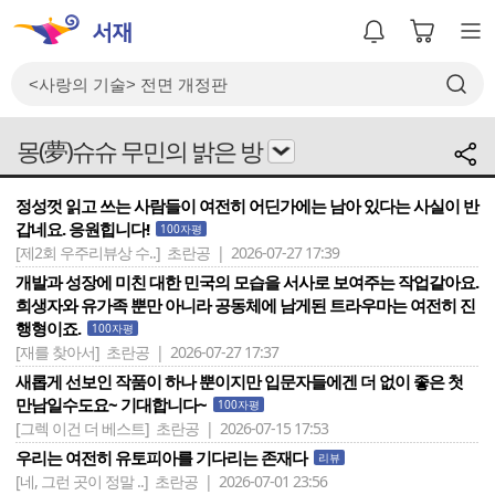
몽(夢)슈슈 무민의 밝은 방
정성껏 읽고 쓰는 사람들이 여전히 어딘가에는 남아 있다는 사실이 반
갑네요. 응원힙니다!
100자평
[제2회 우주리뷰상 수..]
초란공 | 2026-07-27 17:39
개발과 성장에 미친 대한 민국의 모습을 서사로 보여주는 작업같아요.
희생자와 유가족 뿐만 아니라 공동체에 남게된 트라우마는 여전히 진
행형이죠.
100자평
[재를 찾아서]
초란공 | 2026-07-27 17:37
새롭게 선보인 작품이 하나 뿐이지만 입문자들에겐 더 없이 좋은 첫
만남일수도요~ 기대합니다~
100자평
[그렉 이건 더 베스트]
초란공 | 2026-07-15 17:53
우리는 여전히 유토피아를 기다리는 존재다
리뷰
[네, 그런 곳이 정말 ..]
초란공 | 2026-07-01 23:56