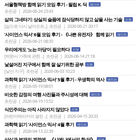
서울형책방 함께 읽기 모임 후기 - 필립 K. 딕
페이퍼
초란공 | 2026-06-24 23:43
삶의 그네타기: 상실의 슬픔에 잠식당하지 않고 삶을 사는 기술
리뷰
[삶으로 다시 날아오르..]
초란공 | 2026-06-21 20:17
‘사이언스 믹서’ 6월 모임 후기 - 《나쁜 유전자》 함께 읽기
페이퍼
초란공 | 2026-06-21 08:35
우리에게도 ‘노는 마당’이 필요하다
리뷰
[박완서 가족에 관한 ..]
초란공 | 2026-06-14 21:18
낯설어진 지구에서 함께 잘 살기위한 공부
리뷰
[낯선 지구]
초란공 | 2026-06-03 10:23
과학책 읽기 ‘사이언스 믹서’ 5월 후기 - 우생학의 역사
페이퍼
초란공 | 2026-05-19 08:01
비슷한 감정의 여행 사진들과 주시성에 대해
페이퍼
초란공 | 2026-04-19 15:52
식민주의는 아직 사라지지 않았다
리뷰
[라틴아메리카의 열린 ..]
초란공 | 2026-04-15 20:33
과학책 읽기 ‘ 사이언스 믹서‘ 4월 후기
페이퍼
초란공 | 2026-04-13 22:39
상실과 부재의 계절에... 《시에나에서의 한 달》
리뷰