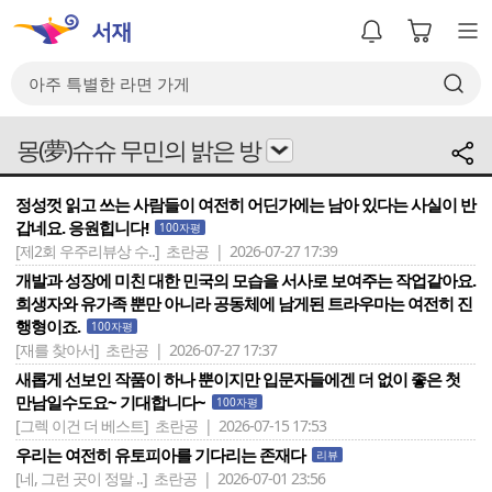
몽(夢)슈슈 무민의 밝은 방
정성껏 읽고 쓰는 사람들이 여전히 어딘가에는 남아 있다는 사실이 반
갑네요. 응원힙니다!
100자평
[제2회 우주리뷰상 수..]
초란공 | 2026-07-27 17:39
개발과 성장에 미친 대한 민국의 모습을 서사로 보여주는 작업같아요.
희생자와 유가족 뿐만 아니라 공동체에 남게된 트라우마는 여전히 진
행형이죠.
100자평
[재를 찾아서]
초란공 | 2026-07-27 17:37
새롭게 선보인 작품이 하나 뿐이지만 입문자들에겐 더 없이 좋은 첫
만남일수도요~ 기대합니다~
100자평
[그렉 이건 더 베스트]
초란공 | 2026-07-15 17:53
우리는 여전히 유토피아를 기다리는 존재다
리뷰
[네, 그런 곳이 정말 ..]
초란공 | 2026-07-01 23:56