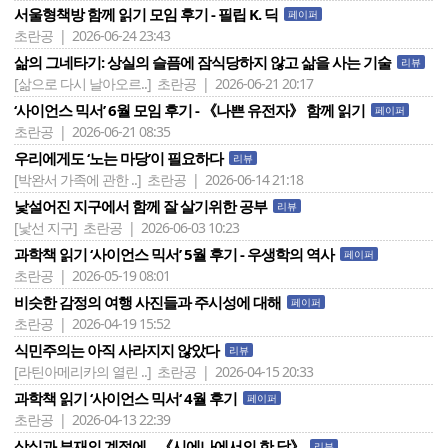
서울형책방 함께 읽기 모임 후기 - 필립 K. 딕
페이퍼
초란공 | 2026-06-24 23:43
삶의 그네타기: 상실의 슬픔에 잠식당하지 않고 삶을 사는 기술
리뷰
[삶으로 다시 날아오르..]
초란공 | 2026-06-21 20:17
‘사이언스 믹서’ 6월 모임 후기 - 《나쁜 유전자》 함께 읽기
페이퍼
초란공 | 2026-06-21 08:35
우리에게도 ‘노는 마당’이 필요하다
리뷰
[박완서 가족에 관한 ..]
초란공 | 2026-06-14 21:18
낯설어진 지구에서 함께 잘 살기위한 공부
리뷰
[낯선 지구]
초란공 | 2026-06-03 10:23
과학책 읽기 ‘사이언스 믹서’ 5월 후기 - 우생학의 역사
페이퍼
초란공 | 2026-05-19 08:01
비슷한 감정의 여행 사진들과 주시성에 대해
페이퍼
초란공 | 2026-04-19 15:52
식민주의는 아직 사라지지 않았다
리뷰
[라틴아메리카의 열린 ..]
초란공 | 2026-04-15 20:33
과학책 읽기 ‘ 사이언스 믹서‘ 4월 후기
페이퍼
초란공 | 2026-04-13 22:39
상실과 부재의 계절에... 《시에나에서의 한 달》
리뷰