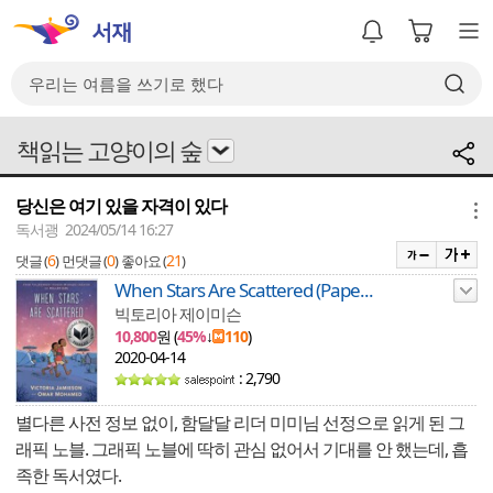
책읽는 고양이의 숲
당신은 여기 있을 자격이 있다
메뉴
독서괭 2024/05/14 16:27
6
0
21
댓글 (
)
먼댓글 (
)
좋아요 (
)
When Stars Are Scattered (Pape...
빅토리아 제이미슨
10,800
원 (
45%
↓
110
)
2020-04-14
: 2,790
별다른 사전 정보 없이, 함달달 리더 미미님 선정으로 읽게 된 그
래픽 노블. 그래픽 노블에 딱히 관심 없어서 기대를 안 했는데, 흡
족한 독서였다.