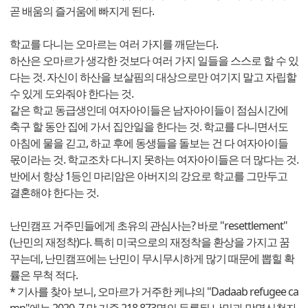
곧 배움의 즐거움에 빠지게 된다.
학교를 다니는 오마르는 여러 가지를 깨닫는다.
하산은 오마르가 생각한 것보다 여러 가지 일들을 스스로 할 수 있
다는 것. 자신이 하산을 보살핌의 대상으로만 여기지 말고 자립할
수 있게 도와줘야 한다는 것.
같은 학교 동급생인데 여자아이들은 남자아이들이 점심시간에
축구 할 동안 집에 가서 집안일을 한다는 것. 학교를 다니면서도
아침에 물을 긷고, 하교 후에 동생들을 돌보는 건 다 여자아이들
몫이라는 것. 학교조차 다니지 못하는 여자아이들은 더 많다는 것.
반에서 항상 1등인 마리암은 아버지의 강요로 학교를 그만두고
결혼해야 한다는 것.
난민캠프 거주민들에게 초유의 관심사는? 바로 "resettlement"
(난민의 재정착)다. 특히 미국으로의 재정착을 환상을 가지고 꿈
꾸는데, 난민캠프에는 난민이 무시무시하게 많기 때문에 뽑힐 확
률은 무척 적다.
* 기사를 찾아 보니, 오마르가 거주한 케냐의 "Dadaab refugee ca