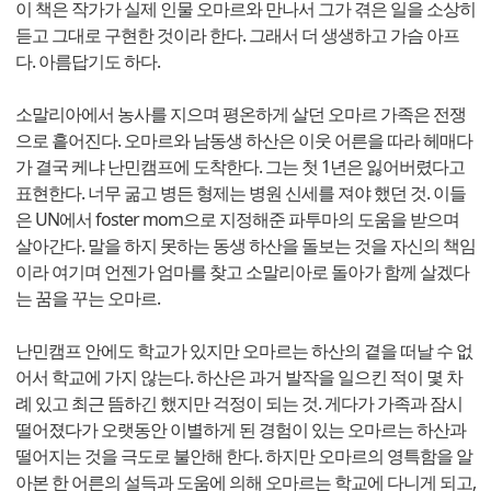
이 책은 작가가 실제 인물 오마르와 만나서 그가 겪은 일을 소상히
듣고 그대로 구현한 것이라 한다. 그래서 더 생생하고 가슴 아프
다. 아름답기도 하다.
소말리아에서 농사를 지으며 평온하게 살던 오마르 가족은 전쟁
으로 흩어진다. 오마르와 남동생 하산은 이웃 어른을 따라 헤매다
가 결국 케냐 난민캠프에 도착한다. 그는 첫 1년은 잃어버렸다고
표현한다. 너무 굶고 병든 형제는 병원 신세를 져야 했던 것. 이들
은 UN에서 foster mom으로 지정해준 파투마의 도움을 받으며
살아간다. 말을 하지 못하는 동생 하산을 돌보는 것을 자신의 책임
이라 여기며 언젠가 엄마를 찾고 소말리아로 돌아가 함께 살겠다
는 꿈을 꾸는 오마르.
난민캠프 안에도 학교가 있지만 오마르는 하산의 곁을 떠날 수 없
어서 학교에 가지 않는다. 하산은 과거 발작을 일으킨 적이 몇 차
례 있고 최근 뜸하긴 했지만 걱정이 되는 것. 게다가 가족과 잠시
떨어졌다가 오랫동안 이별하게 된 경험이 있는 오마르는 하산과
떨어지는 것을 극도로 불안해 한다. 하지만 오마르의 영특함을 알
아본 한 어른의 설득과 도움에 의해 오마르는 학교에 다니게 되고,