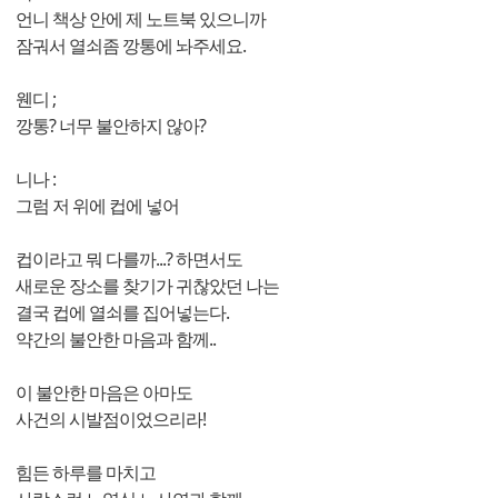
언니 책상 안에 제 노트북 있으니까
잠궈서 열쇠좀 깡통에 놔주세요.
웬디 ;
깡통? 너무 불안하지 않아?
니나 :
그럼 저 위에 컵에 넣어
컵이라고 뭐 다를까...? 하면서도
새로운 장소를 찾기가 귀찮았던 나는
결국 컵에 열쇠를 집어넣는다.
약간의 불안한 마음과 함께..
이 불안한 마음은 아마도
사건의 시발점이었으리라!
힘든 하루를 마치고