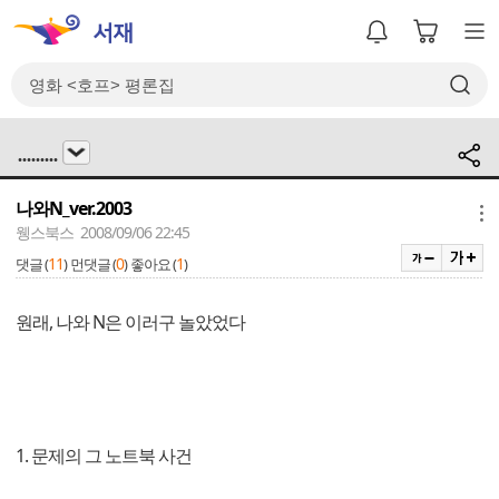
.........
나와N_ver.2003
메뉴
웽스북스 2008/09/06 22:45
11
0
1
댓글 (
)
먼댓글 (
)
좋아요 (
)
원래, 나와 N은 이러구 놀았었다
1. 문제의 그 노트북 사건