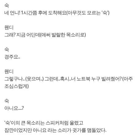
숙
네 언니! 1시간쯤 후에 도착해요(아무것도 모르는 '숙')
웬디
그래? 지금 어딘데(애써 발랄한 목소리로)
숙
경주요..
웬디
그렇구나.. (웃으며..) 그런데..혹시..너 노트북 누구 빌려줬어? (아주
조심스럽게)
숙
아니요....?
'숙'이의 큰 목소리는 스피커처럼 울렸고
잠깐이었지만 아니요 라는 소리가 귓가를 맴돌았다.