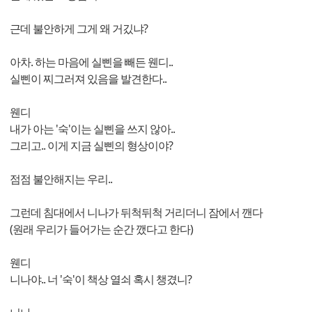
근데 불안하게 그게 왜 거깄냐?
아차. 하는 마음에 실삔을 빼든 웬디..
실삔이 찌그러져 있음을 발견한다..
웬디
내가 아는 '숙'이는 실삔을 쓰지 않아..
그리고.. 이게 지금 실삔의 형상이야?
점점 불안해지는 우리..
그런데 침대에서 니나가 뒤척뒤척 거리더니 잠에서 깬다
(원래 우리가 들어가는 순간 깼다고 한다)
웬디
니나야.. 너 '숙'이 책상 열쇠 혹시 챙겼니?