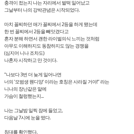
충격이 컸는지 나는 자리에서 벌떡 일어났고
그날부터 나의 강박관념은 시작되었다.
마치 꼴찌하던 애가 꼴찌에서 2등을 하게 됐는데
한 번 꼴찌에서 2등을 빼앗겼다고
혼자 분해 하면서 괜한 라이벌의식 느끼는 것처럼
아무도 이해하지도 동참하지도 않는 경쟁을
(심지어 니나 조차도)
나혼자 시작하고 만 것이다.
"나보다 3번 더 늦게 일어나면
너의 '모범생 웬디양' 이라는 호칭은 사라질 거야!" 라는
니나의 장난같은 말에
가슴이 철렁했는지...
나는 그날밤 일찍 잠에 들었고,
다음날 7시에 눈을 떴다.
침대를 확인했다.