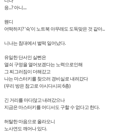
니나
응...? 아니....
웬디
어떡하지? '숙'이 노트북 아무래도 도둑맞은 것 같아...
니나는 침대에서 벌떡 일어났다.
유일한 단서인 실삔은
열쇠 구멍을 열어보겠다는 노력으로인해
그 찌그러짐이 더해갔고
나는 마스터키를 찾으러 경비실로 내려갔다
(우리 방은 참고로 아시다시피 6층)
긴 거리를 마다않고 내려갔으나
지금은 마스터키를 어디서도 구할 수 없다고 한다.
허탈한 마음으로 올라오니
노사연도 깨어나 있다.