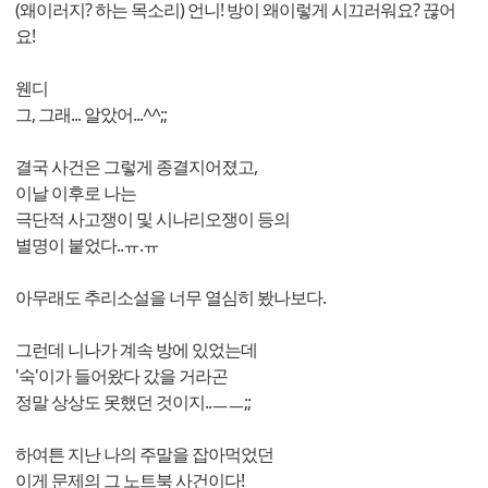
(왜이러지? 하는 목소리) 언니! 방이 왜이렇게 시끄러워요? 끊어
요!
웬디
그, 그래... 알았어...^^;;
결국 사건은 그렇게 종결지어졌고,
이날 이후로 나는
극단적 사고쟁이 및 시나리오쟁이 등의
별명이 붙었다..ㅠ.ㅠ
아무래도 추리소설을 너무 열심히 봤나보다.
그런데 니나가 계속 방에 있었는데
'숙'이가 들어왔다 갔을 거라곤
정말 상상도 못했던 것이지..ㅡㅡ;;
하여튼 지난 나의 주말을 잡아먹었던
이게 문제의 그 노트북 사건이다!