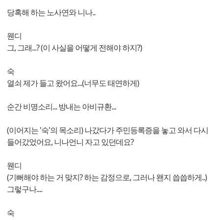
당혹해 하는 노사연와 니나..
웬디
그, 그래...? (이 사실을 어떻게 전해야 하지?)
숙
열쇠 제가 들고 왔어요...(너무도 태연하게)
순간 비명소리... 방내는 아비규환...
(이어지는 '숙'의 목소리) 나갔다가 주민등록증을 놓고 와서 다시
들어갔었어요, 니나언니 자고 있던데요?
웬디
(기뻐해야 하는 거 맞지? 하는 감정으로, 그러나 왠지 씁씁하게..)
그렇구나....
숙