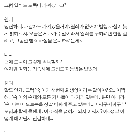
그럼 열쇠도 도둑이 가져갔다고?
웬디
당연하지. 나같아도 가져갔을거야. 열쇠가 없어야 범행 사실이 늦
게 밝혀지지. 오늘은 게다가 주말이라서 열쇠를 구하려면 한참 걸
리고, 그동안 범죄 사실을 은폐하려는게지
니나
근데 도둑이 그렇게 똑똑할까?
여지껏 여학생 기숙사에 그정도 지능범은 없었어
웬디
말도 안돼.. 그럼 '숙'이가 첫번째 희생양이라는 말이야? 오... 어떡
해... '숙'이의 숙제와 모든 기사들이 다 거기 있는데.. 뿐만 아니라
'숙'이는 이 노트북을 정말 비싸게 주고 샀는데... 어쩌구저쩌구 부
모님과 함께 올텐데.. 이 소식을 접하게 되서 어쩌지? 아.. 정말 어
떻게 해야될지 난감하네...