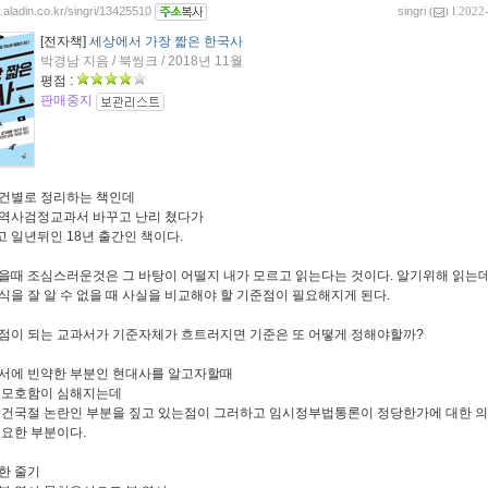
g.aladin.co.kr/singri/13425510
singri
(
) l 2022
[전자책]
세상에서 가장 짧은 한국사
박경남 지음 / 북씽크 / 2018년 11월
평점 :
판매중지
건별로 정리하는 책인데
역사검정교과서 바꾸고 난리 쳤다가
 일년뒤인 18년 출간인 책이다.
을때 조심스러운것은 그 바탕이 어떨지 내가 모르고 읽는다는 것이다. 알기위해 읽는데
식을 잘 알 수 없을 때 사실을 비교해야 할 기준점이 필요해지게 된다.
점이 되는 교과서가 기준자체가 흐트러지면 기준은 또 어떻게 정해야할까?
서에 빈약한 부분인 현대사를 알고자할때
 모호함이 심해지는데
 건국절 논란인 부분을 짚고 있는점이 그러하고 임시정부법통론이 정당한가에 대한 의
필요한 부분이다.
한 줄기