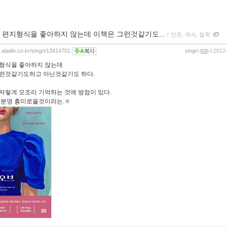
 편지형식을 좋아하지 않는데 이책은 그런것같기도...
ｌ
인문, 역사, 철학
g.aladin.co.kr/singri/13414701
singri
(
) l 2022
형식을 좋아하지 않는데
런것같기도하고 아닌것같기도 하다.
저렇게 모조리 기억하는 것에 방점이 있다.
 분명 흥미로울것이라는.ㅎ