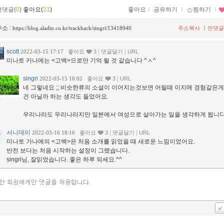
먼댓글(
0
)
좋아요(
21
)
좋아요
ｌ
공유하기
ｌ
찜하기
ｌ
소 :
ㅣ
https://blog.aladin.co.kr/trackback/singri/13418940
주소복사
먼댓글
scott
|
|
2022-03-15 17:17
좋아요
3
댓글달기
URL
미나토 카나에는 <고백>으로만 기억 될 것 같습니다 ^ㅅ^
singri
|
2022-03-15 18:02
좋아요
3
URL
네 그렇네요 ;; 비슷한류의 소설이 이어지는것보면 어릴때 이지메 경험같은게
건 아닐까 하는 생각도 들었어요.
우리나라도 우리나라지만 일본에서 여성으로 살아가는 일을 생각하게 됩니다
서니데이
|
|
2022-03-16 18:16
좋아요
3
댓글달기
URL
미나토 가나에의 <고백>은 처음 소개를 읽었을 때 새로운 느낌이었어요.
반전 보다는 처음 시작하는 설정이 그랬습니다.
singri님, 잘읽었습니다. 좋은 하루 되세요.^^