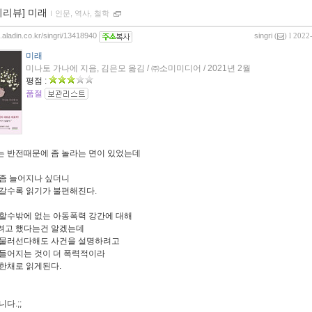
이리뷰] 미래
ｌ
인문, 역사, 철학
g.aladin.co.kr/singri/13418940
singri
(
) l 2022
미래
미나토 가나에 지음, 김은모 옮김 / ㈜소미미디어 / 2021년 2월
평점 :
품절
 반전때문에 좀 놀라는 면이 있었는데
좀 늘어지나 싶더니
갈수록 읽기가 불편해진다.
할수밖에 없는 아동폭력 강간에 대해
려고 했다는건 알겠는데
 물러선다해도 사건을 설명하려고
들어지는 것이 더 폭력적이라
한채로 읽게된다.
다.;;