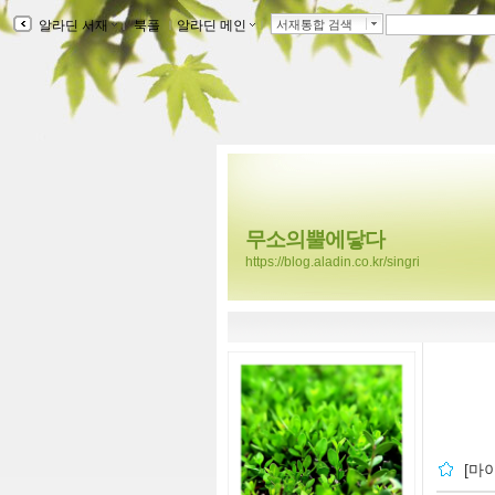
알라딘 서재
ｌ
북플
ｌ
알라딘 메인
ｌ
서재통합 검색
무소의뿔에닿다
https://blog.aladin.co.kr/singri
[마