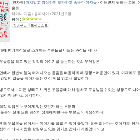
[전자책]
미쳐있고 괴상하며 오만하고 똑똑한 여자들
- 이해받지 못하는 고통, 
울증
하미나 지음 / 동아시아 / 2021년 9월
평점 :
대해 병리학적으로 소개하는 부분들을 비트는 과정을 지나서
우을증을 겪고 있는 각각의 이야기를 듣는다는 것의 무게감은
안에서 한번씩 불쑥 터져나오는 울음을 떠올리게 해 당황스러운면이 있다. 이제라도 
 있었던 일들을 적어가보는것 이 책을 읽고서 할일이다.
병으로서 느끼든 상태로 느끼든 우울증에 대해 말하고 도움받을수 있는 상황으로 나아
가 있어야 된다고 생각한다.
회적 책임은 누구에게 있는것인가 하는 부분과
 돌봄의 설계 또한 굉장히 섬세해야한다는 부분도 의미심장하다.
 또 우울함을 넘어서는 이야기를 접할 수 있어 좋았다. 요즘 읽는다는 것이 대체 뭔가
접하게 되니 사람을 살릴수도 있는 읽기로 갑자기 레벨업이 되고.