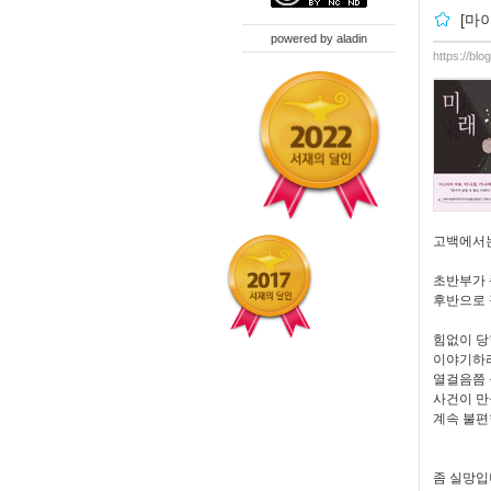
[마
powered by
aladin
https://blo
고백에서는
초반부가 
후반으로 
힘없이 당
이야기하
열걸음쯤
사건이 만
계속 불편
좀 실망입니