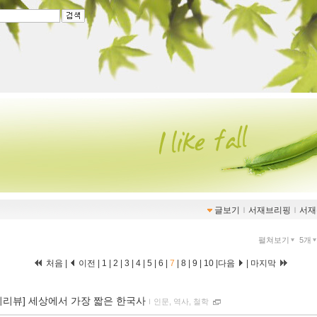
글보기
ｌ
서재브리핑
ｌ
서재
펼쳐보기
5개
처음
|
이전
|
1
|
2
|
3
|
4
|
5
|
6
|
7
|
8
|
9
|
10
|
다음
|
마지막
이리뷰] 세상에서 가장 짧은 한국사
ｌ
인문, 역사, 철학