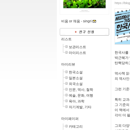
https://blo
비움 or 채움 -
singri
리스트
보관리스트
한국사를 
마이리스트
박근혜가 
탄핵당하고
마이리뷰
한국소설
역사책 읽
일본소설
의 역사인
외국소설
그런 기준
인문, 역사, 철학
예술, 문화, 여행
특히 교과
육아, 과학
그 기준의
자기계발, 기타
이 책에서
각이 더 
마이페이퍼
그외 다양
카테고리