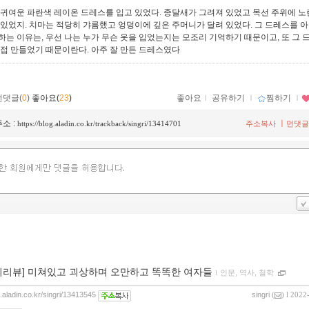
 귀여운 파란색 레이온 드레스를 입고 있었다. 종달새가 그려져 있었고 목선 주위에 노
 있었지. 치마는 적당히 갸름했고 엉덩이에 깊은 주머니가 달려 있었다. 그 드레스를 
하는 이유는, 우선 나는 누가 무슨 옷을 입었는지는 모조리 기억하기 때문이고, 또 그 
직접 만들었기 때문이란다. 아주 잘 만든 드레스였다
먼댓글(
0
)
좋아요(
23
)
좋아요
ｌ
공유하기
ｌ
찜하기
ｌ
소 :
ㅣ
https://blog.aladin.co.kr/trackback/singri/13414701
주소복사
먼댓글
이리뷰] 미쳐있고 괴상하며 오만하고 똑똑한 여자들
ｌ
인문, 역사, 철학
g.aladin.co.kr/singri/13413545
singri
(
) l 2022