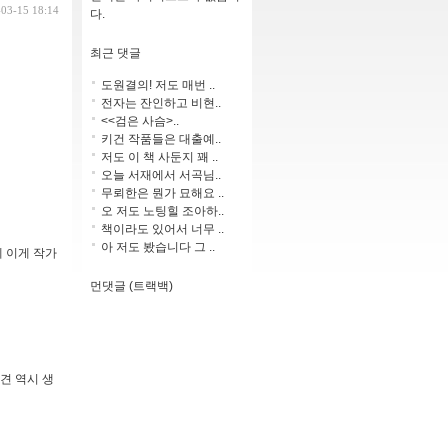
-03-15 18:14
다.
최근 댓글
도원결의! 저도 매번 ..
전자는 잔인하고 비현..
<<검은 사슴>..
키건 작품들은 대출예..
저도 이 책 사둔지 꽤 ..
오늘 서재에서 서곡님..
무뢰한은 뭔가 묘해요 ..
오 저도 노팅힐 조아하..
책이라도 있어서 너무 ..
아 저도 봤습니다 그 ..
 이게 작가
먼댓글 (트랙백)
견 역시 생