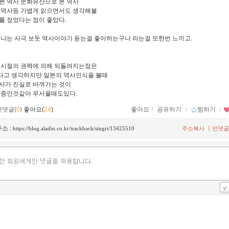
본 역사 문화유산으로 본 역사
 역사등 가볍게 읽으면서도 생각해볼
를 짚었다는 점이 좋았다.
 나는 사극 보듯 역사이야기 듣는걸 좋아하는구나 라는걸 또한번 느끼고.
 시절의 권력에 의해 되돌려지는점은
고 생각하지만 일본의 역사인식을 볼때
사가 진실로 바껴가는 것이
 중인것같아 무서울때도있다.
먼댓글(
0
)
좋아요(
24
)
좋아요
ｌ
공유하기
ｌ
찜하기
ｌ
소 :
ㅣ
https://blog.aladin.co.kr/trackback/singri/13425510
주소복사
먼댓글