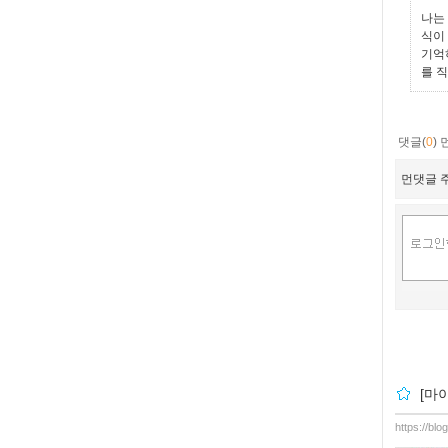
나는
식이
기억
를 
댓글(
0
)
먼댓글 주
[마
https://blo