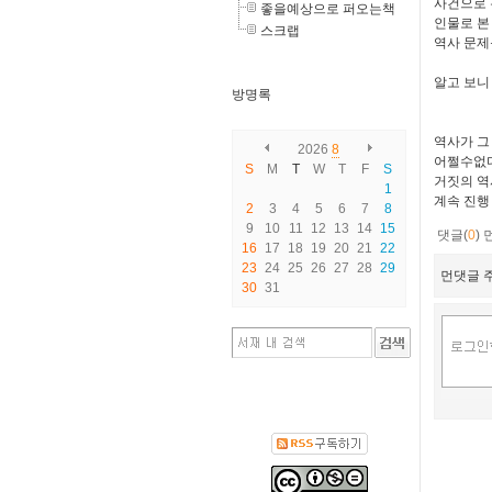
사건으로 
좋을예상으로 퍼오는책
인물로 본
스크랩
역사 문제
알고 보니
방명록
역사가 그
2026
8
어쩔수없다
S
M
T
W
T
F
S
거짓의 역
1
계속 진행
2
3
4
5
6
7
8
9
10
11
12
13
14
15
댓글(
0
)
16
17
18
19
20
21
22
23
24
25
26
27
28
29
먼댓글 주
30
31