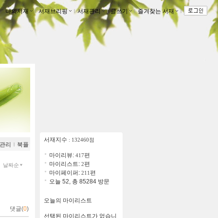
나의서재
ｌ
서재브리핑
ｌ
서재관리
ｌ
글쓰기
ｌ
즐겨찾는 서재
ｌ
서재지수
: 132460점
관리
ｌ
북플
마이리뷰:
편
417
마이리스트:
편
2
날짜순
마이페이퍼:
편
211
오늘 52, 총 85284 방문
오늘의 마이리스트
댓글(
0
)
선택된 마이리스트가 없습니