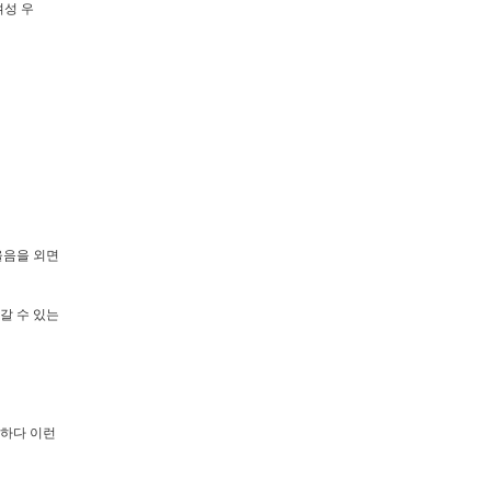
여성 우
울음을 외면
갈 수 있는
 하다 이런