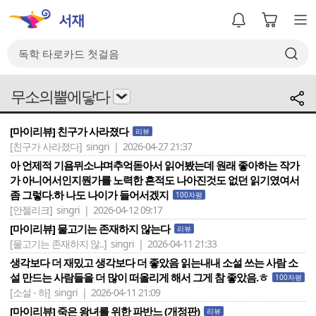
무소의뿔에닿다
[마이리뷰] 친구가 사라졌다
리뷰
[친구가 사라졌다]
singri | 2026-04-27 21:37
아 언제적 기욤뮈소냐며추억돋아서 읽어봤는데 원래 좋아하는 작가
가 아니어서인지뭔가를 노력한 흔적도 나아진것도 없던 읽기였여서
좀 그렇다.하 나도 나이가 들어서겠지
100자평
[안젤리크]
singri | 2026-04-12 09:17
[마이리뷰] 물고기는 존재하지 않는다
리뷰
[물고기는 존재하지 않..]
singri | 2026-04-11 21:33
생각보다 더 재밌고 생각보다 더 좋았음 읽는내내 소설 쓰는 사람 소
설 만드는 사람들을 더 많이 떠올리게 해서 그게 참 좋았음.ㅎ
100자평
[소설 - 하]
singri | 2026-04-11 21:09
[마이리뷰] 죽은 왕녀를 위한 파반느 (개정판)
리뷰