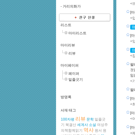
<
-
거리의화가
[
<
리스트
마이리스트
[
<
마이리뷰
리뷰
<
팔
마이페이퍼
것
페이퍼
임
밑줄긋기
<
팔
방명록
[
<
서재 태그
[
리뷰
<
100자평
문학
밑줄긋
기
북결산
세계사
소설
여성주
[
역사
의책함께읽기
원서
원
<