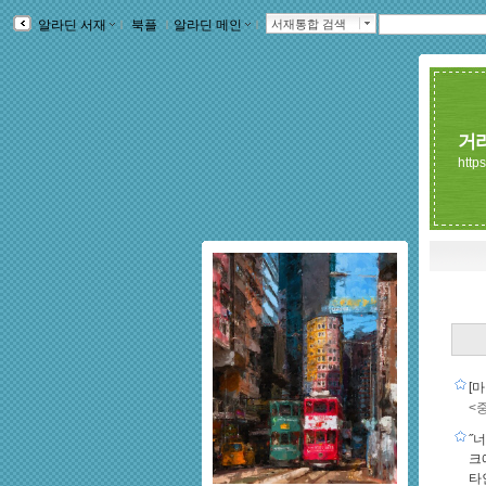
알라딘 서재
ｌ
북플
ｌ
알라딘 메인
ｌ
서재통합 검색
거
https
[
<
˝
크
타