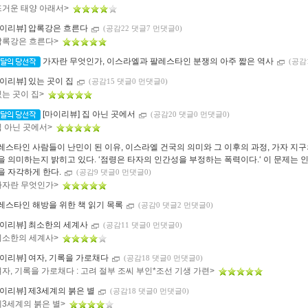
뜨거운 태양 아래서>
마이리뷰] 압록강은 흐른다
(공감22 댓글7 먼댓글0)
압록강은 흐른다>
가자란 무엇인가, 이스라엘과 팔레스타인 분쟁의 아주 짧은 역사
(공감
마이리뷰] 있는 곳이 집
(공감15 댓글0 먼댓글0)
있는 곳이 집>
[마이리뷰] 집 아닌 곳에서
(공감20 댓글0 먼댓글0)
집 아닌 곳에서>
레스타인 사람들이 난민이 된 이유, 이스라엘 건국의 의미와 그 이후의 과정, 가자 지
을 의미하는지 밝히고 있다. ‘점령은 타자의 인간성을 부정하는 폭력이다.‘ 이 문제는 
을 자각하게 한다.
(공감9 댓글0 먼댓글0)
가자란 무엇인가>
레스타인 해방을 위한 책 읽기 목록
(공감0 댓글2 먼댓글0)
마이리뷰] 최소한의 세계사
(공감11 댓글0 먼댓글0)
최소한의 세계사>
마이리뷰] 여자, 기록을 가로채다
(공감18 댓글0 먼댓글0)
여자, 기록을 가로채다 : 고려 절부 조씨 부인*조선 기생 가련>
마이리뷰] 제3세계의 붉은 별
(공감18 댓글0 먼댓글0)
제3세계의 붉은 별>