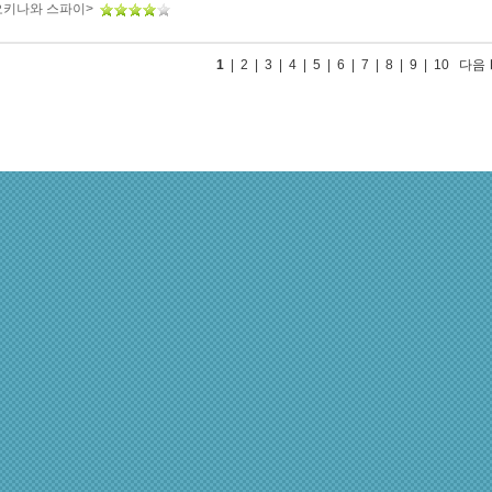
오키나와 스파이>
1
|
2
|
3
|
4
|
5
|
6
|
7
|
8
|
9
|
10
다음 