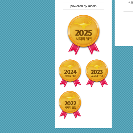
<
powered by
aladin