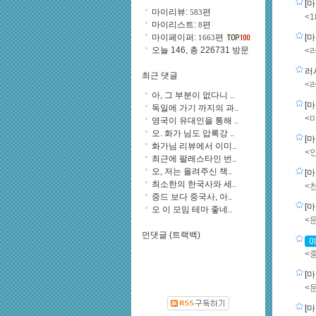
[
마이리뷰:
편
583
<
마이리스트:
편
8
마이페이퍼:
편
[
1663
오늘 146, 총 226731 방문
<
러
최근 댓글
<
아, 그 부분이 없다니 ..
[
독일에 가기 까지의 과..
<
영국이 유대인을 통해 ..
오. 화가 님도 압록강 ..
[
화가님 리뷰에서 이미..
<
최근에 팔레스타인 번..
오, 저는 올려주신 책..
[
최소한의 한국사와 세..
<
중드 보다 중국사, 아..
[
오 이 모임 테마 좋네..
<
먼댓글 (트랙백)
<
[
<
[