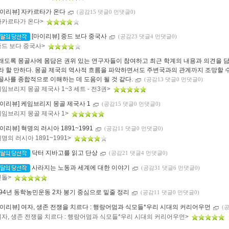
마이리뷰] 자카르타가 온다
(공감15 댓글0 먼댓글0)
자카르타가 온다>
[마이리뷰] 중드 보다 중국사
(공감23 댓글4 먼댓글0)
중드 보다 중국사>
래도록 몽골사에 몸담은 권위 있는 연구자들이 참여하고 최근 학계의 내용과 의견을 담
라 할 만하다. 몽골 제국의 역사적 흐름을 파악하면서도 주변국과의 관계까지 조망할 수 
골사를 종합적으로 이해하는 데 도움이 될 것 같다.
(공감13 댓글0 먼댓글0)
케임브리지 몽골 제국사 1~3 세트 - 전3권>
마이리뷰] 케임브리지 몽골 제국사 1
(공감15 댓글0 먼댓글0)
케임브리지 몽골 제국사 1>
마이리뷰] 혁명의 러시아 1891~1991
(공감11 댓글0 먼댓글0)
혁명의 러시아 1891~1991>
닥터 지바고를 읽고 단상
(공감21 댓글4 먼댓글0)
사라지는 노동과 세계에 대한 이야기
(공감31 댓글6 먼댓글0)
쇳돌>
894년 동학농민운동 2차 봉기 중심으로 밑줄 정리
(공감11 댓글0 먼댓글0)
마이리뷰] 여자, 생존 전쟁을 치르다 : 행랑어멈과 식모들*우리 시대의 커리어우먼
(
여자, 생존 전쟁을 치르다 : 행랑어멈과 식모들*우리 시대의 커리어우먼>