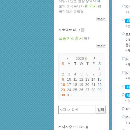
서읽기
인문
일상
중국사
책
한국사
철학
한국근대사
한
[
국현대사
함달달
<
<
프로덕트 태그
오
살림지식총서
평전
이
몽
<
2026
8
[
S
M
T
W
T
F
S
<
1
[
2
3
4
5
6
7
8
<
9
10
11
12
13
14
15
16
17
18
19
20
21
22
23
24
25
26
27
28
29
30
31
<
1
[
<
서재지수
: 301330점