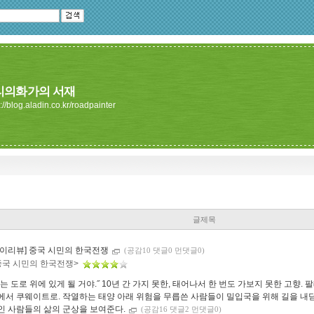
리의화가의 서재
://blog.aladin.co.kr/roadpainter
글제목
마이리뷰] 중국 시민의 한국전쟁
(공감10 댓글0 먼댓글0)
중국 시민의 한국전쟁>
너는 도로 위에 있게 될 거야.˝ 10년 간 가지 못한, 태어나서 한 번도 가보지 못한 고향
에서 쿠웨이트로. 작열하는 태양 아래 위험을 무릅쓴 사람들이 밀입국을 위해 길을 내딛
인 사람들의 삶의 군상을 보여준다.
(공감16 댓글2 먼댓글0)