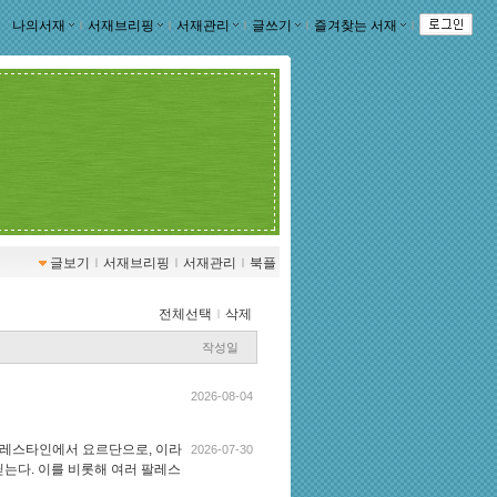
나의서재
ｌ
서재브리핑
ｌ
서재관리
ｌ
글쓰기
ｌ
즐겨찾는 서재
ｌ
글보기
ｌ
서재브리핑
ｌ
서재관리
ｌ
북플
전체선택
ｌ
삭제
작성일
2026-08-04
. 팔레스타인에서 요르단으로, 이라
2026-07-30
는다. 이를 비롯해 여러 팔레스