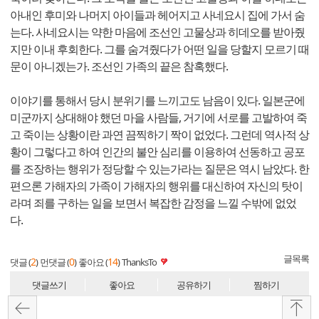
아내인 후미와 나머지 아이들과 헤어지고 사네요시 집에 가서 숨
는다. 사네요시는 약한 마음에 조선인 고물상과 히데오를 받아줬
지만 이내 후회한다. 그를 숨겨줬다가 어떤 일을 당할지 모르기 때
문이 아니겠는가. 조선인 가족의 끝은 참혹했다.
이야기를 통해서 당시 분위기를 느끼고도 남음이 있다. 일본군에
미군까지 상대해야 했던 마을 사람들, 거기에 서로를 고발하여 죽
고 죽이는 상황이란 과연 끔찍하기 짝이 없었다. 그런데 역사적 상
황이 그렇다고 하여 인간의 불안 심리를 이용하여 선동하고 공포
를 조장하는 행위가 정당할 수 있는가라는 질문은 역시 남았다. 한
편으론 가해자의 가족이 가해자의 행위를 대신하여 자신의 탓이
라며 죄를 구하는 일을 보면서 복잡한 감정을 느낄 수밖에 없었
다.
글목록
2
0
14
댓글 (
)
먼댓글 (
)
좋아요 (
)
ThanksTo
댓글쓰기
좋아요
공유하기
찜하기