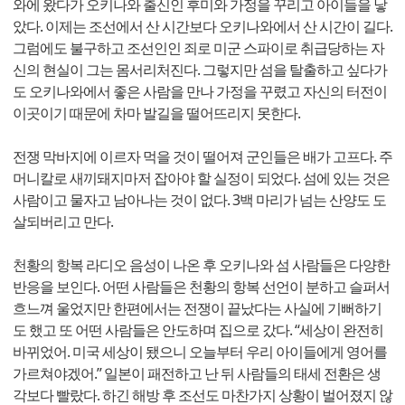
와에 왔다가 오키나와 출신인 후미와 가정을 꾸리고 아이들을 낳
았다. 이제는 조선에서 산 시간보다 오키나와에서 산 시간이 길다.
그럼에도 불구하고 조선인인 죄로 미군 스파이로 취급당하는 자
신의 현실이 그는 몸서리처진다. 그렇지만 섬을 탈출하고 싶다가
도 오키나와에서 좋은 사람을 만나 가정을 꾸렸고 자신의 터전이
이곳이기 때문에 차마 발길을 떨어뜨리지 못한다.
전쟁 막바지에 이르자 먹을 것이 떨어져 군인들은 배가 고프다. 주
머니칼로 새끼돼지마저 잡아야 할 실정이 되었다. 섬에 있는 것은
사람이고 물자고 남아나는 것이 없다. 3백 마리가 넘는 산양도 도
살되버리고 만다.
천황의 항복 라디오 음성이 나온 후 오키나와 섬 사람들은 다양한
반응을 보인다. 어떤 사람들은 천황의 항복 선언이 분하고 슬퍼서
흐느껴 울었지만 한편에서는 전쟁이 끝났다는 사실에 기뻐하기
도 했고 또 어떤 사람들은 안도하며 집으로 갔다. “세상이 완전히
바뀌었어. 미국 세상이 됐으니 오늘부터 우리 아이들에게 영어를
가르쳐야겠어.” 일본이 패전하고 난 뒤 사람들의 태세 전환은 생
각보다 빨랐다. 하긴 해방 후 조선도 마찬가지 상황이 벌어졌지 않