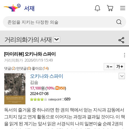
거리의화가의 서재
[마이리뷰] 오키나와 스파이
메뉴
거리의화가 2026/01/19 15:49
2
0
14
댓글 (
)
먼댓글 (
)
좋아요 (
)
오키나와 스파이
김숨
17,100
원 (
10%
↓
950
)
2024-07-08
: 689
독서의 즐거움 중 하나라면 한 권의 책에서 얻는 지식과 감동에서
그치지 않고 연계 활동으로 이어지는 과정과 결과일 것이다. 이 책
을 읽게 된 계기는 앞서 읽은 서경식의 나의 일본미술 순례 2권의