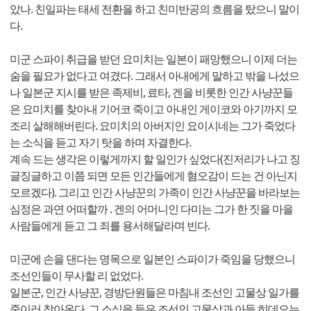
았나. 친일파는 태세 전환을 하고 친미반공의 흐름을 탔으니 말이
다.
미군 스파이 취급을 받던 요미치는 일본이 패망했으니 이제 더는
숨을 필요가 없다고 여겼다. 그래서 아내에게 말하고 밖을 나섰으
나 일본군 지시를 받은 족제비, 료타, 겐을 비롯한 인간 사냥꾼들
은 요미치를 찾아내 기어코 죽이고 아내인 게이코와 아기까지 모
조리 살해해버린다. 요미치의 아버지인 요이시네는 그가 죽었다
는 소식을 듣고 자기 탓을 하며 자결한다.
계속 드는 생각은 이렇게까지 할 일인가 싶었다(진저리가 나고 징
글징글하고 이쯤 되면 모든 인간들에게 혐오감이 드는 건 아닌지
모르겠다). 그리고 인간 사냥꾼의 가족이 인간 사냥꾼을 바라보는
심정은 과연 어떠할까 . 겐의 어머니인 다미는 그가 한 짓을 마을
사람들에게 듣고 그 죄를 용서해달라며 빈다.
미군에 손을 댄다는 명목으로 일본인 스파이가 죽임을 당했으니
조선인들이 무사할 리 없었다.
일본군, 인간 사냥꾼, 경방단원들은 마침내 조선인 고물상 일가를
죽이러 찾아온다. 그 소식을 들은 조선인 고물상과 아들 히데오는