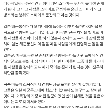
디까지일까? 극단적인 상황이 되면 스파이는 수사에 불과한 존재
가 된다. 그저 그 사람을 스파이로 규정하는 순간 스파이가 되고
방조라는 행위도 스파이로 둔갑되고 마는 것이다.
일본 해군통신대가 오키나와에 들어온 이후 마을마다 치안을 명
목으로 경방단이 조직되었다. 그러나 경방단은 치안을 빌미로 마
을 사람들이 스파이 짓을 하지 않는지 감시하고 부역에 강제 동원
하며 일본 해군통신대의 말을 마을 사람들에게 전달하는 일을 맡
았다.
일본군, 미군도 두려운 존재지만 경방단은 마을 사람들에게 인간
사냥꾼으로 불렸다. 심지어 아직 어린 아이들이 그곳에 들어가 마
을 사람들을 감시하고 나아가 죽이는 존재가 된다는 것이 잔혹하
리만큼 끔찍했다.
북쪽 마을의 소목장에서 경방단장을 포함한 9명이 살해되었다.
그들은 일본 해군통신대에 협조적이었는데도 불구하고 살해된
것이다. 소목장의 가장 어린 일꾼이었던 벤이 살해된 것을 들은 어
머니는 괴로워 미쳐버렸다.
요이시네는 본섬에서 미군의 힘을 경험하고 일본군 병사로 출전