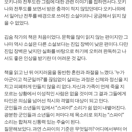
오키나와 전투도란 그림에 대한 관련 이야기를 접하면서다. 오키
나와 전투도를 보면서 받은 충격이 적지 않았던데다 오키나와에
서 일어난 전투를 배경으로 쓰여진 소설이라니 궁금해서 읽지 않
을 수 없었다.
김숨 작가의 책은 처음이었다. 문학을 많이 읽지 않는 편이지만 그
나마 역사 소설은 다른 소설보다는 진입 장벽이 낮은 편이다. 다만
진입 장벽은 낮지만 실화를 바탕으로 하기에 오히려 완독하고 나
서도 좋은 인상을 받기란 더 어려운 것 같다.
책을 읽고 난 뒤 어지러움을 동반한 혼란과 좌절을 느꼈다. '누가
아군이고 적군일까?'를 끊임없이 살피는 과정은 신체와 정신을 지
치고 피폐하게 만들지 않을 리 없다. 자신과 가족이 언제 죽을 지
모르는 상황에서 이성적인 사람은 없을 것이며 그 결과 그들에게
타인은 의심을 넘어선 적시와 격멸의 대상이 되고 만다.
군인들과 소년들의 입에서 “스파이!” 소리가 쉼 없이 내뱉어진다.
광분한 군인들과 소년들이 저마다 제 목소리로 외치는 “스파이”
소리는 합쳐져 신통력 있는 주술이 된다.
질문해보았다. 과연 스파이의 기준은 무엇일까? 어디에서부터 어