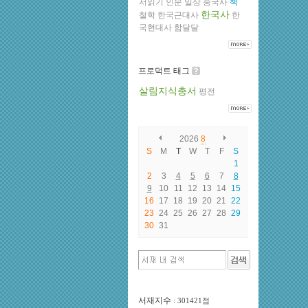
서읽기
인문
일상
중국사
책
한국사
철학
한국근대사
한
국현대사
함달달
프로덕트 태그
살림지식총서
평전
2026
8
S
M
T
W
T
F
S
1
2
3
4
5
6
7
8
9
10
11
12
13
14
15
16
17
18
19
20
21
22
23
24
25
26
27
28
29
30
31
서재지수
: 301421점