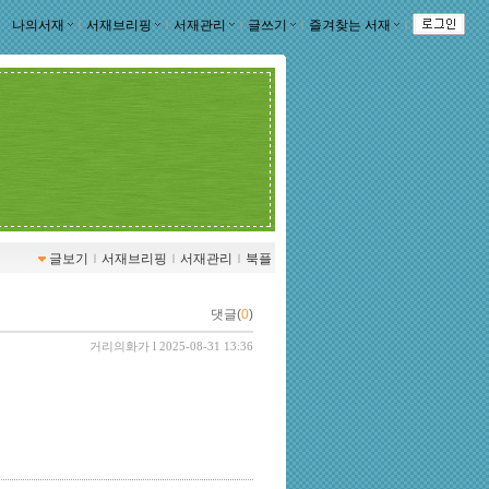
나의서재
ｌ
서재브리핑
ｌ
서재관리
ｌ
글쓰기
ｌ
즐겨찾는 서재
ｌ
글보기
ｌ
서재브리핑
ｌ
서재관리
ｌ
북플
댓글(
0
)
거리의화가
l 2025-08-31 13:36