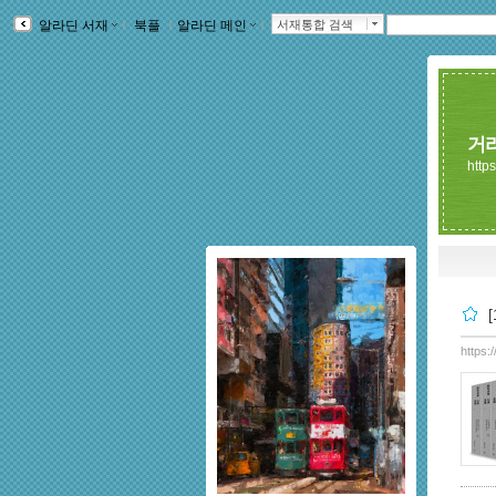
알라딘 서재
ｌ
북플
ｌ
알라딘 메인
ｌ
서재통합 검색
거
https
https: