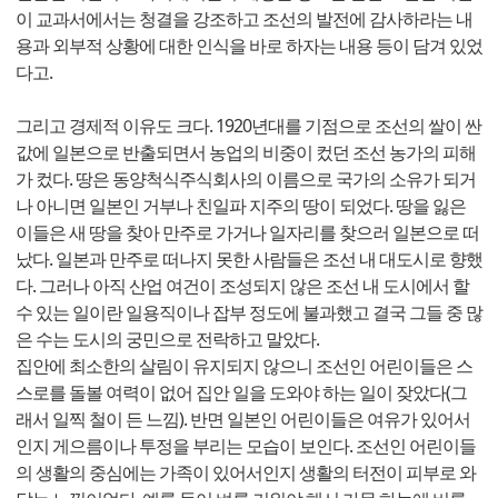
이 교과서에서는 청결을 강조하고 조선의 발전에 감사하라는 내
용과 외부적 상황에 대한 인식을 바로 하자는 내용 등이 담겨 있었
다고.
그리고 경제적 이유도 크다. 1920년대를 기점으로 조선의 쌀이 싼
값에 일본으로 반출되면서 농업의 비중이 컸던 조선 농가의 피해
가 컸다. 땅은 동양척식주식회사의 이름으로 국가의 소유가 되거
나 아니면 일본인 거부나 친일파 지주의 땅이 되었다. 땅을 잃은
이들은 새 땅을 찾아 만주로 가거나 일자리를 찾으러 일본으로 떠
났다. 일본과 만주로 떠나지 못한 사람들은 조선 내 대도시로 향했
다. 그러나 아직 산업 여건이 조성되지 않은 조선 내 도시에서 할
수 있는 일이란 일용직이나 잡부 정도에 불과했고 결국 그들 중 많
은 수는 도시의 궁민으로 전락하고 말았다.
집안에 최소한의 살림이 유지되지 않으니 조선인 어린이들은 스
스로를 돌볼 여력이 없어 집안 일을 도와야 하는 일이 잦았다(그
래서 일찍 철이 든 느낌). 반면 일본인 어린이들은 여유가 있어서
인지 게으름이나 투정을 부리는 모습이 보인다. 조선인 어린이들
의 생활의 중심에는 가족이 있어서인지 생활의 터전이 피부로 와