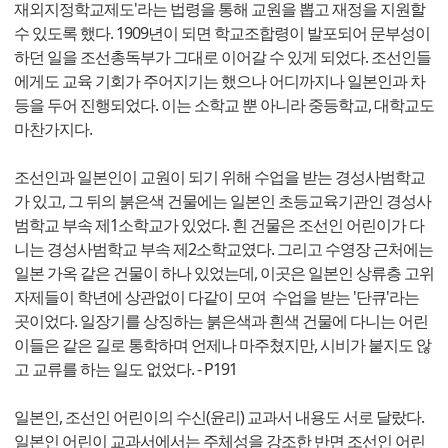
재외지정학교제도'라는 법령을 통해 교원을 뽑고 재정을 지원할
수 있도록 했다. 1909년이 되면 학교조합령이 발포되어 문부성이
하던 일을 조선총독부가 그대로 이어갈 수 있게 되었다. 조선인들
에게도 교육 기회가 주어지기는 했으나 어디까지나 일본인과 차
등을 두어 진행되었다. 이는 소학교 뿐 아니라 중등학교, 대학교도
마찬가지다.
조선인과 일본인이 교원이 되기 위해 수업을 받는 경성사범학교
가 있고, 그 뒤의 붉은색 건물에는 일본인 초등교육기관인 경성사
범학교 부속 제1소학교가 있었다. 흰 건물은 조선인 어린이가 다
니는 경성사범학교 부속 제2소학교였다. 그리고 수영장 근처에는
일본 가옥 같은 건물이 하나 있었는데, 이곳은 일본인 상류층 고위
자제들이 학년에 상관없이 다같이 모여 수업을 받는 '단큐'라는
곳이었다. 일장기를 상징하는 붉은색과 흰색 건물에 다니는 어린
이들은 같은 길로 통학하며 언제나 마주쳤지만, 시비가 붙지도 않
고 교류를 하는 일도 없었다. - P191
일본인, 조선인 어린이의 수신(윤리) 교과서 내용도 서로 달랐다.
일본인 어린이 교과서에서는 주체성을 강조한 반면 조선인 어린