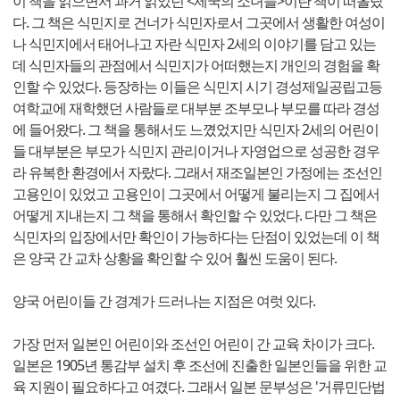
이 책을 읽으면서 과거 읽었던 <제국의 소녀들>이란 책이 떠올랐
다. 그 책은 식민지로 건너가 식민자로서 그곳에서 생활한 여성이
나 식민지에서 태어나고 자란 식민자 2세의 이야기를 담고 있는
데 식민자들의 관점에서 식민지가 어떠했는지 개인의 경험을 확
인할 수 있었다. 등장하는 이들은 식민지 시기 경성제일공립고등
여학교에 재학했던 사람들로 대부분 조부모나 부모를 따라 경성
에 들어왔다. 그 책을 통해서도 느꼈었지만 식민자 2세의 어린이
들 대부분은 부모가 식민지 관리이거나 자영업으로 성공한 경우
라 유복한 환경에서 자랐다. 그래서 재조일본인 가정에는 조선인
고용인이 있었고 고용인이 그곳에서 어떻게 불리는지 그 집에서
어떻게 지내는지 그 책을 통해서 확인할 수 있었다. 다만 그 책은
식민자의 입장에서만 확인이 가능하다는 단점이 있었는데 이 책
은 양국 간 교차 상황을 확인할 수 있어 훨씬 도움이 된다.
양국 어린이들 간 경계가 드러나는 지점은 여럿 있다.
가장 먼저 일본인 어린이와 조선인 어린이 간 교육 차이가 크다.
일본은 1905년 통감부 설치 후 조선에 진출한 일본인들을 위한 교
육 지원이 필요하다고 여겼다. 그래서 일본 문부성은 '거류민단법