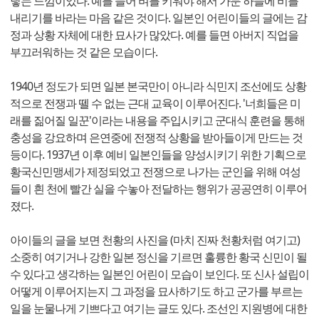
닿는 느낌이었다. 예를 들어 벼를 키워야 해서 가문 하늘에 비를
내리기를 바라는 마음 같은 것이다. 일본인 어린이들의 글에는 감
정과 상황 자체에 대한 묘사가 많았다. 예를 들면 아버지 직업을
부끄러워하는 것 같은 모습이다.
1940년 정도가 되면 일본 본국만이 아니라 식민지 조선에도 상황
적으로 전쟁과 뗄 수 없는 근대 교육이 이루어진다. '너희들은 미
래를 짊어질 일꾼'이라는 내용을 주입시키고 군대식 훈련을 통해
충성을 강요하며 은연중에 전쟁적 상황을 받아들이게 만드는 것
등이다. 1937년 이후 예비 일본인들을 양성시키기 위한 기획으로
황국신민맹세가 제정되었고 전쟁으로 나가는 군인을 위해 여성
들이 흰 천에 빨간 실을 수놓아 전달하는 행위가 공공연히 이루어
졌다.
아이들의 글을 보면 천황의 사진을 (마치 진짜 천황처럼 여기고)
소중히 여기거나 강한 일본 정신을 기르면 훌륭한 황국 신민이 될
수 있다고 생각하는 일본인 어린이 모습이 보인다. 또 신사 설립이
어떻게 이루어지는지 그 과정을 묘사하기도 하고 군가를 부르는
일을 눈물나게 기쁘다고 여기는 글도 있다. 조선인 지원병에 대한