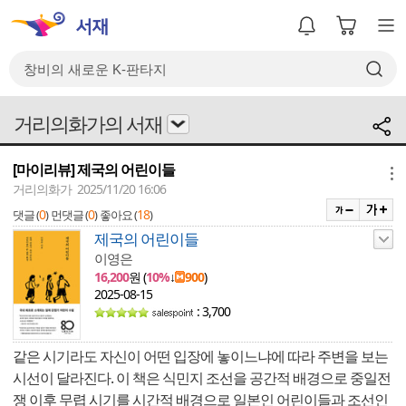
거리의화가의 서재
[마이리뷰] 제국의 어린이들
메뉴
거리의화가 2025/11/20 16:06
0
0
18
댓글 (
)
먼댓글 (
)
좋아요 (
)
제국의 어린이들
이영은
16,200
원 (
10%
↓
900
)
2025-08-15
: 3,700
같은 시기라도 자신이 어떤 입장에 놓이느냐에 따라 주변을 보는
시선이 달라진다. 이 책은 식민지 조선을 공간적 배경으로 중일전
쟁 이후 무렵 시기를 시간적 배경으로 일본인 어린이들과 조선인