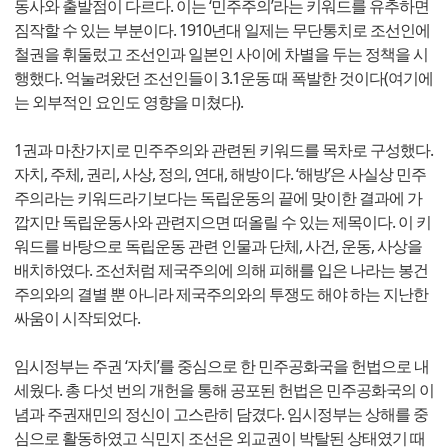
동사와 출발점이 다르다. 이는 ‘민주주의’라는 키워드를 유추하면
짐작할 수 있는 부분이다. 1910년대 일제는 무단통치로 조선인에
철권을 휘둘렀고 조선인과 일본인 사이에 차별을 두는 정책을 시
행했다. 억눌려왔던 조선인들이 3.1운동 때 폭발한 것이다(여기에
는 외부적인 요인도 영향을 미쳤다).
1권과 마찬가지로 민주주의와 관련된 키워드를 목차로 구성했다.
자치, 주체, 권리, 사상, 정의, 연대, 해방이다. ‘해방’은 사실상 민주
주의라는 키워드라기보다는 독립운동의 끝에 맞이한 결과에 가
깝지만 독립운동사와 관련지으면 떠올릴 수 있는 제목이다. 이 키
워드를 바탕으로 독립운동 관련 인물과 단체, 사건, 운동, 사상을
배치하였다. 조선처럼 제국주의에 의해 피해를 입은 나라는 봉건
주의와의 결별 뿐 아니라 제국주의와의 투쟁도 해야 하는 지난한
싸움이 시작되었다.
임시정부는 주권 ‘자치’를 중심으로 한 민주공화국을 헌법으로 내
세웠다. 총 다섯 번의 개헌을 통해 공포된 헌법은 민주공화국의 이
념과 주권재민의 정신이 고스란히 담겼다. 임시정부는 상해를 중
심으로 활동하였고 식민지 조선은 외교권이 박탈된 상태였기 때