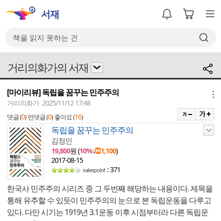
거리의화가의 서재
[마이리뷰] 독립을 꿈꾸는 민주주의
메뉴
거리의화가 2025/11/12 17:48
0
0
16
댓글 (
)
먼댓글 (
)
좋아요 (
)
독립을 꿈꾸는 민주주의
김정인
19,800
원 (
10%
↓
1,100
)
2017-08-15
: 371
한국사 민주주의 시리즈 중 그 두번째 해당하는 내용이다. 제목을
통해 유추할 수 있듯이 민주주의의 눈으로 본 독립운동을 다루고
있다. 다만 시기는 1919년 3.1운동 이후 시점부터라 다른 독립운