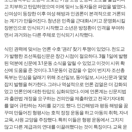
고 치부하고 탄압하였으며 이에 맞서 노동자들은 파업을 벌였다.
신여성이 등장한 이후 여성 해방과 인권론이 본격적으로 거론되
는 계기가 만들어진다. 청년은 민족을 근대화시키고 문명화시킬
장본인으로 인식되기 시작했고 소년은 방정환이 인격을 부여하
면서 과거와는 다른 주체로 인식되기 시작했다.
식민 권력에 맞서는 언론 수호 ‘권리’ 찾기 투쟁이 있었다. 천도교
가 발행한 조선독립신문은 창간 시점이 절묘하다. 3월 1일에 발행
된 덕분에 신문에 3.1운동 소식을 알릴 수 있었고 이것이 시위 확
산에 도움을 준 것이다. 3.1운동이 걷잡을 수 없이 번지자 조선총
독부는 민심을 달래기 위해 조선일보, 동아일보, 시사신문과 몇몇
잡지 발행을 허가한다. 그러나 역설적으로 언론 검열은 더 강화되
었고 언론인에 대한 탄압도 심화되었다. 이에 언론계는 신문지법
과 출판법 개정을 요구하는 건의안을 제출하였고 전국기자대회
를 열어 규탄하는 자리를 갖기도 했다. 인간해방과 평등 해방을 꿈
꾸며 만들어진 형평사는 호적 정정 운동을 하고 아동의 취학, 자녀
교육, 사원 교양을 주장했다. 특히 이들은 형평 운동에서 그치지
않고 다른 계급과의 연대를 이끌려했다는 것이 특징이다. 교육 운