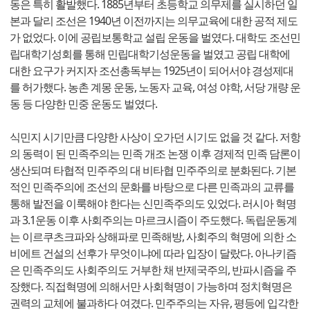
동은 특히 활발했다. 1885년부터 초등학교 의무제를 실시하던 일
본과 달리 조선은 1940년 이전까지는 의무교육에 대한 공적 제도
가 없었다. 이에 공립보통학교 설립 운동을 벌였다. 대학도 조선민
립대학기성회를 통해 민립대학기성운동을 벌였고 공립 대학에
대한 요구가 커지자 조선총독부는 1925년이 되어서야 경성제대
를 허가했다. 농촌 계몽 운동, 노동자 교육, 여성 야학, 서당 개량 운
동 등 다양한 민중 운동도 벌였다.
식민지 시기만큼 다양한 사상이 오가던 시기도 없을 것 같다. 저항
의 동력이 된 민족주의는 민족 개조 논쟁 이후 경제적 민족 담론이
생산되며 타협적 민주주의 대 비타협 민주주의로 분화된다. 기본
적인 민족주의에 조선의 문화를 바탕으로 다른 민족과의 교류를
통해 발전을 이룩해야 한다는 신민족주의도 있었다. 러시아 혁명
과 3.1운동 이후 사회주의는 마르크시즘이 주도했다. 독립운동계
는 이르쿠츠크파와 상해파로 민족해방, 사회주의 혁명에 의한 소
비에트 건설의 선후가 무엇이냐에 따라 입장이 달랐다. 아나키즘
은 민족주의도 사회주의도 거부한 채 반제국주의, 반파시즘을 주
장했다. 직접혁명에 의해서만 사회혁명이 가능하며 정치혁명은
권력의 교체에 불과하다 여겼다. 민주주의는 자유, 평등에 입각한