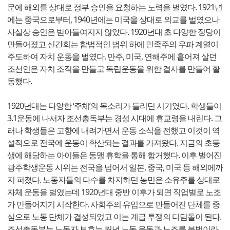
문에 해외를 상대로 정부 승인을 요청하는 노력을 벌였다. 1921년
에는 중국으로부터, 1940년에는 미국을 상대로 외교를 벌였으나
사실상 승인은 받아들여지지 않았다. 1920년대 초 다양한 정당이
만들어졌고 신간회는 합법적인 범위 하에 민족주의 우파 계열이
주도하여 자치 운동을 벌였다. 만주, 미국, 연해주에 흩어져 살던
조선인은 자치 조직을 만들고 독립운동을 위한 결사를 만들어 활
동했다.
1920년대는 다양한 ‘주체’의 목소리가 들리던 시기였다. 학생들이
3.1운동에 나서자 조선총독부는 경성 시대에 휴교령을 내린다. 그
러나 학생들은 고향에 내려가면서 운동 소식을 전했고 이것이 역
설적으로 전국에 운동이 확산되는 결과를 가져왔다. 지금의 초등
생에 해당하는 아이들은 동맹 휴학을 통해 항거했다. 이후 벌어진
광주학생운동 시위는 전국을 넘어서 일본, 중국, 미국 등 해외에까
지 퍼졌다. 노동자들의 다수를 차지하던 농민은 소유주를 상대로
자체 운동을 벌였는데 1920년대 중반 이후가 되면 직업별로 노조
가 만들어지기 시작한다. 사회주의 유입으로 만들어진 단체를 중
심으로 노동 단체가 결성되었고 이는 계급 투쟁의 디딤돌이 된다.
조선총독부는 노동자 보호는 커녕 노동 운동과 노조를 불법이라