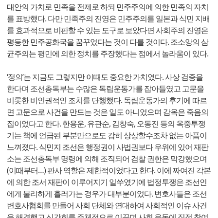
대안의 가치로 민족을 전제로 하되 민주주의에 의한 민족의 자치
를 표방했다. 다만 민족주의 진영은 민주주의를 일본과 식민 지배
를 효과적으로 비판할 수 있는 도구로 보았다면 사회주의 진영은
평등한 민주공화국을 꿈꾸었다는 것이 다를 것이다. 조소앙의 삼
균주의는 평민에 의한 정치를 주장했다는 점에서 놀라움이 있다.
‘정의’는 지금도 그렇지만 이때도 중요한 가치였다. 사상 검증을
한다며 조선총독부는 수많은 독립운동가를 잡아들였고 고문을
비롯한 비인권적인 조치를 단행했다. 독립운동가의 후기에 따르
면 고문으로 사건을 만드는 것은 일도 아니었으며 감옥은 죽음의
집이었다고 한다. 한용운, 유관순, 김창숙, 오동진 등의 옥중투쟁
기는 책에 언급된 부분만으로도 감히 상상할수조차 없는 아픔이
느껴졌다. 식민지 조선은 행정권이 사법권보다 우위에 있어 재판
소는 조선총독부 명령에 의해 조직되어 검찰 권한은 막강했으며
(이때부터…) 판사 역할은 제한적이었다고 한다. 이에 짜여진 각본
에 의한 조서 재판이 이루어지기 일쑤였기에 법정투쟁은 조선인
에게 불리하게 흘러가는 경우가 대부분이었다. 변호사들은 조선
변호사협회를 만들어 사회 단체와 연대하여 사회적인 이슈 사건
을 해결했고 신간회를 주체적으로 이끌며 사회 운동에 직접 참여