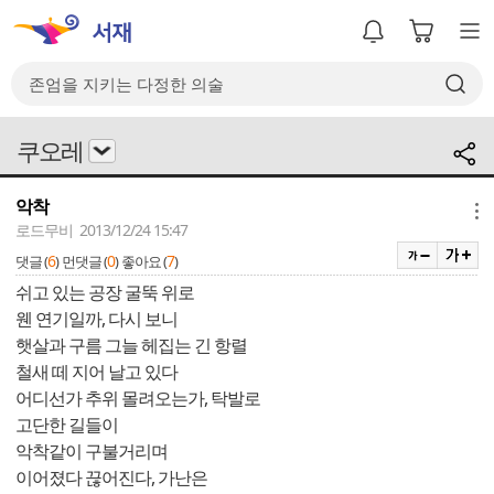
쿠오레
악착
메뉴
로드무비 2013/12/24 15:47
6
0
7
댓글 (
)
먼댓글 (
)
좋아요 (
)
쉬고 있는 공장 굴뚝 위로
웬 연기일까, 다시 보니
햇살과 구름 그늘 헤집는 긴 항렬
철새 떼 지어 날고 있다
어디선가 추위 몰려오는가, 탁발로
고단한 길들이
악착같이 구불거리며
이어졌다 끊어진다, 가난은