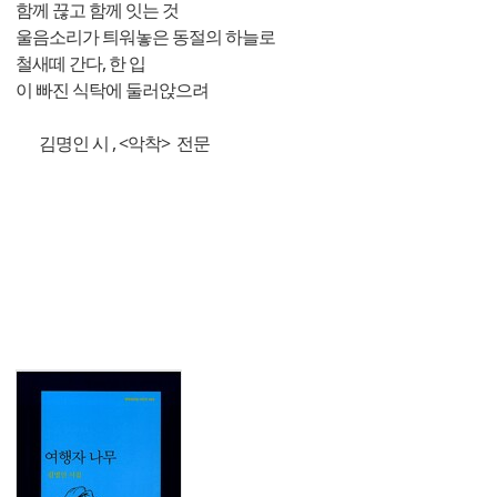
함께 끊고 함께 잇는 것
울음소리가 틔워놓은 동절의 하늘로
철새떼 간다, 한 입
이 빠진 식탁에 둘러앉으려
김명인 시 , <악착> 전문