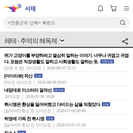
레테 - 추억의 해독제
쥐가 고양이를 부양하려고 열심히 일하는 이야기. 너무나 귀엽고 귀엽
다. 포썸은 직장생활도 잘하고 사회생활도 잘하는 듯.
100자평
[포썸 포 썸]
꼬마요정 | 2026-08-07 23:12
[마이리뷰] 적산
리뷰
[적산]
꼬마요정 | 2026-08-06 00:43
내맘대로 미스터리 걸작선
페이퍼
꼬마요정 | 2026-07-30 16:08
뤼시앵은 환상을 잃어버렸고 다비드는 삶을 되찾았다
리뷰
[잃어버린 환상 3]
꼬마요정 | 2026-07-08 00:48
허영에 가득 찬 뤼시앵
리뷰
[잃어버린 환상 2]
꼬마요정 | 2026-07-01 01:39
킵스 1
리뷰