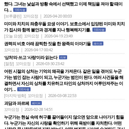
했다. 그녀는 낯섦과 방황 속에서 선택했고 이제 책임을 져야 할 때이
다. ..
100자평
[브루클린]
꼬마요정 | 2026-04-20 00:03
미미와 치치의 좌충우돌 묘생 이야기. 보호소에서 입양된 미미와 치치
가 집사와 함께 불안과 경계를 지나 행복해지기를.
100자평
[오늘 묘생]
꼬마요정 | 2026-04-19 23:49
권력의 비호 아래 끔찍한 짓을 한 왕족의 이야기들
페이퍼
꼬마요정 | 2026-04-17 00:42
‘상처‘라 쓰고 ‘사랑‘이라 읽는다
리뷰
[절창]
꼬마요정 | 2026-03-30 23:42
어린 시절의 상처는 기억의 왜곡을 가져온다. 같은 일을 겪어도 누군
가는 범인 잡는 사람이 되고, 누군가는 범인이 된다. 여러 사건들을 해
결하면서 자신의 상처를 치유하고 타인의 상처까지 어루만져주는 이
야기. ..
100자평
[마지막 방화]
꼬마요정 | 2026-03-08 22:53
괴담과 파르페
페이퍼
꼬마요정 | 2026-02-28 14:51
누군가는 현실 속에 허구를 끌어들이지 않으면 앞으로 나아가기 힘들
다. 누군가는 자신의 사랑을 확인하기 위해 욕받이를 자처한다. 어떤