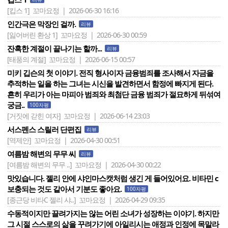
[킵스 1]
꼬마요정 | 2026-06-30 16:16
인간극은 막장인 걸까.
리뷰
[잃어버린 환상 1]
꼬마요정 | 2026-06-30 00:59
잔혹한 계절이 끝나기는 할까...
리뷰
[태풍의 계절]
꼬마요정 | 2026-06-15 00:57
미키 깁슨의 첫 이야기. 전직 형사이자 금융범죄를 조사해서 자금을
추적하는 일을 하는 그녀는 시신을 발견하면서 함정에 빠지게 된다.
흔히 우리가 아는 마피아 범죄와 최첨단 금융 범죄가 절묘하게 뒤섞여
궁금..
100자평
[거짓에 갇힌 여자]
꼬마요정 | 2026-06-14 23:03
서스펜스 스릴러 단편집
리뷰
[역제안]
꼬마요정 | 2026-04-30 00:51
여름밤 해변의 무무 씨
리뷰
[여름밤 해변의 무무 ..]
꼬마요정 | 2026-04-30 00:22
맛있습니다. 젤리 안에 샤인마스캣처럼 생긴 게 들어있어요. 비타민 c
보충되는 것도 같아서 기분도 좋아요.
100자평
[종근당 비타C 젤리 샤..]
꼬마요정 | 2026-04-29 09:35
수동적이지만 끌려가지는 않는 어린 소녀가 성장하는 이야기. 하지만
그 시절 스스로의 삶을 꾸려가기에 아일리시는 애정과 인정에 목말라