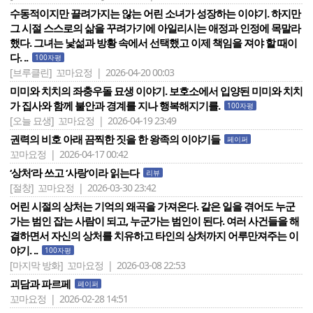
수동적이지만 끌려가지는 않는 어린 소녀가 성장하는 이야기. 하지만
그 시절 스스로의 삶을 꾸려가기에 아일리시는 애정과 인정에 목말라
했다. 그녀는 낯섦과 방황 속에서 선택했고 이제 책임을 져야 할 때이
다. ..
100자평
[브루클린]
꼬마요정 | 2026-04-20 00:03
미미와 치치의 좌충우돌 묘생 이야기. 보호소에서 입양된 미미와 치치
가 집사와 함께 불안과 경계를 지나 행복해지기를.
100자평
[오늘 묘생]
꼬마요정 | 2026-04-19 23:49
권력의 비호 아래 끔찍한 짓을 한 왕족의 이야기들
페이퍼
꼬마요정 | 2026-04-17 00:42
‘상처‘라 쓰고 ‘사랑‘이라 읽는다
리뷰
[절창]
꼬마요정 | 2026-03-30 23:42
어린 시절의 상처는 기억의 왜곡을 가져온다. 같은 일을 겪어도 누군
가는 범인 잡는 사람이 되고, 누군가는 범인이 된다. 여러 사건들을 해
결하면서 자신의 상처를 치유하고 타인의 상처까지 어루만져주는 이
야기. ..
100자평
[마지막 방화]
꼬마요정 | 2026-03-08 22:53
괴담과 파르페
페이퍼
꼬마요정 | 2026-02-28 14:51