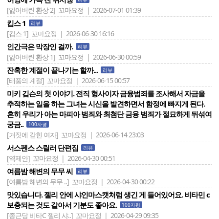
[잃어버린 환상 2]
꼬마요정 | 2026-07-01 01:39
킵스 1
리뷰
[킵스 1]
꼬마요정 | 2026-06-30 16:16
인간극은 막장인 걸까.
리뷰
[잃어버린 환상 1]
꼬마요정 | 2026-06-30 00:59
잔혹한 계절이 끝나기는 할까...
리뷰
[태풍의 계절]
꼬마요정 | 2026-06-15 00:57
미키 깁슨의 첫 이야기. 전직 형사이자 금융범죄를 조사해서 자금을
추적하는 일을 하는 그녀는 시신을 발견하면서 함정에 빠지게 된다.
흔히 우리가 아는 마피아 범죄와 최첨단 금융 범죄가 절묘하게 뒤섞여
궁금..
100자평
[거짓에 갇힌 여자]
꼬마요정 | 2026-06-14 23:03
서스펜스 스릴러 단편집
리뷰
[역제안]
꼬마요정 | 2026-04-30 00:51
여름밤 해변의 무무 씨
리뷰
[여름밤 해변의 무무 ..]
꼬마요정 | 2026-04-30 00:22
맛있습니다. 젤리 안에 샤인마스캣처럼 생긴 게 들어있어요. 비타민 c
보충되는 것도 같아서 기분도 좋아요.
100자평
[종근당 비타C 젤리 샤..]
꼬마요정 | 2026-04-29 09:35