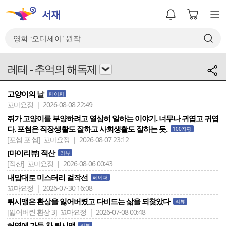
레테 - 추억의 해독제
고양이의 날
페이퍼
꼬마요정 | 2026-08-08 22:49
쥐가 고양이를 부양하려고 열심히 일하는 이야기. 너무나 귀엽고 귀엽
다. 포썸은 직장생활도 잘하고 사회생활도 잘하는 듯.
100자평
[포썸 포 썸]
꼬마요정 | 2026-08-07 23:12
[마이리뷰] 적산
리뷰
[적산]
꼬마요정 | 2026-08-06 00:43
내맘대로 미스터리 걸작선
페이퍼
꼬마요정 | 2026-07-30 16:08
뤼시앵은 환상을 잃어버렸고 다비드는 삶을 되찾았다
리뷰
[잃어버린 환상 3]
꼬마요정 | 2026-07-08 00:48
허영에 가득 찬 뤼시앵
리뷰