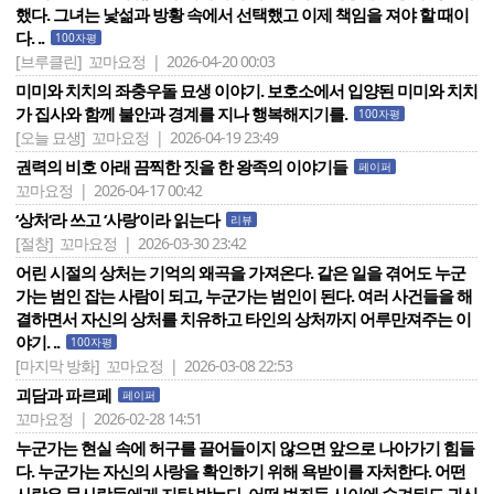
했다. 그녀는 낯섦과 방황 속에서 선택했고 이제 책임을 져야 할 때이
다. ..
100자평
[브루클린]
꼬마요정 | 2026-04-20 00:03
미미와 치치의 좌충우돌 묘생 이야기. 보호소에서 입양된 미미와 치치
가 집사와 함께 불안과 경계를 지나 행복해지기를.
100자평
[오늘 묘생]
꼬마요정 | 2026-04-19 23:49
권력의 비호 아래 끔찍한 짓을 한 왕족의 이야기들
페이퍼
꼬마요정 | 2026-04-17 00:42
‘상처‘라 쓰고 ‘사랑‘이라 읽는다
리뷰
[절창]
꼬마요정 | 2026-03-30 23:42
어린 시절의 상처는 기억의 왜곡을 가져온다. 같은 일을 겪어도 누군
가는 범인 잡는 사람이 되고, 누군가는 범인이 된다. 여러 사건들을 해
결하면서 자신의 상처를 치유하고 타인의 상처까지 어루만져주는 이
야기. ..
100자평
[마지막 방화]
꼬마요정 | 2026-03-08 22:53
괴담과 파르페
페이퍼
꼬마요정 | 2026-02-28 14:51
누군가는 현실 속에 허구를 끌어들이지 않으면 앞으로 나아가기 힘들
다. 누군가는 자신의 사랑을 확인하기 위해 욕받이를 자처한다. 어떤