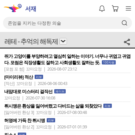
레테 - 추억의 해독제
쥐가 고양이를 부양하려고 열심히 일하는 이야기. 너무나 귀엽고 귀엽
다. 포썸은 직장생활도 잘하고 사회생활도 잘하는 듯.
100자평
[포썸 포 썸]
꼬마요정 | 2026-08-07 23:12
[마이리뷰] 적산
리뷰
[적산]
꼬마요정 | 2026-08-06 00:43
내맘대로 미스터리 걸작선
페이퍼
꼬마요정 | 2026-07-30 16:08
뤼시앵은 환상을 잃어버렸고 다비드는 삶을 되찾았다
리뷰
[잃어버린 환상 3]
꼬마요정 | 2026-07-08 00:48
허영에 가득 찬 뤼시앵
리뷰
[잃어버린 환상 2]
꼬마요정 | 2026-07-01 01:39
킵스 1
리뷰