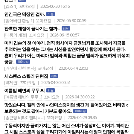
[킵스 1]
꼬마요정 | 2026-06-30 16:16
인간극은 막장인 걸까.
리뷰
[잃어버린 환상 1]
꼬마요정 | 2026-06-30 00:59
잔혹한 계절이 끝나기는 할까...
리뷰
[태풍의 계절]
꼬마요정 | 2026-06-15 00:57
미키 깁슨의 첫 이야기. 전직 형사이자 금융범죄를 조사해서 자금을
추적하는 일을 하는 그녀는 시신을 발견하면서 함정에 빠지게 된다.
흔히 우리가 아는 마피아 범죄와 최첨단 금융 범죄가 절묘하게 뒤섞여
궁금..
100자평
[거짓에 갇힌 여자]
꼬마요정 | 2026-06-14 23:03
서스펜스 스릴러 단편집
리뷰
[역제안]
꼬마요정 | 2026-04-30 00:51
여름밤 해변의 무무 씨
리뷰
[여름밤 해변의 무무 ..]
꼬마요정 | 2026-04-30 00:22
맛있습니다. 젤리 안에 샤인마스캣처럼 생긴 게 들어있어요. 비타민 c
보충되는 것도 같아서 기분도 좋아요.
100자평
[종근당 비타C 젤리 샤..]
꼬마요정 | 2026-04-29 09:35
수동적이지만 끌려가지는 않는 어린 소녀가 성장하는 이야기. 하지만
그 시절 스스로의 삶을 꾸려가기에 아일리시는 애정과 인정에 목말라