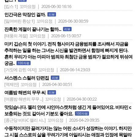
[킵스 1]
꼬마요정 | 2026-06-30 16:16
인간극은 막장인 걸까.
리뷰
[잃어버린 환상 1]
꼬마요정 | 2026-06-30 00:59
잔혹한 계절이 끝나기는 할까...
리뷰
[태풍의 계절]
꼬마요정 | 2026-06-15 00:57
미키 깁슨의 첫 이야기. 전직 형사이자 금융범죄를 조사해서 자금을
추적하는 일을 하는 그녀는 시신을 발견하면서 함정에 빠지게 된다.
흔히 우리가 아는 마피아 범죄와 최첨단 금융 범죄가 절묘하게 뒤섞여
궁금..
100자평
[거짓에 갇힌 여자]
꼬마요정 | 2026-06-14 23:03
서스펜스 스릴러 단편집
리뷰
[역제안]
꼬마요정 | 2026-04-30 00:51
여름밤 해변의 무무 씨
리뷰
[여름밤 해변의 무무 ..]
꼬마요정 | 2026-04-30 00:22
맛있습니다. 젤리 안에 샤인마스캣처럼 생긴 게 들어있어요. 비타민 c
보충되는 것도 같아서 기분도 좋아요.
100자평
[종근당 비타C 젤리 샤..]
꼬마요정 | 2026-04-29 09:35
수동적이지만 끌려가지는 않는 어린 소녀가 성장하는 이야기. 하지만
그 시절 스스로의 삶을 꾸려가기에 아일리시는 애정과 인정에 목말라