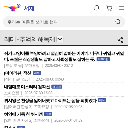
레테 - 추억의 해독제
쥐가 고양이를 부양하려고 열심히 일하는 이야기. 너무나 귀엽고 귀엽
다. 포썸은 직장생활도 잘하고 사회생활도 잘하는 듯.
100자평
[포썸 포 썸]
꼬마요정 | 2026-08-07 23:12
[마이리뷰] 적산
리뷰
[적산]
꼬마요정 | 2026-08-06 00:43
내맘대로 미스터리 걸작선
페이퍼
꼬마요정 | 2026-07-30 16:08
뤼시앵은 환상을 잃어버렸고 다비드는 삶을 되찾았다
리뷰
[잃어버린 환상 3]
꼬마요정 | 2026-07-08 00:48
허영에 가득 찬 뤼시앵
리뷰
[잃어버린 환상 2]
꼬마요정 | 2026-07-01 01:39
킵스 1
리뷰