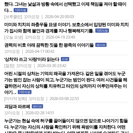
했다. 그녀는 낯섦과 방황 속에서 선택했고 이제 책임을 져야 할 때이
다. ..
100자평
[브루클린]
꼬마요정 | 2026-04-20 00:03
미미와 치치의 좌충우돌 묘생 이야기. 보호소에서 입양된 미미와 치치
가 집사와 함께 불안과 경계를 지나 행복해지기를.
100자평
[오늘 묘생]
꼬마요정 | 2026-04-19 23:49
권력의 비호 아래 끔찍한 짓을 한 왕족의 이야기들
페이퍼
꼬마요정 | 2026-04-17 00:42
‘상처‘라 쓰고 ‘사랑‘이라 읽는다
리뷰
[절창]
꼬마요정 | 2026-03-30 23:42
어린 시절의 상처는 기억의 왜곡을 가져온다. 같은 일을 겪어도 누군
가는 범인 잡는 사람이 되고, 누군가는 범인이 된다. 여러 사건들을 해
결하면서 자신의 상처를 치유하고 타인의 상처까지 어루만져주는 이
야기. ..
100자평
[마지막 방화]
꼬마요정 | 2026-03-08 22:53
괴담과 파르페
페이퍼
꼬마요정 | 2026-02-28 14:51
누군가는 현실 속에 허구를 끌어들이지 않으면 앞으로 나아가기 힘들
다. 누군가는 자신의 사랑을 확인하기 위해 욕받이를 자처한다. 어떤