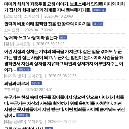
미미와 치치의 좌충우돌 묘생 이야기. 보호소에서 입양된 미미와 치치
가 집사와 함께 불안과 경계를 지나 행복해지기를.
100자평
[오늘 묘생]
꼬마요정 | 2026-04-19 23:49
권력의 비호 아래 끔찍한 짓을 한 왕족의 이야기들
페이퍼
꼬마요정 | 2026-04-17 00:42
‘상처‘라 쓰고 ‘사랑‘이라 읽는다
리뷰
[절창]
꼬마요정 | 2026-03-30 23:42
어린 시절의 상처는 기억의 왜곡을 가져온다. 같은 일을 겪어도 누군
가는 범인 잡는 사람이 되고, 누군가는 범인이 된다. 여러 사건들을 해
결하면서 자신의 상처를 치유하고 타인의 상처까지 어루만져주는 이
야기. ..
100자평
[마지막 방화]
꼬마요정 | 2026-03-08 22:53
괴담과 파르페
페이퍼
꼬마요정 | 2026-02-28 14:51
누군가는 현실 속에 허구를 끌어들이지 않으면 앞으로 나아가기 힘들
다. 누군가는 자신의 사랑을 확인하기 위해 욕받이를 자처한다. 어떤
사랑은 뭇사람들에게 지탄 받는다. 어떤 범죄들 사이에 숨겨둬도 귀신
같이 ..
100자평
[리듬 난바다]
꼬마요정 | 2026-02-26 22:56