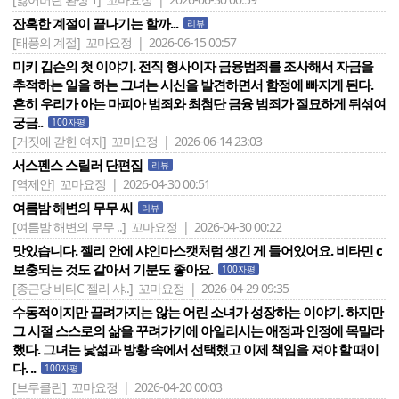
잔혹한 계절이 끝나기는 할까...
리뷰
[태풍의 계절]
꼬마요정 | 2026-06-15 00:57
미키 깁슨의 첫 이야기. 전직 형사이자 금융범죄를 조사해서 자금을
추적하는 일을 하는 그녀는 시신을 발견하면서 함정에 빠지게 된다.
흔히 우리가 아는 마피아 범죄와 최첨단 금융 범죄가 절묘하게 뒤섞여
궁금..
100자평
[거짓에 갇힌 여자]
꼬마요정 | 2026-06-14 23:03
서스펜스 스릴러 단편집
리뷰
[역제안]
꼬마요정 | 2026-04-30 00:51
여름밤 해변의 무무 씨
리뷰
[여름밤 해변의 무무 ..]
꼬마요정 | 2026-04-30 00:22
맛있습니다. 젤리 안에 샤인마스캣처럼 생긴 게 들어있어요. 비타민 c
보충되는 것도 같아서 기분도 좋아요.
100자평
[종근당 비타C 젤리 샤..]
꼬마요정 | 2026-04-29 09:35
수동적이지만 끌려가지는 않는 어린 소녀가 성장하는 이야기. 하지만
그 시절 스스로의 삶을 꾸려가기에 아일리시는 애정과 인정에 목말라
했다. 그녀는 낯섦과 방황 속에서 선택했고 이제 책임을 져야 할 때이
다. ..
100자평
[브루클린]
꼬마요정 | 2026-04-20 00:03