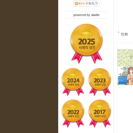
powered by
aladin
만화