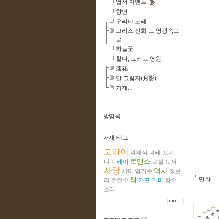
엽서 이벤트
향연
우리네 노래
그리스 신화-그 영광속으
로
하늘꽃
찰나, 그리고 영원
落花
달 그림자(月影)
과제...
방명록
서재 태그
고양이
곽재식
괴테
꼬미
로맨스
다미
레이
로설
모짜
사랑
역사
샤미
엄기준
정보
책
만화
라
주짓수
카프
커피
향수
호러