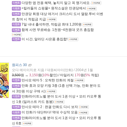
다양한 앱 전용 혜택, 놓치지 말고 꼭 챙기세요.
<킬러들의 쇼핑몰> 원작소설은 만권당에서
만권당 회원 대상 애거서 크리스티 도서 열람.투비 이벤
트 참여 시 적립금 지급
7일 내내 출석하면, 적립금 최대 1,200원
함께 사면 무료배송. 1천원~4천원대 굿즈 총집합
이 시간, 알라딘 사은품 총집합!
원피스 30
오다 에이이치로 지음 / 대원씨아이(만화) / 2004년 1월
3,500
원 →
3,150
원(
10%
할인) / 마일리지
170
원(
5%
적립)
만사모 테마 5 : 오싹한 만화의 계절
만화 효과 모양 키링 3종 (1종 선택 가능, 만화 분야 도
서 3만원 이상 구매 시)
만화/라이트노벨 분야 도서 1권 이상 + 모리 카오루 통
신 1호 (일러스트 카드 동봉)
만사모 테마 2 : 완결 만화도 다시 보자
이 만화가 대단하다! 역대 수상작 모음
만화/라이트노벨 분야 도서 1권 이상 + 모리 카오루 통
신 6호