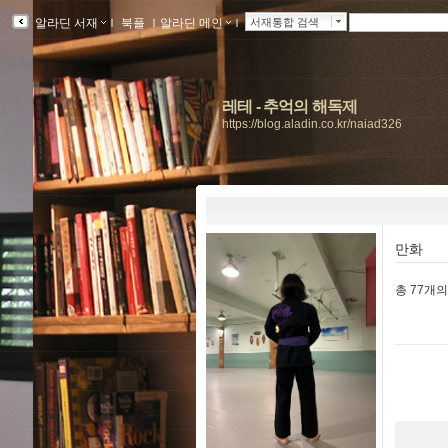
알라딘 서재
ｌ
북플
ｌ
알라딘 메인
ｌ
서재통합 검색
레테 - 추억의 해독제
https://blog.aladin.co.kr/naiad326
만화
총
77개
의