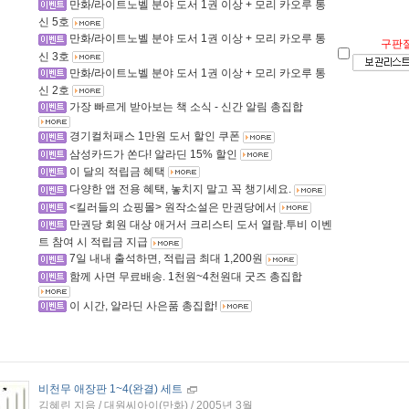
만화/라이트노벨 분야 도서 1권 이상 + 모리 카오루 통
신 5호
만화/라이트노벨 분야 도서 1권 이상 + 모리 카오루 통
구판
신 3호
만화/라이트노벨 분야 도서 1권 이상 + 모리 카오루 통
신 2호
가장 빠르게 받아보는 책 소식 - 신간 알림 총집합
경기컬처패스 1만원 도서 할인 쿠폰
삼성카드가 쏜다! 알라딘 15% 할인
이 달의 적립금 혜택
다양한 앱 전용 혜택, 놓치지 말고 꼭 챙기세요.
<킬러들의 쇼핑몰> 원작소설은 만권당에서
만권당 회원 대상 애거서 크리스티 도서 열람.투비 이벤
트 참여 시 적립금 지급
7일 내내 출석하면, 적립금 최대 1,200원
함께 사면 무료배송. 1천원~4천원대 굿즈 총집합
이 시간, 알라딘 사은품 총집합!
비천무 애장판 1~4(완결) 세트
김혜린 지음 / 대원씨아이(만화) / 2005년 3월