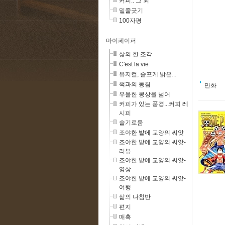
커피.. 그 외
밑줄긋기
100자평
마이페이퍼
삶의 한 조각
C'est la vie
뮤지컬, 슬프게 밝은...
책과의 동침
만화
우울한 몽상을 넘어
커피가 있는 풍경...커피 레
시피
슬기로움
조야한 밭에 교양의 씨앗
조야한 밭에 교양의 씨앗-
리뷰
조야한 밭에 교양의 씨앗-
영상
조야한 밭에 교양의 씨앗-
여행
삶의 나침반
편지
매혹