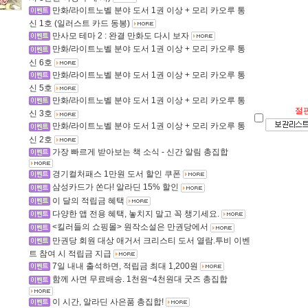
만화/라이트노벨 분야 도서 1권 이상 + 모리 카오루 통
신 1호 (일러스트 카드 동봉)
만사모 테마 2 : 완결 만화도 다시 보자
만화/라이트노벨 분야 도서 1권 이상 + 모리 카오루 통
신 6호
만화/라이트노벨 분야 도서 1권 이상 + 모리 카오루 통
신 5호
만화/라이트노벨 분야 도서 1권 이상 + 모리 카오루 통
절
신 3호
만화/라이트노벨 분야 도서 1권 이상 + 모리 카오루 통
신 2호
가장 빠르게 받아보는 책 소식 - 신간 알림 총집합
경기컬처패스 1만원 도서 할인 쿠폰
삼성카드가 쏜다! 알라딘 15% 할인
이 달의 적립금 혜택
다양한 앱 전용 혜택, 놓치지 말고 꼭 챙기세요.
<킬러들의 쇼핑몰> 원작소설은 만권당에서
만권당 회원 대상 애거서 크리스티 도서 열람.투비 이벤
트 참여 시 적립금 지급
7일 내내 출석하면, 적립금 최대 1,200원
함께 사면 무료배송. 1천원~4천원대 굿즈 총집합
이 시간, 알라딘 사은품 총집합!