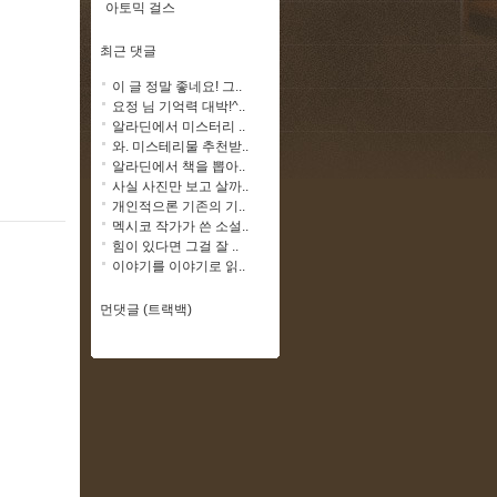
아토믹 걸스
최근 댓글
이 글 정말 좋네요! 그..
요정 님 기억력 대박!^..
알라딘에서 미스터리 ..
와. 미스테리물 추천받..
알라딘에서 책을 뽑아..
사실 사진만 보고 살까..
개인적으론 기존의 기..
멕시코 작가가 쓴 소설..
힘이 있다면 그걸 잘 ..
이야기를 이야기로 읽..
먼댓글 (트랙백)