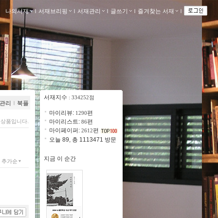
나의서재
ｌ
서재브리핑
ｌ
서재관리
ｌ
글쓰기
ｌ
즐겨찾는 서재
ｌ
서재지수
: 334252점
관리
ｌ
북플
마이리뷰:
편
1290
 상품입니다.
마이리스트:
편
86
마이페이퍼:
편
2612
오늘 89, 총 1113471 방문
지금 이 순간
추가순