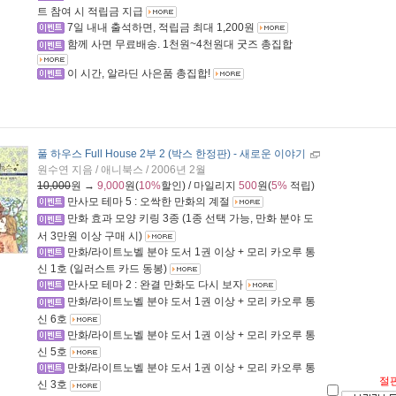
트 참여 시 적립금 지급
7일 내내 출석하면, 적립금 최대 1,200원
함께 사면 무료배송. 1천원~4천원대 굿즈 총집합
이 시간, 알라딘 사은품 총집합!
풀 하우스 Full House 2부 2 (박스 한정판)
- 새로운 이야기
원수연 지음 / 애니북스 / 2006년 2월
10,000
원 →
9,000
원(
10%
할인) / 마일리지
500
원(
5%
적립)
만사모 테마 5 : 오싹한 만화의 계절
만화 효과 모양 키링 3종 (1종 선택 가능, 만화 분야 도
서 3만원 이상 구매 시)
만화/라이트노벨 분야 도서 1권 이상 + 모리 카오루 통
신 1호 (일러스트 카드 동봉)
만사모 테마 2 : 완결 만화도 다시 보자
만화/라이트노벨 분야 도서 1권 이상 + 모리 카오루 통
신 6호
만화/라이트노벨 분야 도서 1권 이상 + 모리 카오루 통
신 5호
만화/라이트노벨 분야 도서 1권 이상 + 모리 카오루 통
절
신 3호