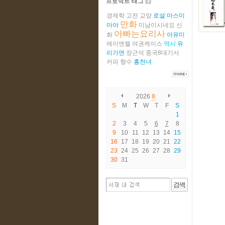
프로덕트 태그
경제학
고전
교양
로설
마스미
만화
마야
미남이시네요
신
아빠는요리사
화
아유미
에이엔젤
여권케이스
역사
유
리가면
장근석
중국8대기서
커피
향수
홍천녀
2026
8
S
M
T
W
T
F
S
1
2
3
4
5
6
7
8
9
10
11
12
13
14
15
16
17
18
19
20
21
22
23
24
25
26
27
28
29
30
31