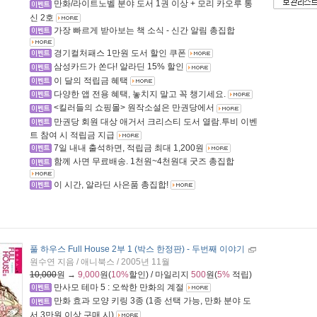
만화/라이트노벨 분야 도서 1권 이상 + 모리 카오루 통
신 2호
가장 빠르게 받아보는 책 소식 - 신간 알림 총집합
경기컬처패스 1만원 도서 할인 쿠폰
삼성카드가 쏜다! 알라딘 15% 할인
이 달의 적립금 혜택
다양한 앱 전용 혜택, 놓치지 말고 꼭 챙기세요.
<킬러들의 쇼핑몰> 원작소설은 만권당에서
만권당 회원 대상 애거서 크리스티 도서 열람.투비 이벤
트 참여 시 적립금 지급
7일 내내 출석하면, 적립금 최대 1,200원
함께 사면 무료배송. 1천원~4천원대 굿즈 총집합
이 시간, 알라딘 사은품 총집합!
풀 하우스 Full House 2부 1 (박스 한정판)
- 두번째 이야기
원수연 지음 / 애니북스 / 2005년 11월
10,000
원 →
9,000
원(
10%
할인) / 마일리지
500
원(
5%
적립)
만사모 테마 5 : 오싹한 만화의 계절
만화 효과 모양 키링 3종 (1종 선택 가능, 만화 분야 도
서 3만원 이상 구매 시)