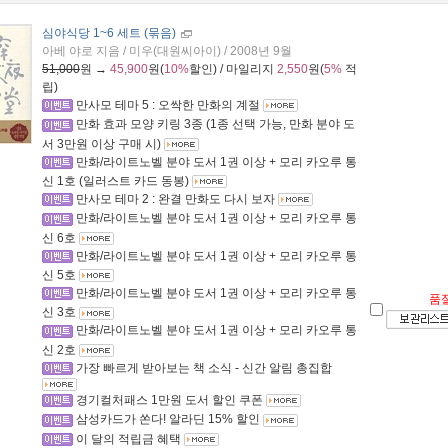
심야식당 1~6 세트 (묶음)
아베 야로 지음 / 미우(대원씨아이) / 2008년 9월
51,000
원 →
45,900
원(
10%
할인) / 마일리지
2,550
원(
5%
적
립)
만사모 테마 5 : 오싹한 만화의 계절
만화 효과 모양 키링 3종 (1종 선택 가능, 만화 분야 도
서 3만원 이상 구매 시)
만화/라이트노벨 분야 도서 1권 이상 + 모리 카오루 통
신 1호 (일러스트 카드 동봉)
만사모 테마 2 : 완결 만화도 다시 보자
만화/라이트노벨 분야 도서 1권 이상 + 모리 카오루 통
신 6호
만화/라이트노벨 분야 도서 1권 이상 + 모리 카오루 통
신 5호
만화/라이트노벨 분야 도서 1권 이상 + 모리 카오루 통
품
신 3호
만화/라이트노벨 분야 도서 1권 이상 + 모리 카오루 통
신 2호
가장 빠르게 받아보는 책 소식 - 신간 알림 총집합
경기컬처패스 1만원 도서 할인 쿠폰
삼성카드가 쏜다! 알라딘 15% 할인
이 달의 적립금 혜택