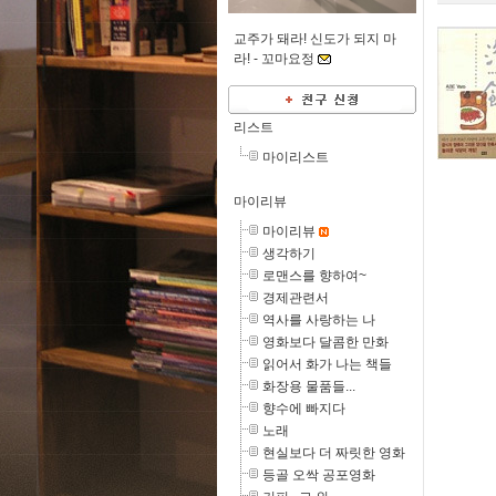
교주가 돼라! 신도가 되지 마
라! -
꼬마요정
리스트
마이리스트
마이리뷰
마이리뷰
생각하기
로맨스를 향하여~
경제관련서
역사를 사랑하는 나
영화보다 달콤한 만화
읽어서 화가 나는 책들
화장용 물품들...
향수에 빠지다
노래
현실보다 더 짜릿한 영화
등골 오싹 공포영화