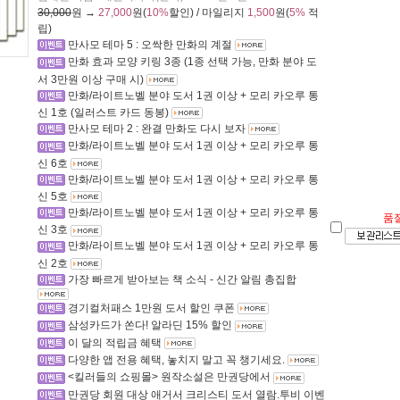
30,000
원 →
27,000
원(
10%
할인) / 마일리지
1,500
원(
5%
적
립)
만사모 테마 5 : 오싹한 만화의 계절
만화 효과 모양 키링 3종 (1종 선택 가능, 만화 분야 도
서 3만원 이상 구매 시)
만화/라이트노벨 분야 도서 1권 이상 + 모리 카오루 통
신 1호 (일러스트 카드 동봉)
만사모 테마 2 : 완결 만화도 다시 보자
만화/라이트노벨 분야 도서 1권 이상 + 모리 카오루 통
신 6호
만화/라이트노벨 분야 도서 1권 이상 + 모리 카오루 통
신 5호
만화/라이트노벨 분야 도서 1권 이상 + 모리 카오루 통
품
신 3호
만화/라이트노벨 분야 도서 1권 이상 + 모리 카오루 통
신 2호
가장 빠르게 받아보는 책 소식 - 신간 알림 총집합
경기컬처패스 1만원 도서 할인 쿠폰
삼성카드가 쏜다! 알라딘 15% 할인
이 달의 적립금 혜택
다양한 앱 전용 혜택, 놓치지 말고 꼭 챙기세요.
<킬러들의 쇼핑몰> 원작소설은 만권당에서
만권당 회원 대상 애거서 크리스티 도서 열람.투비 이벤