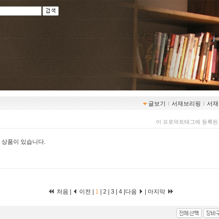
글보기
ｌ
서재브리핑
ｌ
서재
이 프로덕트태그에 등록된
 상품이 있습니다.
처음 |
이전 |
1
|
2
|
3
|
4
|
다음
|
마지막