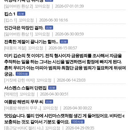
[잃어버린 환상 2]
꼬마요정 | 2026-07-01 01:39
킵스 1
리뷰
[킵스 1]
꼬마요정 | 2026-06-30 16:16
인간극은 막장인 걸까.
리뷰
[잃어버린 환상 1]
꼬마요정 | 2026-06-30 00:59
잔혹한 계절이 끝나기는 할까...
리뷰
[태풍의 계절]
꼬마요정 | 2026-06-15 00:57
미키 깁슨의 첫 이야기. 전직 형사이자 금융범죄를 조사해서 자금을
추적하는 일을 하는 그녀는 시신을 발견하면서 함정에 빠지게 된다.
흔히 우리가 아는 마피아 범죄와 최첨단 금융 범죄가 절묘하게 뒤섞여
궁금..
100자평
[거짓에 갇힌 여자]
꼬마요정 | 2026-06-14 23:03
서스펜스 스릴러 단편집
리뷰
[역제안]
꼬마요정 | 2026-04-30 00:51
여름밤 해변의 무무 씨
리뷰
[여름밤 해변의 무무 ..]
꼬마요정 | 2026-04-30 00:22
맛있습니다. 젤리 안에 샤인마스캣처럼 생긴 게 들어있어요. 비타민 c
보충되는 것도 같아서 기분도 좋아요.
100자평
[종근당 비타C 젤리 샤..]
꼬마요정 | 2026-04-29 09:35