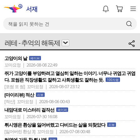
레테 - 추억의 해독제
고양이의 날
페이퍼
꼬마요정 | 2026-08-08 22:49
쥐가 고양이를 부양하려고 열심히 일하는 이야기. 너무나 귀엽고 귀엽
다. 포썸은 직장생활도 잘하고 사회생활도 잘하는 듯.
100자평
[포썸 포 썸]
꼬마요정 | 2026-08-07 23:12
[마이리뷰] 적산
리뷰
[적산]
꼬마요정 | 2026-08-06 00:43
내맘대로 미스터리 걸작선
페이퍼
꼬마요정 | 2026-07-30 16:08
뤼시앵은 환상을 잃어버렸고 다비드는 삶을 되찾았다
리뷰
[잃어버린 환상 3]
꼬마요정 | 2026-07-08 00:48
허영에 가득 찬 뤼시앵
리뷰