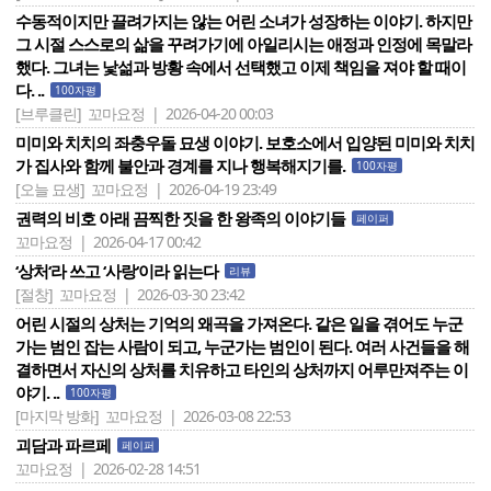
수동적이지만 끌려가지는 않는 어린 소녀가 성장하는 이야기. 하지만
그 시절 스스로의 삶을 꾸려가기에 아일리시는 애정과 인정에 목말라
했다. 그녀는 낯섦과 방황 속에서 선택했고 이제 책임을 져야 할 때이
다. ..
100자평
[브루클린]
꼬마요정 | 2026-04-20 00:03
미미와 치치의 좌충우돌 묘생 이야기. 보호소에서 입양된 미미와 치치
가 집사와 함께 불안과 경계를 지나 행복해지기를.
100자평
[오늘 묘생]
꼬마요정 | 2026-04-19 23:49
권력의 비호 아래 끔찍한 짓을 한 왕족의 이야기들
페이퍼
꼬마요정 | 2026-04-17 00:42
‘상처‘라 쓰고 ‘사랑‘이라 읽는다
리뷰
[절창]
꼬마요정 | 2026-03-30 23:42
어린 시절의 상처는 기억의 왜곡을 가져온다. 같은 일을 겪어도 누군
가는 범인 잡는 사람이 되고, 누군가는 범인이 된다. 여러 사건들을 해
결하면서 자신의 상처를 치유하고 타인의 상처까지 어루만져주는 이
야기. ..
100자평
[마지막 방화]
꼬마요정 | 2026-03-08 22:53
괴담과 파르페
페이퍼
꼬마요정 | 2026-02-28 14:51