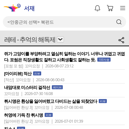
레테 - 추억의 해독제
쥐가 고양이를 부양하려고 열심히 일하는 이야기. 너무나 귀엽고 귀엽
다. 포썸은 직장생활도 잘하고 사회생활도 잘하는 듯.
100자평
[포썸 포 썸]
꼬마요정 | 2026-08-07 23:12
[마이리뷰] 적산
리뷰
[적산]
꼬마요정 | 2026-08-06 00:43
내맘대로 미스터리 걸작선
페이퍼
꼬마요정 | 2026-07-30 16:08
뤼시앵은 환상을 잃어버렸고 다비드는 삶을 되찾았다
리뷰
[잃어버린 환상 3]
꼬마요정 | 2026-07-08 00:48
허영에 가득 찬 뤼시앵
리뷰
[잃어버린 환상 2]
꼬마요정 | 2026-07-01 01:39
킵스 1
리뷰