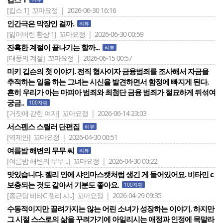
[킵스 1]
꼬마요정 | 2026-06-30 16:16
인간극은 막장인 걸까.
리뷰
[잃어버린 환상 1]
꼬마요정 | 2026-06-30 00:59
잔혹한 계절이 끝나기는 할까...
리뷰
[태풍의 계절]
꼬마요정 | 2026-06-15 00:57
미키 깁슨의 첫 이야기. 전직 형사이자 금융범죄를 조사해서 자금을
추적하는 일을 하는 그녀는 시신을 발견하면서 함정에 빠지게 된다.
흔히 우리가 아는 마피아 범죄와 최첨단 금융 범죄가 절묘하게 뒤섞여
궁금..
100자평
[거짓에 갇힌 여자]
꼬마요정 | 2026-06-14 23:03
서스펜스 스릴러 단편집
리뷰
[역제안]
꼬마요정 | 2026-04-30 00:51
여름밤 해변의 무무 씨
리뷰
[여름밤 해변의 무무 ..]
꼬마요정 | 2026-04-30 00:22
맛있습니다. 젤리 안에 샤인마스캣처럼 생긴 게 들어있어요. 비타민 c
보충되는 것도 같아서 기분도 좋아요.
100자평
[종근당 비타C 젤리 샤..]
꼬마요정 | 2026-04-29 09:35
수동적이지만 끌려가지는 않는 어린 소녀가 성장하는 이야기. 하지만
그 시절 스스로의 삶을 꾸려가기에 아일리시는 애정과 인정에 목말라