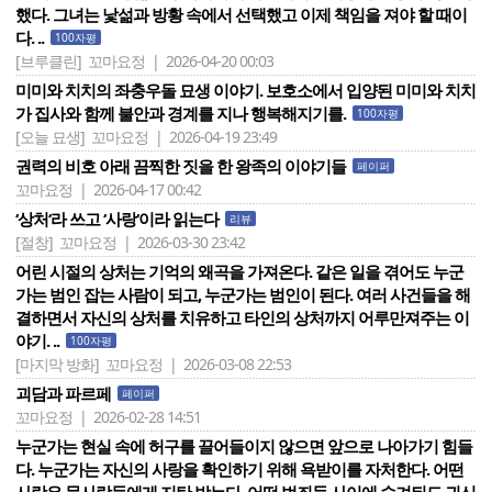
했다. 그녀는 낯섦과 방황 속에서 선택했고 이제 책임을 져야 할 때이
다. ..
100자평
[브루클린]
꼬마요정 | 2026-04-20 00:03
미미와 치치의 좌충우돌 묘생 이야기. 보호소에서 입양된 미미와 치치
가 집사와 함께 불안과 경계를 지나 행복해지기를.
100자평
[오늘 묘생]
꼬마요정 | 2026-04-19 23:49
권력의 비호 아래 끔찍한 짓을 한 왕족의 이야기들
페이퍼
꼬마요정 | 2026-04-17 00:42
‘상처‘라 쓰고 ‘사랑‘이라 읽는다
리뷰
[절창]
꼬마요정 | 2026-03-30 23:42
어린 시절의 상처는 기억의 왜곡을 가져온다. 같은 일을 겪어도 누군
가는 범인 잡는 사람이 되고, 누군가는 범인이 된다. 여러 사건들을 해
결하면서 자신의 상처를 치유하고 타인의 상처까지 어루만져주는 이
야기. ..
100자평
[마지막 방화]
꼬마요정 | 2026-03-08 22:53
괴담과 파르페
페이퍼
꼬마요정 | 2026-02-28 14:51
누군가는 현실 속에 허구를 끌어들이지 않으면 앞으로 나아가기 힘들
다. 누군가는 자신의 사랑을 확인하기 위해 욕받이를 자처한다. 어떤