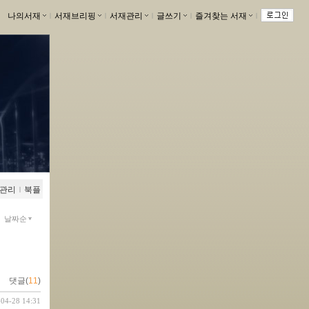
나의서재
ｌ
서재브리핑
ｌ
서재관리
ｌ
글쓰기
ｌ
즐겨찾는 서재
ｌ
관리
ｌ
북플
날짜순
댓글(
11
)
-04-28 14:31