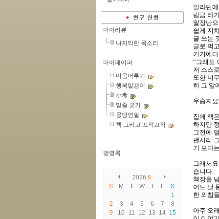
알라딘에 
립금 타기
말장난으
마이리뷰
쉽게 지
글 쓰는
나지막한 목소리
글로 먹고
거기에다가
“그래도 
마이페이퍼
저 스스로
마음어루기
또한 너무
히 그 앞
행복알갱이
小考
우습지요
밑줄 긋기
몽당연필
집에 책
하지만 정
책 그리고 끄적끄적
그전에 덜
괜시리 그
기 보다는
방명록
그래서요,
습니다.
2026
8
책장을 
S
M
T
W
T
F
S
어느 날 
한 외침
1
2
3
4
5
6
7
8
아주 오래오
9
10
11
12
13
14
15
이 이야