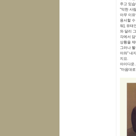
주고 있습
"악한 사
아무 이유
용서할 수
워], 유
와 달리 
각에서 담
상황을 제
그러나 헬
아와" 내
지요.
아이다운.
"마음대로 