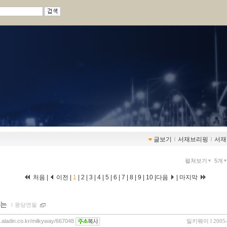
글보기
ｌ
서재브리핑
ｌ
서재
펼쳐보기
5개
처음 |
이전 |
1
|
2
|
3
|
4
|
5
|
6
|
7
|
8
|
9
|
10
|
다음
|
마지막
때는
ｌ
몽당연필
og.aladin.co.kr/milkyway/667048
밀키웨이
l 2005