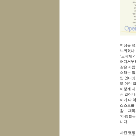
책장을 덮
느껴졌나 
"도데체 
어디서부터
같은 사람
소라는 말
만 인터넷
또 이런 
이렇게 대
서 일어나
이게 다 
스스로를 
참.....
"아침별은
니다.
사진 몇장 