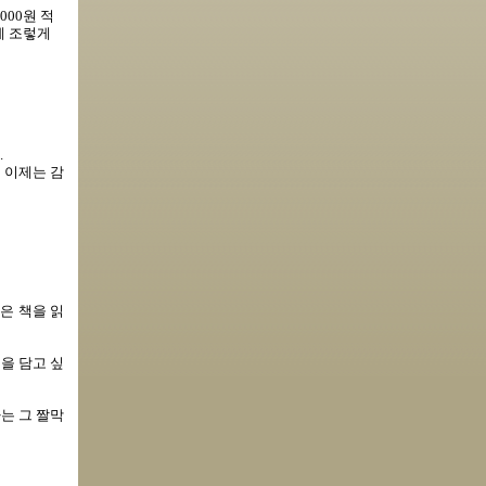
000원 적
게 조렇게
.
 이제는 감
은 책을 읽
을 담고 싶
하는 그 짤막