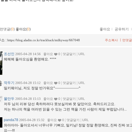
먼댓글(
0
)
좋아요(
0
)
좋아요
ｌ
공유하기
소 :
ㅣ
https://blog.aladin.co.kr/trackback/milkyway/667048
주소복사
먼댓글
조선인
|
|
2005-04-28 14:56
좋아요
0
댓글달기
URL
헤헤헤 돌아오심을 환영해요. *^^*
깍두기
|
|
2005-04-28 15:12
좋아요
0
댓글달기
URL
밀키웨이님, 저도 정말 반가워요^--------------------^
물만두
|
|
2005-04-28 15:13
좋아요
0
댓글달기
URL
저두 님의 리뷰 당선 축하하려다 못보실까봐 못 달았어요. 축하드리고요.
저는 하나의 책을 여러번 읽을 수 있는 그런 책을 가진 사람이 제일 부럽답니다...
panda78
|
|
2005-04-28 15:32
좋아요
0
댓글달기
URL
와아아아- 돌아오셔서 너무너무 기뻐요, 밀키님! 정말 정말 환영해요, 진짜 진짜 보
요----!!!