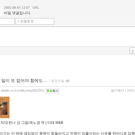
2005-09-01 12:07
URL
비밀 댓글입니다.
 일이 또 없어야 함에도....
ｌ
몽당연필
og.aladin.co.kr/milkyway/602351
밀키웨이
l 2005
저/요한나 강 그림/곽노경 역 | 미래 M&B
아가는 이 땅에 끊임없이 폭력이 휘둘러지고 전쟁이 되풀이되는 이유를 한마디로 압