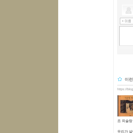
이런
https://bl
죠 외슬랑 
우리가 살