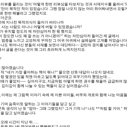
리뷰를 올리는 것이 '어떻게 한번 리뷰상을 타보자'는 것과
서재지수를 올려서 '5
'만이 목적인 적이 있었습니다.
그땐 정말 나오지 않는 머리 쥐어짜내면서 요렇
로 한번 해볼라고 그랬었지요.
치더군요.
 것에 지나친 목적의식이 들어가 버리니까
 사는 사람도 아니니 어떻게 버틸 수 있었겠습니까?
 유치할 정도의 제 자만심마저 한 몫 했지요.
이 정도면 나도 꽤 잘 쓰는 거 아니겠어?” 하는 자만심마저 들어간 제 글에서
 염증을 느끼고 교묘하게 꾸며진 그 어귀 어귀에서 설레설레 고개를 저었습니다
나도 뛰어나신 분들의 서재를 보면서 대단하다~~ 감탄의 경지를 넘어서다 보니
에서 글을 쓴다는 것이 왜 그리 초라하게 느껴지던지요.
?
은 많아졌습니다.
작 “네가 가장 좋아하는 책이 뭐니?” 물으면 선뜻 대답이 나오지 않네요.
렁 몇권만 있을 적엔 마르고 닳도록 읽어대고 외우기까지 했었는데.....
때가 좋았지~~~ 싶어지구요, 지금처럼 어떻게 하면 권수를 채울까 급급하여 많
 깊이깊이 함께 나눌 수 있는 책들이 갖고 싶어졌습니다.
 이제는 제 그림책 이야기 속에 제 이쁜 아이들, 바무와 게로와 함께 나눈 마음들
넘기며 숨죽이듯 말하는 그 이야기들을 담고 싶고
문득 생각이 난 듯 “엄마~ 그때 그랬었지? 그거 기억 나? 나도 **처럼 할 거야.” 
들을 담고 싶어졌습니다.
래 시간이 지난 뒤.......
기들을 하나씩 열어보면서 행복해지고 싶어요.