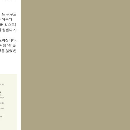
어느 누구도
은 아름다
러 리스트]
녀 헬렌의 시
느껴집니다.
럼 "꼭 돌
명을 잃었겠