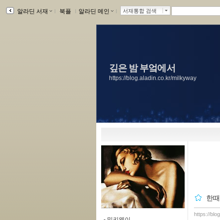
알라딘 서재
ｌ
북플
ｌ
알라딘 메인
ｌ
서재통합 검색
깊은 밤 부엌에서
https://blog.aladin.co.kr/milkyway
한
https://bl
-
밀키웨이