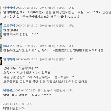
아영엄마
|
|
2005-04-28 15:59
좋아요
0
댓글달기
URL
밀키웨이님, 제가 그 리뷰보면서 뽑힐 걸 예상했다면 믿어주실라우? ^^ 제가 당선
보는 눈은 있다우~(안타깝게도 쓰는 재주가 없다는..ㅠㅠ;;)
로드무비
|
|
2005-04-28 19:10
좋아요
0
댓글달기
URL
반갑습니다.
멋진 의식의 전환입니다.^^
마태우스
|
|
2005-04-29 11:20
좋아요
0
댓글달기
URL
잘 돌아오셨어요 밀키웨이님. 무려 ......석달만인데, 한 일년만으로 느껴지네요....
밀키웨이
|
|
2005-04-29 17:27
좋아요
0
댓글달기
URL
^______________^
근데 겨우 3개월이었나요?
흐음~~ 생각보다 짧은 시간이었군요.
저는 정말 굉장히 오래오래 잠수했다고 생각했는데....^^
모두들 정말 고맙구요, 좋은 인연 정말 오래오래 간직하고 싶어요
반딧불,,
|
|
2005-04-30 22:33
좋아요
0
댓글달기
URL
엉엉...정말 정말 뵙고 싶었다구욧!!!!!!
2005-06-03 01:20
URL
비밀 댓글입니다.