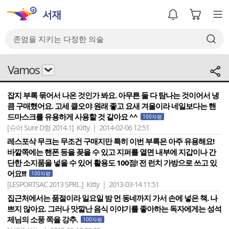
Vamos
잡지 부록 묶어서 나온 것인가 봐요. 아무튼 둘 다 탐나는 것이어서 냉
큼 구매했어요. 고세 클오야 원래 좋고 요새 겨울이라 네일보다는 핸
드마스크를 유용하게 사용할 것 같아요 ^^
100자평
[슈어 Sure D형 2014.1]
Kitty | 2014-02-06 12:51
레스포삭 무크는 무조건 구매지만 특히 이번 부록은 아주 유용해요!
바깥쪽에는 핸폰 등을 꽂을 수 있고 지퍼를 열면 내부에 지갑이나 간
단한 소지품을 넣을 수 있어 활용도 100점! 전 런치 가방으로 쓰고 있
어요!!!
100자평
[LESPORTSAC 2013 SPRI..]
Kitty | 2013-03-14 11:51
집근처에서는 품절이라 일요일 밤 먼 동네까지 가서 손에 넣은 책. 나
쁘지 않아요. 그러나 맛깔난 음식 이야기를 좋아하는 독자에게는 성석
제님의 소풍 쪽을 강추.
100자평