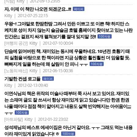
[식탐]
Kitty | 2012-09-13 23:05
자, 이제 이 책만 나오면 되겠군요...!!!
페이퍼
Kitty | 2012-07-25 22:15
우왕~! 그야말로 한땀한땀 그려서 만든 이쁘고 또 이쁜 책! 하지만 스
케치로 성이 차지 않는지 슬금슬금 호텔 홈페이지 찾아보고 있는 나란
인간은;;; 겉표지 싸개 펼쳐보기를 절대 잊지말 것!!
100자평
[여행의 공간]
Kitty | 2012-07-10 00:04
단숨에 읽어버린 책. 재미있는 동시에 우울하네요. 10년전 호황기 때
의 실험을 바탕으로 한 책이라면 지금 상황은 훨씬훨씬 더 암울할 듯.
뼈빠지게 일을 하는데 왜 살림이 안 피니 ㅜㅜ
100자평
[노동의 배신]
Kitty | 2012-06-15 00:36
기발한 컨셉 로고들
페이퍼
Kitty | 2012-02-13 09:40
이연식님의 책은 위작의 미술사 때부터 쭉 사서 보고 있어요. 재미있
는 소재며 글도 잘 쓰셔서 항상 재미있게 읽고 있습니다만 한권 한권
나올 때마다 점점 책이 얇아지고 내용도 살짝 빈약해지는 아쉬움이;;;;
ㅜㅜ
100자평
[아트파탈]
Kitty | 2012-01-22 23:02
성석제님의 베스트 에세이집은 아닌거 같아요. ㅜㅜ 그래도 먹는 내용
이라 재미있게 읽었습니다! ㅎ
100자평