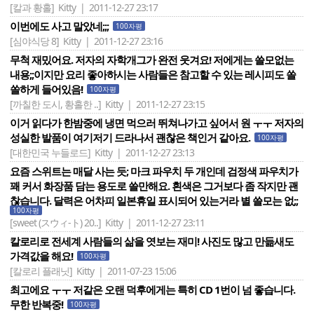
[칼과 황홀]
Kitty | 2011-12-27 23:17
이번에도 사고 말았네;;;
100자평
[심야식당 8]
Kitty | 2011-12-27 23:16
무척 재밌어요. 저자의 자학개그가 완전 웃겨요! 저에게는 쓸모없는
내용;;이지만 요리 좋아하시는 사람들은 참고할 수 있는 레시피도 쏠
쏠하게 들어있음!
100자평
[까칠한 도시, 황홀한 ..]
Kitty | 2011-12-27 23:15
이거 읽다가 한밤중에 냉면 먹으러 뛰쳐나가고 싶어서 원 ㅜㅜ 저자의
성실한 발품이 여기저기 드라나서 괜찮은 책인거 같아요.
100자평
[대한민국 누들로드]
Kitty | 2011-12-27 23:13
요즘 스위트는 매달 사는 듯; 마크 파우치 두 개인데 검정색 파우치가
꽤 커서 화장품 담는 용도로 쓸만해요. 흰색은 그거보다 좀 작지만 괜
찮습니다. 달력은 어차피 일본휴일 표시되어 있는거라 별 쓸모는 없;;
100자평
[sweet (スウィ-ト) 20..]
Kitty | 2011-12-27 23:11
칼로리로 전세계 사람들의 삶을 엿보는 재미! 사진도 많고 만듦새도
가격값을 해요!
100자평
[칼로리 플래닛]
Kitty | 2011-07-23 15:06
최고에요 ㅜㅜ 저같은 오랜 덕후에게는 특히 CD 1번이 넘 좋습니다.
무한 반복중!
100자평