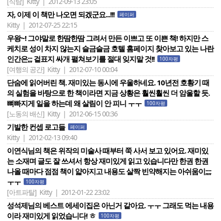
[식탐]
Kitty | 2012-09-13 23:05
자, 이제 이 책만 나오면 되겠군요...!!!
페이퍼
Kitty | 2012-07-25 22:15
우왕~! 그야말로 한땀한땀 그려서 만든 이쁘고 또 이쁜 책! 하지만 스
케치로 성이 차지 않는지 슬금슬금 호텔 홈페이지 찾아보고 있는 나란
인간은;;; 겉표지 싸개 펼쳐보기를 절대 잊지말 것!!
100자평
[여행의 공간]
Kitty | 2012-07-10 00:04
단숨에 읽어버린 책. 재미있는 동시에 우울하네요. 10년전 호황기 때
의 실험을 바탕으로 한 책이라면 지금 상황은 훨씬훨씬 더 암울할 듯.
뼈빠지게 일을 하는데 왜 살림이 안 피니 ㅜㅜ
100자평
[노동의 배신]
Kitty | 2012-06-15 00:36
기발한 컨셉 로고들
페이퍼
Kitty | 2012-02-13 09:40
이연식님의 책은 위작의 미술사 때부터 쭉 사서 보고 있어요. 재미있
는 소재며 글도 잘 쓰셔서 항상 재미있게 읽고 있습니다만 한권 한권
나올 때마다 점점 책이 얇아지고 내용도 살짝 빈약해지는 아쉬움이;;;;
ㅜㅜ
100자평
[아트파탈]
Kitty | 2012-01-22 23:02
성석제님의 베스트 에세이집은 아닌거 같아요. ㅜㅜ 그래도 먹는 내용
이라 재미있게 읽었습니다! ㅎ
100자평