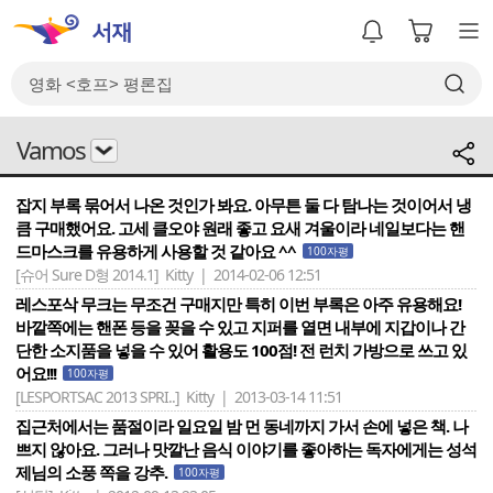
Vamos
잡지 부록 묶어서 나온 것인가 봐요. 아무튼 둘 다 탐나는 것이어서 냉
큼 구매했어요. 고세 클오야 원래 좋고 요새 겨울이라 네일보다는 핸
드마스크를 유용하게 사용할 것 같아요 ^^
100자평
[슈어 Sure D형 2014.1]
Kitty | 2014-02-06 12:51
레스포삭 무크는 무조건 구매지만 특히 이번 부록은 아주 유용해요!
바깥쪽에는 핸폰 등을 꽂을 수 있고 지퍼를 열면 내부에 지갑이나 간
단한 소지품을 넣을 수 있어 활용도 100점! 전 런치 가방으로 쓰고 있
어요!!!
100자평
[LESPORTSAC 2013 SPRI..]
Kitty | 2013-03-14 11:51
집근처에서는 품절이라 일요일 밤 먼 동네까지 가서 손에 넣은 책. 나
쁘지 않아요. 그러나 맛깔난 음식 이야기를 좋아하는 독자에게는 성석
제님의 소풍 쪽을 강추.
100자평