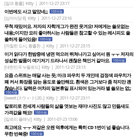
[칼과 황홀]
Kitty | 2011-12-27 23:17
이번에도 사고 말았네;;;
100자평
[심야식당 8]
Kitty | 2011-12-27 23:16
무척 재밌어요. 저자의 자학개그가 완전 웃겨요! 저에게는 쓸모없는
내용;;이지만 요리 좋아하시는 사람들은 참고할 수 있는 레시피도 쏠
쏠하게 들어있음!
100자평
[까칠한 도시, 황홀한 ..]
Kitty | 2011-12-27 23:15
이거 읽다가 한밤중에 냉면 먹으러 뛰쳐나가고 싶어서 원 ㅜㅜ 저자의
성실한 발품이 여기저기 드라나서 괜찮은 책인거 같아요.
100자평
[대한민국 누들로드]
Kitty | 2011-12-27 23:13
요즘 스위트는 매달 사는 듯; 마크 파우치 두 개인데 검정색 파우치가
꽤 커서 화장품 담는 용도로 쓸만해요. 흰색은 그거보다 좀 작지만 괜
찮습니다. 달력은 어차피 일본휴일 표시되어 있는거라 별 쓸모는 없;;
100자평
[sweet (スウィ-ト) 20..]
Kitty | 2011-12-27 23:11
칼로리로 전세계 사람들의 삶을 엿보는 재미! 사진도 많고 만듦새도
가격값을 해요!
100자평
[칼로리 플래닛]
Kitty | 2011-07-23 15:06
최고에요 ㅜㅜ 저같은 오랜 덕후에게는 특히 CD 1번이 넘 좋습니다.
무한 반복중!
100자평