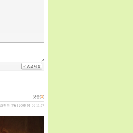
댓글(
3
)
즈행복
(
) l 2008-01-06 11:57