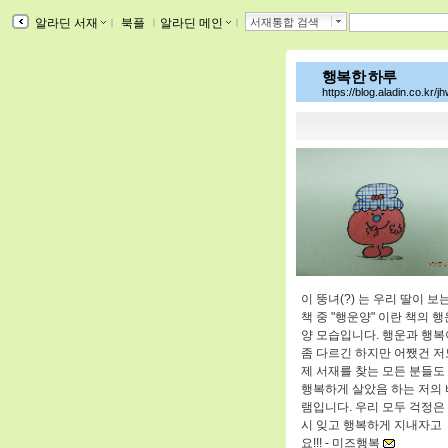
알라딘 서재
ｌ
북플
ｌ
알라딘 메인
ｌ
서재통합 검색
행복한 하루
https://blog.aladin.co.kr/jh
이 뚱녀(?) 는 우리 딸이 보
책 중 "행운양" 이란 책의 행
양 모습입니다. 행운과 행복
좀 다르긴 하지만 어쨌건 저
제 서재를 찾는 모든 분들도
행복하게 살았음 하는 저의 
램입니다. 우리 모두 걱정은
시 잊고 행복하게 지내자고
요!!! -
미즈행복