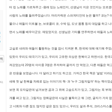
터 킹 노래를 가르쳐주고 -원래 있는 노래인지, 선생님이 지은 것인지는 모르겠
사람의 노래를 들려주었습니다. 머리카락은 스파게티인데 눈은 뭘까? 코는?
물으니 애들이 미트볼 눈, 브로콜리 코, 수박 입, 도넛 몸통 등의 대답을 하고 
면서 노래를 배우더군요. 재밌었지요. 선생님은 기타를 연주하면서 애들과 노래
5
2
9
교실로 내려와 애들이 활동하는 것을 잠시 지켜본 후, 한국에 대해 얘기해 주
있듯이 우리도 태극기가 있고, 우리의 고유한 의상은 한복이고 하면서요. 한국
져갔었는데 20명의 아이중 3명은 주저하며 끝까지 안 먹었고, 다른 애들은 먹
은 반응을 보였습니다. 더 달라고 하기도 하고요. 가져간 한국 책은 '설빔' 이라
새해 첫 날 한복을 차례로 입는 이야기의 책- 과 '누구 그림자일까' 하는 책이었
다.
보면 꼭 모자같은데 넘겨보면 곰과 그 위에 고슴도치가 있고, 그림자는 꼭 부
개를 펴고 있고, 그림자는 장화같은데 사실은 불독이고 뭐 그런, 글자가 거의 
고 너희와 다른 점도 많지만 같은 점도 있으니, 우리도 설과 추석, 크리스마스