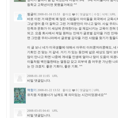
영어가 딸려서 좀 겁 먹었는데 다행히 3세 ~ 5세 아이들이라 넘어
등학교 고학년이면 못했을거예요 ^^
뒹굴이
|
|
|
|
2008-01-16 15:53
좋아요
0
댓글달기
수정
삭제
URL
바로 이런 거 때문에 꽤 많은 사람들이 아이들을 외국에서 교육시
그냥 영어 좀 더 잘하고 그런 거 때문만이 아니고 말야. 사실 우
민족과 문화가 이 세상에 존재한다는 걸 체감시키는 교육이 전혀 안
되고. 요즘 회사에서 제일 원하는 인재가 글로벌 감각을 가진 인재
면 그만큼 우리나라에서 글로벌 감각을 가진 사람을 찾기가 힘들다
이 글 보니 네가 미국생활에 대해서 아무리 이러쿵저러쿵해도, 네
기회인 건 맞는 거 같네. 거기 가 있는 동안에 넓은 세상도 많이 
많이 만나고 하면 나중에 걔네들 인생에 얼마나 많이 도움이 되겠
이들처럼 백인들한테는 열등감 갖고 피부색 좀 어두운 가난한 나
는 안 크겠지. 좋은 기회다, 좋은 기회. ^^
2008-01-18 11:05
URL
비밀 댓글입니다.
책향기
|
|
2008-01-22 13:52
좋아요
0
댓글달기
URL
유치원 자원봉사가 님께도 꽤 의미있는 시간이었겠네요^^
2008-03-05 04:41
URL
비밀 댓글입니다.