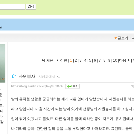
wj
글보기
ｌ
처음 |
이전 |
1
|
2
|
3
|
4
|
5
|
6
|
7
|
8
|
9
|
10
|
다음
|
자원봉사
ｌ
시카고에서
https://blog.aladin.co.kr/jhwj/1828743
미
는
운
딸의 유치원 생활을 궁금해하는 제게 다른 엄마가 말했습니다. 자원봉사를 해보
이
도,
라고 말입니다. 마침 시간이 되는 날이 있기에 선생님께 자원봉사를 하고 싶다고,
 다
바
일이 뭐가 있겠냐고 물었죠. 다른 엄마들 말에 의하면 종이 자르기 -유치원에
 잠
나 기타의 종이- 간단한 정리 등을 보통 부탁한다고 하더라고요. 그런데... 글