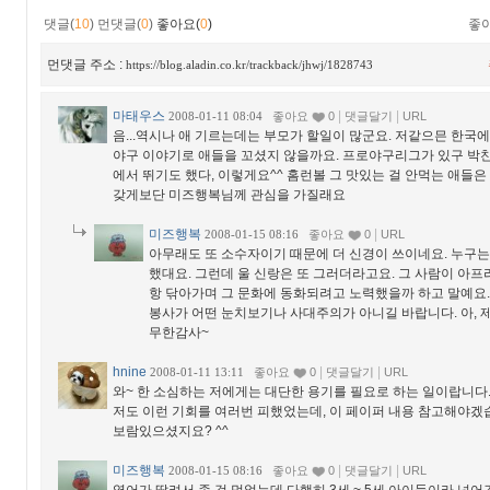
댓글(
10
)
먼댓글(
0
)
좋아요(
0
)
좋
먼댓글 주소 :
https://blog.aladin.co.kr/trackback/jhwj/1828743
마태우스
|
|
2008-01-11 08:04
좋아요
0
댓글달기
URL
음...역시나 애 기르는데는 부모가 할일이 많군요. 저같으믄 한국
야구 이야기로 애들을 꼬셨지 않을까요. 프로야구리그가 있구 박
에서 뛰기도 했다, 이렇게요^^ 홈런볼 그 맛있는 걸 안먹는 애들은 
갖게보단 미즈행복님께 관심을 가질래요
미즈행복
|
2008-01-15 08:16
좋아요
0
URL
아무래도 또 소수자이기 때문에 더 신경이 쓰이네요. 누구
했대요. 그런데 울 신랑은 또 그러더라고요. 그 사람이 아
항 닦아가며 그 문화에 동화되려고 노력했을까 하고 말예요.
봉사가 어떤 눈치보기나 사대주의가 아니길 바랍니다. 아, 
무한감사~
hnine
|
|
2008-01-11 13:11
좋아요
0
댓글달기
URL
와~ 한 소심하는 저에게는 대단한 용기를 필요로 하는 일이랍니다
저도 이런 기회를 여러번 피했었는데, 이 페이퍼 내용 참고해야겠
보람있으셨지요? ^^
미즈행복
|
|
2008-01-15 08:16
좋아요
0
댓글달기
URL