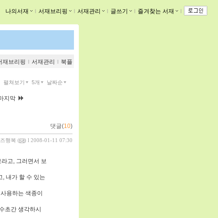
나의서재
ｌ
서재브리핑
ｌ
서재관리
ｌ
글쓰기
ｌ
즐겨찾는 서재
ｌ
서재브리핑
ｌ
서재관리
ｌ
북플
펼쳐보기
5개
날짜순
마지막
댓글(
10
)
즈행복
(
) l 2008-01-11 07:30
라고, 그러면서 보
 내가 할 수 있는
서 사용하는 색종이
쎄 수초간 생각하시