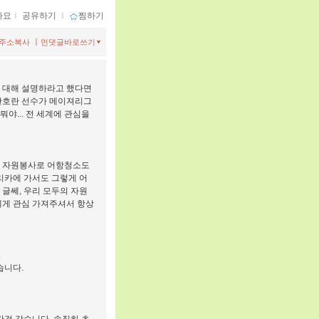
아요
ｌ
공유하기
ｌ
찜하기
ㅣ
주소복사
먼댓글바로쓰기
에 대해 설명하라고 했다면
찬호란 선수가 메이져리그
뭐야... 전 세계에 관심을
는 자원봉사로 어항청소도
프리카에 가서도 그렇게 어
 글쎄, 우리 모두의 자원
제게 관심 가져주셔서 항상
.
습니다.