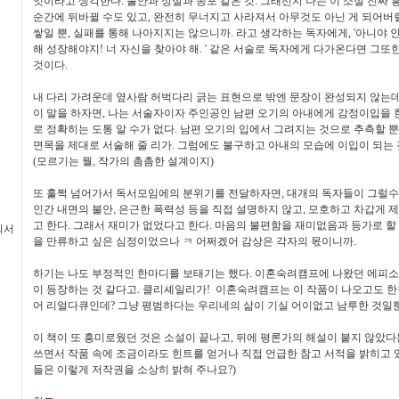
엇이라고 생각한다. 불안과 상실과 공포 같은 것. 그래선지
나는 이 소설 진짜 
순간에 뒤바뀔 수도 있고,
완전히 무너지고 사라져서 아무것도 아닌 게 되어버릴
쌓일 뿐
,
실패를 통해 나아지지는 않으니까
. 라고 생각하는 독자에게, '아니야 
해 성장해야지! 너 자신을 찾아야 해. ' 같은 서술로 독자에게 다가온다면 그또
것이다.
내 다리 가려운데 옆사람 허벅다리 긁는 표현으로 밖엔 문장이 완성되지 않는
이 말을 하자면, 나는 서술자이자 주인공인 남편 오기의 아내에게 감정이입을 한
로 정확히는 도통 알 수가 없다. 남편 오기의 입에서 그려지는 것으로 추측할 뿐
면목을 제대로 서술해 줄 리가. 그럼에도 불구하고 아내의 모습에 이입이 되는 
(모르기는 뭘, 작가의 촘촘한 설계이지)
또 훌쩍 넘어가서 독서모임에의 분위기를 전달하자면, 대개의 독자들이 그럴
인간 내면의 불안, 은근한 폭력성 등을 직접 설명하지 않고, 모호하고 차갑게 
고 한다. 그래서 재미가 없었다고 한다. 마음의 불편함을 재미없음과 등가로 할
외서
을 만류하고 싶은 심정이었으나 ㅋ 어쩌겠어 감상은 각자의 몫이니까.
하기는 나도 부정적인 한마디를 보태기는 했다. 이혼숙려캠프에 나왔던 에피
이 등장하는 것 같다고. 클리셰일리가! 이혼숙려캠프는 이 작품이 나오고도 한
어 리얼다큐인데? 그냥 평범하다는 우리네의 삶이 기실 어이없고 남루한 것일뿐
이 책이 또 흥미로웠던 것은 소설이 끝나고, 뒤에 평론가의 해설이 붙지 않았다
쓰면서 작품 속에 조금이라도 힌트를 얻거나 직접 언급한 참고 서적을 밝히고 있
들은 이렇게 저작권을 소상히 밝혀 주나요?)