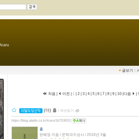
/icaru
글보기
ｌ
처음 |
이전 |
1
|
2
|
3
|
4
|
5
|
6
|
7
|
8
|
9
|
10
|
다음
|
(더) 홀
ｌ
픽션읽기
https://blog.aladin.co.kr/icaru/16753833
홀
편혜영 지음 / 문학과지성사 / 2016년 3월