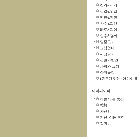
청각&시각
갓길&샛길
평전&자전
산수&갑산
따로&같이
실용&경제
밑줄긋기
그냥엄마
세상읽기
생활의발견
과학과 그외
아이들것
(퀴즈가 있는) 어린이 
마이페이퍼
하늘서 본 풍경
雜雜
사진방
지난, 이동 흔적
잡기방