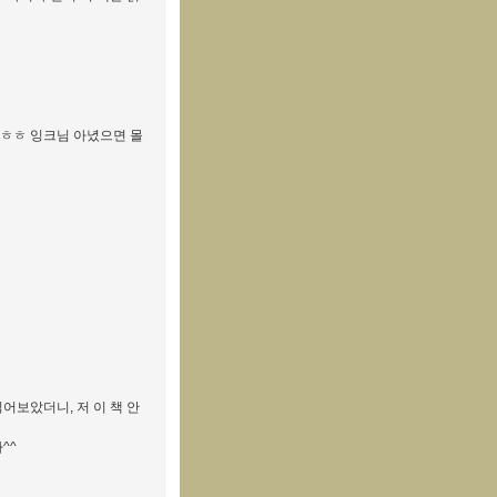
 ㅎㅎ 잉크님 아녔으면 몰
어보았더니, 저 이 책 안
^^