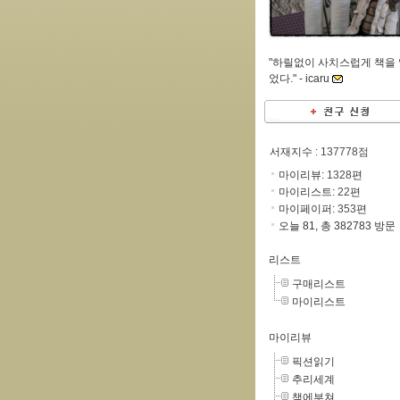
"하릴없이 사치스럽게 책을
었다." -
icaru
서재지수
: 137778점
마이리뷰:
1328
편
마이리스트:
22
편
마이페이퍼:
353
편
오늘 81, 총 382783 방문
리스트
구매리스트
마이리스트
마이리뷰
픽션읽기
추리세계
책에부쳐