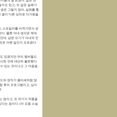
흥미롭게 잘 읽혔다.
삶은 한
수도 있고, 또 삶은
실패가
인생은 그렇지 않아, 실패를 통
한 결이 다른 상처로 다가왔을
데, 스포일러를 비껴가면서 굳
다. 물론 아내 생각은 제대
인데, 남편 오기가 아내의 진
것은 어쩐 일인지 모르겠다.
수도 있겠지만 우리 멤버들도
제시한 것에 대단히 불편했다
 수 있는 것이냐고 그 마음씀
소드와 장치가 클리셰처럼 많
참 후의 프로그램이고, 심지
.
는 점이고, 또 작가가 작품을
다는 점이다. (아 요즘 소설