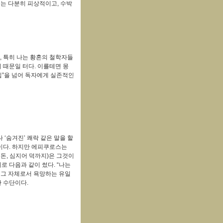
게는 다분히 피상적이고, 수박
, 특히 나는
황혼의 철학자들
 때문일 터다. 이를테면 몽
팁”을 넘어 독자에게 실존적인
나
‘
숨겨진
’
쾌락 같은 말을 할
이다
.
하지만 에피쿠로스는
 돈
,
심지어 덕까지
)
은 그것이
로 다음과 같이 썼다
. “
나는
 그 자체로서 욕망하는 유일
한 수단이다
.