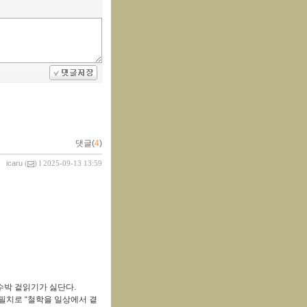
댓글(
4
)
icaru
(
) l 2025-09-13 13:59
수박 겉읽기가 싫단다.
필치로 “철학을 일상에서 곁