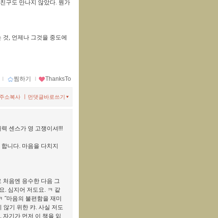
친구도 만나지 않았다
.
뭔가
 것
,
언제나 그것을 중도에
ｌ
찜하기
ｌ
ThanksTo
ㅣ
주소복사
먼댓글바로쓰기
해력 센스가 영 고쟁이셔!!!
 합니다. 마음을 다치지
로 처음엔 응수한 다음 그
요. 심지어 저도요. ㅋ 같
ㅋ ˝마음의 불편함을 재미
 않기 위한 캬. 사실 저도
 자기가 먼저 이 책을 읽