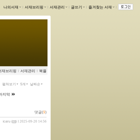
나의서재
ｌ
서재브리핑
ｌ
서재관리
ｌ
글쓰기
ｌ
즐겨찾는 서재
ｌ
서재브리핑
ｌ
서재관리
ｌ
북플
펼쳐보기
5개
날짜순
마지막
댓글(
9
)
icaru
(
) l 2025-09-20 14:56