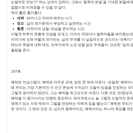
눈질하듯 맛보기” 하는 성격이 강하다. 그래서 ‘철학의 본질’을 기대한 분들에
겉핥기로 비쳐졌을 수 있을 것 같다.
책의 틀은 흥미롭다.
새벽
: 태어나고 자라며 배우는 시기
정오
: 삶의 한가운데서 부딪히고 실천하는 시간
황혼
: 마무리와 성찰, 떠남을 준비하는 시간
이렇게 하루의 흐름에 인생을 포개고, 각각의 국면마다 철학자들을 배치했는데
이야기에 오래 머물게 되더라는, 삶의 무게를 더 실질적으로 건드리는 대목이기
테뉴의 죽음에 대한 태도, 보부아르의 노년 성찰 같은 주제들이, 단순한 “삶의 
울림을 준다.
197
쪽
쾌락은 의심스럽다
.
쾌락은 어두운 곳에
,
닫힌 문 뒤에 머문다
. ‘
은밀한
’
쾌락이
때 우리는 가장 기본적인 이 인간 본능에 수치심이 깃들어 있음을 인정하는 것
그렇게 생각하지 않았다
.
그는 쾌락을 최고선으로 여겼다
.
다른 모든 것
(
명성과
쾌락을 더 증가시키는 만큼만 중요하다
.
에피쿠로스는 늘 그렇듯 도발적인 문체
명예가 있는 자와 헛되이 그들을 찬양하는 자에게 침을 뱉는다
.”
쾌락은 우리가
한 것이다
.
그 밖의 모든 것
,
심지어 철학까지도
,
쾌락이라는 하나의 목표를 위