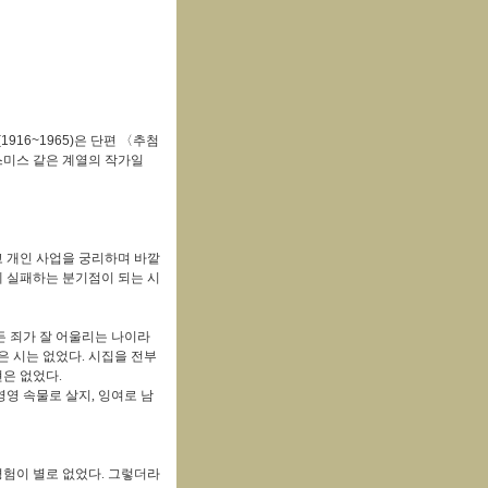
(1916~1965)
은
단편 〈추첨
하이스미스 같은 계열의 작가일
 개인 사업을 궁리하며 바깥
 실패하는 분기점이 되는 시
 죄가 잘 어울리는 나이라
은 시는 없었다
.
시집을 전부
현은 없었다
.
영영 속물로 살지
,
잉여로 남
경험이 별로 없었다
.
그렇더라