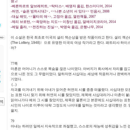
참고
-베른하르트 알브레히트, <탁터스>. 배명자 옮김, 한스미디어, 2014
-허연, <슬픈 빙하시대2> , <<나쁜 소년이 서 있다>> 민음사, 2008
-대실 해밋, <<몰타의 매>>, 고정아 옮김, 열린책들, 2007
-제리 브로턴, <<욕망하는 지도>> 이창신 옮김, 알에이치코리아, 2014
연
-에밀 졸라, <<전진하는 진실>>, 박명숙 옮김, 은행나무, 2014
이 소설은 한국 최초로 미국의 셜리 잭슨상을 받은 작품이라고 한다. 셜리 잭슨
(The Lottery, 1948)〉으로 유명한 미국의 여성 작가라고 한다. 패트리샤 
까?
77
쪽
마흔은 어머니가 스스로 목숨을 끊은 나이였다
.
아버지가 회사에서 자리를 잡고
5
으로 나돈 것도 그 무렵이었다
.
말하자면 사십대는 세상에 적응하거나 완벽하게
2
기였다
.
9
(...)
자괴를 이겨내기 위해 아내가 읽어준 허연의 시를 종종 떠올렸다
.
사십대란 모든
는 표현 다시 찾기 위해 허연의 시를 찾았지만
,
제목에 사십대라거나 마흔이 붙
읽어나가다 예의 그 시를 찾았지만
,
제목은 물론이고 본문에도 사십대라는 표
시인의 나이로 미루어 대략 그정도의 나이대를 말하는 것이라고 생각했던 것
.
을지
.
79
아내는 하려던 일에서 지속적으로 좌절했고
,
스스로의 재능에 성취감을 느낀 