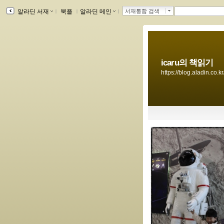
알라딘 서재
ｌ
북플
ｌ
알라딘 메인
ｌ
서재통합 검색
icaru의 책읽기
https://blog.aladin.co.kr