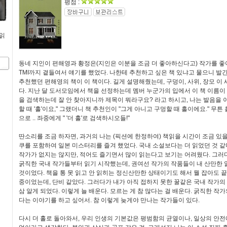
평점 :
 읽
동네 지인이 편해영과 황정은(지인은 이분을 조금 더 좋아하신다고) 작가를 좋
TMI까지 곁들여서 얘기를 했었다. 나한테 추천하고 싶은 책 있냐고 물으니 발간
추천했던 편해영의 책이 이 책이다. 길게 설명해줬는데, 구덩이, 사위, 장모 이
다. 지난 달 도서모임에서 책을 선정하는데 멤버 누군가의 입에서 이 책 이름이
을 검색하는데 잘 안 찾아지니까 제목이 뭐라구요? 라고 하시고, 나는 발음을 이야
할 때 '홀'이요," 그랬더니 책 추천인이 "그게 아니고 구멍할 때 홀이에요." 무튼
으로 .. 좌중에게 " '더 홀'로 검색하시오들!"
딴소리를 조금 하자면, 과거의 나는 (픽션에 한정하여) 책읽을 시간이 조금 있을
쿠를 포함하여 일본 미스터리를 즐겨 했었다. 국내 소설보다는 더 읽었던 것 같
작가가 없지는 않지만, 적어도 즐기면서 많이 읽는다고 보기는 어려웠다. 그
굵직한 국내 작가들부터 읽기 시작했는데, 권여선 작가의 작품들이 내 산만한 
것이었다. 책을 통 못 읽고 안 읽히는 정신산만한 상태이기도 해서 뭘 잡아도 
중이었는데, 단비 같았다. 그러다가 내가 아직 접하지 못한 꿀같은 국내 작가의
삼 알게 되었다. 이렇게 늘 배운다. 모르는 게 참 많다는 걸 배운다. 굵직한 작
다는 이야기를 하고 싶어서. 참 이렇게 늦게야 만나는 작가들이 있다.
다시 더 홀로 돌아와서,
우리 인생의 기본값은 평범함의 균열이나, 일상의 안전