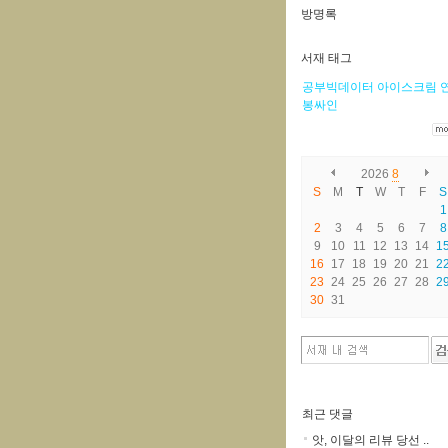
방명록
서재 태그
공부빅데이터
아이스크림
봉싸인
2026
8
S
M
T
W
T
F
S
1
2
3
4
5
6
7
8
9
10
11
12
13
14
1
16
17
18
19
20
21
2
23
24
25
26
27
28
2
30
31
최근 댓글
앗, 이달의 리뷰 당선 ..