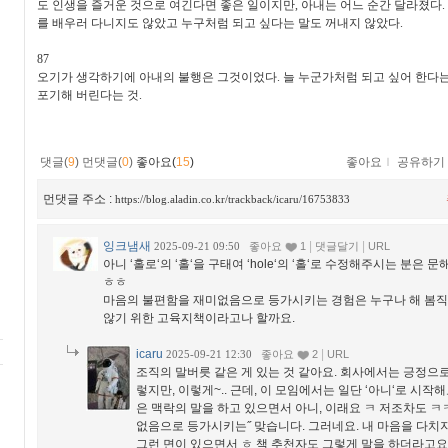
도 인생을 즐거운 것으로 여긴다면 좋은 일이지만
,
아내는 어느 순간 달라졌다
.
를 배우러 다니지도 않았고 누구처럼 되고 싶다는 말도 꺼내지 않았다
.
87
오기가 생각하기에 아내의 불행은 그것이었다
.
늘 누군가처럼 되고 싶어 한다는
포기해 버린다는 것
.
댓글(
9
)
먼댓글(
0
)
좋아요(
15
)
좋아요
ｌ
공유하기
먼댓글 주소 :
https://blog.aladin.co.kr/trackback/icaru/16753833
잉크냄새
|
|
2025-09-21 09:50
좋아요
1
댓글달기
URL
아니 ‘홀로‘의 ‘홀‘을 구태여 ‘hole‘의 ‘홀‘로 수정해주시는 분은 문
ㅎㅎ
마음의 불편함을 재미없음으로 등가시키는 경험은 누구나 해 봄직
않기 위한 고육지책이라고나 할까요.
icaru
|
2025-09-21 12:30
좋아요
2
URL
조직의 말버릇 같은 게 있는 것 같아요. 회사에서는 긍정으
렇지만, 이렇게~.. 근데, 이 모임에서는 일단 ‘아니‘로 시작해
은 맥락의 말을 하고 있으면서 아니, 이래요 ㅋ 저조차도 ㅋ
없음으로 등가시키는˝ 맞습니다. 그러네요. 내 마음을 다치지
그런 면이 있으면서 ㅎ 책 추천자도 그렇게 말을 하더라고요.