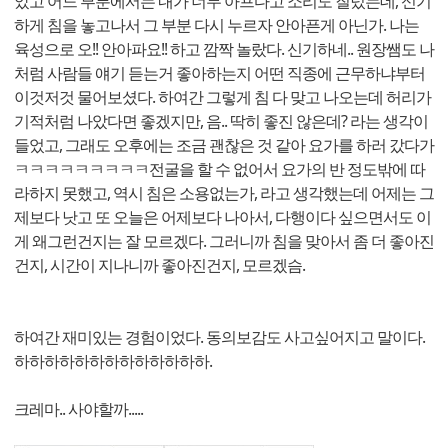
았고 어느 부분에서는 내가 너무 아프다고 소리도 질렀는데, 신기
하게 침을 놓고나서 그 부분 다시 누르자 안아픈게 아닌가. 나는
육성으로 오!! 안아파요!! 하고 깜짝 놀랐다. 신기하네.. 원장쌤도 나
처럼 사람들 얘기 듣는거 좋아하는지 어떤 직종에 근무하냐부터
이것저것 물어보셨다. 하여간 그렇게 침 다 맞고 나오는데 허리가
기적처럼 나았다면 좋겠지만, 음.. 딱히 좋진 않은데? 라는 생각이
들었고, 그래도 오후에는 조금 괜찮은 것 같아 요가를 하러 갔다가
ㅋㅋㅋㅋㅋㅋㅋㅋㅋ전굴을 할 수 없어서 요가의 반 정도밖에 따
라하지 못했고, 역시 침은 소용없는가, 라고 생각했는데 어제는 그
제보다 낫고 또 오늘은 어제보다 나아서, 다행이다 싶으면서도 이
게 왜그런건지는 잘 모르겠다. 그러니까 침을 맞아서 좀 더 좋아진
건지, 시간이 지나니까 좋아진건지, 모르겠슴.
하여간 재미있는 경험이었다. 동의보감도 사고싶어지고 말이다.
하하하하하하하하하하하하하.
크레마.. 사야할까.....