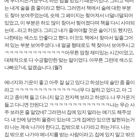
에 무너지는거였구나, 하는 답을 얻었기 때문이었다. 그리고 닥터
는 내게 술을 좀 줄이라고 했다. 그러면서 책에서 술에 대한 부분
도 찾아 보여주었는데, 숫제 그 페이지는 찢어져서 너덜너덜되어
있었고, 이 부분은 하도 많이 찾아서 찢어졌다며 책을 다시 사야되
는데 .. 라고 하셨다. 그리고 내가 줄여야할 것은 술이기도 했지만,
나한테는 섹스도 안좋다고 했다. 이것도 책에서 찾아서 밑줄그어
져 있는 부분 보여주셨다. 내 얼굴 형태로도 책 찾아서 보여주시고
ㅋㅋㅋㅋㅋㅋㅋㅋㅋㅋㅋㅋㅋ아무튼 엄청 재미있는 시간이었고,
대체적으로 다 수긍할만한 맞는 말이었다. 아무튼 그런데 섹스도
나빠요? 네, 알겠습니다. (뭘?)
에너지와 기운이 좋고 아주 잘 살고 있다고 하셨는데 술만 좀 줄이
라고 ㅋㅋㅋㅋㅋㅋㅋㅋㅋㅋㅋㅋㅋ너무 다 잘하고 있다고. 아 그
리고 종이책 들고 다니지 말고 전자책 보라고 하셨다. 나 무거운거
들고 다니면 안된다고 ㅋㅋㅋㅋㅋㅋㅋㅋㅋㅋㅋㅋㅋ나는 무슨 사
주 보러온 줄 알았네? 그러면서 집에 있지 말라는 얘기도 해주셨
다. 내 안에 당연히 울증이 있는데 그게 집에만 있으면 발현되는거
라 나는 계속 나가야 한다고, 집밖으로 나가라고 하는거다. 나는
집 밖으로 나가야 에너지를 받는 사람이라고. 집에 있지 말고 밖으