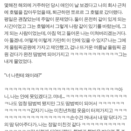
몇해전 해외에 거주하던 당시 애인이 날 보겠다고 나의 회사 근처
에 호텔을 잡아두었을 때, 퇴근하면 쪼르르 그 호텔로 갔더랬다.
평일은 괜찮았는데 주말이 문제였다. 둘이 온전히 같이 있게 되는
시간이었고 그는 호텔에서 그렇게 나랑 같이 있기를 바랐는데, 그
게 되는 사람이었는데, 아침 먹고 들어온 나는 미쳐버리겠는거다.
아 돌겠네. 어떻게 이렇게 가만히 이 안에 있을 수 있지? 나는 그에
게 올림픽공원에 가자고 제안했고, 겁나 뜨거운 여름날 올림픽 공
원 걷다가 완전 땀범벅 되어가지고 ㅋㅋㅋㅋㅋㅋㅋㅋㅋㅋㅋ그는
내게 물었었다.
"너 나한테 왜이래?"
ㅋㅋㅋㅋㅋㅋㅋㅋㅋㅋㅋㅋㅋㅋㅋㅋㅋㅋㅋㅋㅋㅋㅋㅋㅋㅋ아
니, 나는 안에 못있겠다고. 먀네... ㅋㅋㅋㅋㅋㅋㅋㅋㅋㅋㅋㅋㅋㅋ
ㅋ나도 엄청 땀범벅 됐지만 그도 땀범벅이 되어서 ㅋㅋㅋㅋㅋㅋ
ㅋㅋㅋㅋㅋㅋ갑자기 나는 미친년처럼 웃음이 터져가지고 ㅋㅋㅋ
ㅋㅋㅋㅋㅋㅋㅋㅋㅋㅋㅋㅋㅋㅋㅋ손수건 꺼내서 내 땀 닦다가 그
의 땀 닦아주다가, 나는 정말 미친것 같다 ㅋㅋㅋㅋㅋㅋㅋㅋㅋㅋ