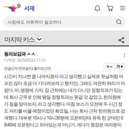
마지막 키스
동의보감과 ㅅㅅ
메뉴
다락방 2025/05/22 11:12
24
0
26
댓글 (
)
먼댓글 (
)
좋아요 (
)
시간이 지나면 좀 나아지겠지 라고 생각했고 실제로 첫날처럼 아
프진 않아 조금 더 기다려보려고 했지만, 그래도 여전히 허리가 아
팠다. 아, 병원에 가자. 집 근처에는 내가 다니던 정형외과가 있는
데 회사 근무로 인해 평일 정형외과는 못갈 것 같았고, 한의원에
가 침을 맞아보자, 라고 생각했다. 마침 보스가 오전에 두 시간 정
도 자리를 비울 예정이었던 화요일, 나는 회사 근처 한의원으로 검
색했다. 대부분 10시나 10시30분에 오픈하던데 유독 한 군데만 0
8:40에 오픈한다고 되어있는게 아닌가. 게다가 원장은 여자분이