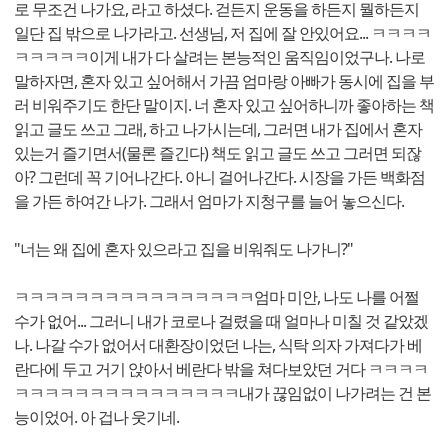
로 무조건 나가요, 라고 하셨다. 걷든지 운동을 하든지 뭘하든지
일단 집 밖으로 나가라고. 선생님, 저 집에 잘 안있어요... ㅋㅋㅋㅋ
ㅋㅋㅋㅋㅋ이게 내가 다 살려는 본능적인 움직임이었구나. 나로
말하자면, 혼자 있고 싶어해서 가끔 엄마랑 아빠가 동시에 집을 부
러 비워주기도 한단 말이지. 너 혼자 있고 싶어하니까 좋아하는 책
읽고 글도 쓰고 그래, 하고 나가시는데, 그러면 내가 집에서 혼자
있는거 즐기면서(물론 즐긴다) 책도 읽고 글도 쓰고 그러면 되잖
아? 그런데 꼭 기어나간다. 아니 걸어나간다. 시장을 가든 백화점
을 가든 하여간 나가. 그래서 엄마가 지청구를 늘어 놓으신다.
"너는 왜 집에 혼자 있으라고 집을 비워줘도 나가니?"
ㅋㅋㅋㅋㅋㅋㅋㅋㅋㅋㅋㅋㅋㅋㅋㅋ엄마 미안, 나도 나를 어쩔
수가 없어... 그러니 내가 코로나 걸렸을 때 얼마나 미칠 것 같았겠
나. 나갈 수가 없어서 대환장이었던 나는, 식탁 의자 가져다가 베
란다에 두고 거기 앉아서 베란다 밖을 쳐다보았던 거다 ㅋㅋㅋㅋ
ㅋㅋㅋㅋㅋㅋㅋㅋㅋㅋㅋㅋㅋㅋㅋ내가 끊임없이 나가려는 건 본
능이었어. 아 겁나 웃기네.