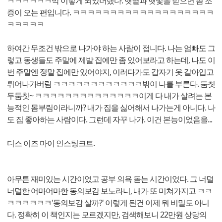
ㅋㅋㅋㅋㅋㅋ막 이렇게 되었더랬다. 햇볕과 햇빛을 받으면 좀 조
증이 오는 편입니다. ㅋㅋㅋㅋㅋㅋㅋㅋㅋㅋㅋㅋㅋㅋㅋㅋㅋㅋㅋ
ㅋㅋㅋㅋㅋ
하여간 무조건 밖으로 나가야 하는 사람이 접니다. 나는 엄빠도 그
렇고 동생들도 주말에 제발 집에만 좀 있어보라고 하는데, 나도 이
번 주말엔 정말 집에만 있어야지, 이러다가도 갑자기 옷 갈아입고
튀어나가버림 ㅋㅋㅋㅋㅋㅋㅋㅋㅋㅋㅋㅋ밖이 나를 부른다. 둠칫
두둠칫~ ㅋㅋㅋㅋㅋㅋㅋㅋㅋㅋㅋㅋㅋㅋ이게 다 내가 살려는 본
능적인 몸부림이라니까? 내가 집을 싫어해서 나가는게 아니다. 나
도 집 좋아하는 사람이다. 그런데 자꾸 나가. 이건 본능이었음을...
디스 이즈 마이 인스팅크트.
아무튼 재미있는 시간이었고 공부 의욕 돋는 시간이었다. 그 너덜
너덜한 어마어마한 동의보감 보노라니, 내가 또 미쳐가지고 ㅋㅋ
ㅋㅋㅋㅋㅋㅋ'동의보감 살까?' 이렇게 된건 이제 뭐 비밀도 아니
다. 정확히 이 책인지는 모르겠지만, 검색해보니 22만원 상당의