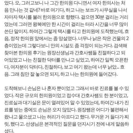
었다. 오, 그러고보니 나 그간 한의원 다니면서 여자 한의사는 처
음 만나는 것 같네? 바로 여기다, 하고 나는 보쓰가 사무실을 나서
자마자 택시를 불러 한의원으로 향했다. 걸으면 30분 걸리는 거리
였는데 그러면 왕복에만 한 시간이 걸리는 터라 시간을 너무 많이
쓴단 말이지. 하여간 그렇게 택시를 타고 한의원에 도착했는데, 흐
음, 정작 한의원 앞에서는 좀 망설였다. 너무나 낡은 작은 건물의 2
층이었는데 그렇다보니 안의 시설도 좀 걱정이 되는거다. 검색해
찾아본 한의원 후기는 원장선생님과 간호사쌤들 친절하다고 되
어있었고 나는 친절한 닥터를 만나고 싶었고, 하여간 일찍 오픈한
다, 여자분이 닥터다, 친절하다, 보고 여기 왔는데 너무 낡았... 흐
음. 그래 침만 잘 놓으면 되지, 하고 나는 한의원에 들어갔다.
도착해보니 손님은 나 혼자 뿐이었고 그래서 바로 진료를 볼 수 있
었다. 작은 규모의 한의원이었고 접수대 간호사쌤도 한 분이었고,
진료실과 대기실은 문이 열려있어 알 수 있었는데, 하여간 내가 진
료를 받는 중에도 손님은 오지 않았다. 원장쌤은 어디가 불편해서
왔냐고 물으셨고 나는 허리가 아프다고 했다. 무거운 거 들다가 찌
릿, 했다고. 선생님은 본격적인 질문을 던지시기 전에 내게 말씀하
셨다.