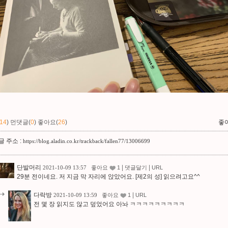
14
)
먼댓글(
0
)
좋아요(
26
)
좋
 주소 :
https://blog.aladin.co.kr/trackback/fallen77/13006699
단발머리
|
|
2021-10-09 13:57
좋아요
1
댓글달기
URL
29분 전이네요. 저 지금 막 자리에 앉았어요. [제2의 성] 읽으려고요^^
다락방
|
2021-10-09 13:59
좋아요
1
URL
전 몇 장 읽지도 않고 덮었어요 아놔 ㅋㅋㅋㅋㅋㅋㅋㅋㅋ