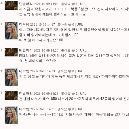
단발머리
|
2021-10-09 14:02
좋아요
1
URL
저 지금 시작한다고요 ㅋㅋㅋㅋㅋ 북플 3분 했고요. 진짜 시작이요. 저
좀 일찍 끝내자 했는데 벌써 9일… 흐미 ㅠㅠ
다락방
|
2021-10-09 14:17
좋아요
0
URL
아니 그러니까요. 저도 지난달에 막판 너무 힘들었어서 일찍 시작했는데 
좀 바짝 읽어야되는데 또 그게 될지.. 😮‍💨
이 책 천 페이지더라고요? 😮‍💨
단발머리
|
2021-10-09 14:20
좋아요
0
URL
[제2의 성]이 올해 하반기의 책이 될거 같은 예감에 잘해주고 싶은데… 
요. 천 페이지라고요? 🙄
다락방
|
2021-10-09 14:23
좋아요
0
URL
저 한 장 읽을 때마다 자꾸 쪽수 체크해서 미치겠네요? 하하하하하흐하
단발머리
|
2021-10-09 14:28
좋아요
1
URL
전 맨날 나누기 해요. 850 나누기 20 = 42.5 저 하루에 42쪽씩 읽어야 된대요
다락방
|
2021-10-09 14:31
좋아요
0
URL
헉 42쪽 너무 무시무시한데요! 저도 나누기 해봐야 하는데 답을 알기가 싫