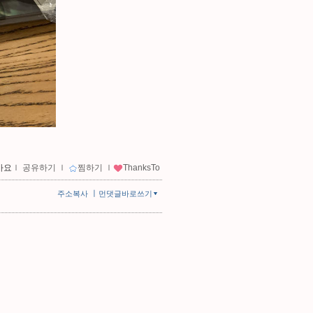
아요
ｌ
공유하기
ｌ
찜하기
ｌ
ThanksTo
ㅣ
주소복사
먼댓글바로쓰기