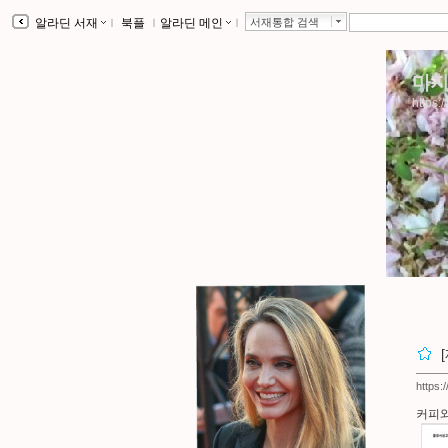
알라딘 서재
ｌ
북플
ｌ
알라딘 메인
ｌ
서재통합 검색
마지
https:/
https:
커피와