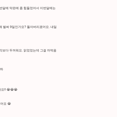
 저번달에 막판에 좀 힘들었어서 이번달에는
왜 벌써 9일인가요? 돌아버리겠어요. 내일
생각보다 두꺼워요. 읽었었는데 그걸 까먹음
하하
!! 😭😭😭
어요 😭