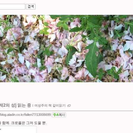
막 키스
/blog.aladin.co.kr/fallen77
[제2의 성] 읽는 중
ｌ
여성주의 책 같이읽기
//blog.aladin.co.kr/fallen77/13006699
 함께. 크로플은 그저 도울 뿐.