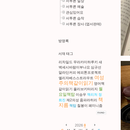
서투른 일상
서투른 예술
관심있어요
서투른 습작
서투른 장사 (엽서판매)
방명록
서재 태그
리차일드
무라카미하루키
새
벽세시바람이부나요
심규선
알라딘커피
에피톤프로젝트
여성
엘리자베스스트라우트
주의책같이읽기
영어책
월
같이읽기
올리브키터리지
요일책탑
이승우
잭리처
정
책
희진
제2의성
줌파라히리
지름
책탑
칠봉이
페미니즘
2026
8