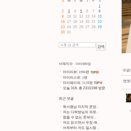
S
M
T
W
T
F
S
1
2
3
4
5
6
7
8
9
10
11
12
13
14
15
16
17
18
19
20
21
22
23
24
25
26
27
28
29
30
31
서재지수
: 1041880점
댓글(
마이리뷰:
편
1986
마이리스트:
편
2
먼댓글
마이페이퍼:
편
3128
오늘 318, 총 2310198 방문
최근 댓글
독서괭님 마지막 문장..
저는 다락방님의 외로..
참을 수 없는 존재의 ..
저도 읽으면서 우정 얘..
어제부터 저도 잃시찾 ..