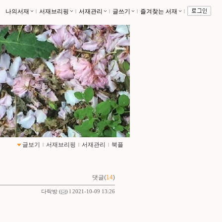
나의서재
ｌ
서재브리핑
ｌ
서재관리
ｌ
글쓰기
ｌ
즐겨찾는 서재
ｌ
글보기
ｌ
서재브리핑
ｌ
서재관리
ｌ
북플
댓글(
14
)
다락방
(
) l 2021-10-09 13:26