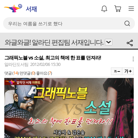
와글와글! 알라딘 편집팀 서재입니다.
그래픽노블 vs 소설, 최고의 책에 한 표를 던져라!
메뉴
알라딘도서팀 2012/02/06 15:30
14
0
7
댓글 (
)
먼댓글 (
)
좋아요 (
)