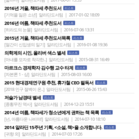
2016년 겨울, 책따세 추천도서
리스트
[기억을 잃은 소년]
알라딘도서팀 | 2017-01-02 18:09
2016년 여름, 책따세 추천도서
리스트
[히라도의 눈물]
알라딘도서팀 | 2016-07-06 13:31
2015년 겨울, 책따세 추천도서목록
리스트
[얼간이 신입생의 일기]
알라딘도서팀 | 2016-01-08 19:36
의학계의 시인, 올리버 색스 별세
리스트
[아내를 모자로 착각한..]
알라딘도서팀 | 2015-08-31 16:49
마르크스 경제학자 김수행 교수 타계
리스트
[자본론 1 - 상]
알라딘도서팀 | 2015-08-03 16:00
2015 현대경제연구원 추천, 휴가철 CEO 필독서
리스트
[2018 인구 절벽이 온..]
알라딘도서팀 | 2015-06-26 15:43
저술가 남경태 별세
리스트
[종횡무진 역사]
알라딘도서팀 | 2014-12-23 15:51
2014년 여름, 책따세가 청소년에게 권하는 책 목록
리스트
[넌, 아름다운 나비야!]
알라딘도서팀 | 2014-07-10 18:10
2014 알라딘 15주년 기획, <소설, 책>을 소개합니다.
리스트
[귀향 외]
알라딘도서팀 | 2014-07-03 17:26