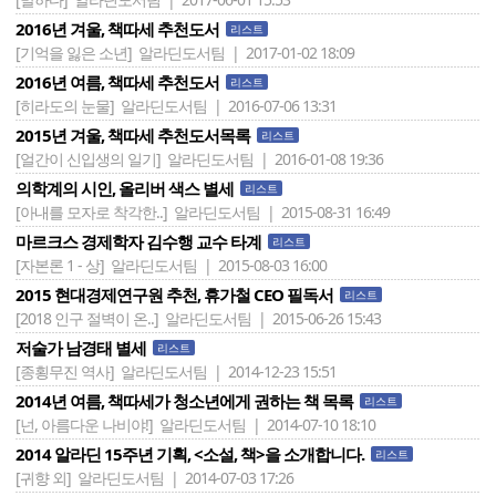
2016년 겨울, 책따세 추천도서
리스트
[기억을 잃은 소년]
알라딘도서팀 | 2017-01-02 18:09
2016년 여름, 책따세 추천도서
리스트
[히라도의 눈물]
알라딘도서팀 | 2016-07-06 13:31
2015년 겨울, 책따세 추천도서목록
리스트
[얼간이 신입생의 일기]
알라딘도서팀 | 2016-01-08 19:36
의학계의 시인, 올리버 색스 별세
리스트
[아내를 모자로 착각한..]
알라딘도서팀 | 2015-08-31 16:49
마르크스 경제학자 김수행 교수 타계
리스트
[자본론 1 - 상]
알라딘도서팀 | 2015-08-03 16:00
2015 현대경제연구원 추천, 휴가철 CEO 필독서
리스트
[2018 인구 절벽이 온..]
알라딘도서팀 | 2015-06-26 15:43
저술가 남경태 별세
리스트
[종횡무진 역사]
알라딘도서팀 | 2014-12-23 15:51
2014년 여름, 책따세가 청소년에게 권하는 책 목록
리스트
[넌, 아름다운 나비야!]
알라딘도서팀 | 2014-07-10 18:10
2014 알라딘 15주년 기획, <소설, 책>을 소개합니다.
리스트
[귀향 외]
알라딘도서팀 | 2014-07-03 17:26