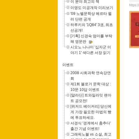
이 분야 최고의 책
https:
이영도 미공개작 미리보기
'09 노벨문학상 헤르타 뮐
러 단편 공개
하루키의 '1Q84' 3권, 최초
선공개!
[기획] 신경숙 엄마를 부탁
해 영문판
시오노 나나미 '십자군 이
야기 1' 색다른 서장 읽기
이벤트
2008 사회과학 연속강연
회
제1회 블로거 문학 대상 :
10문 10답 이벤트
[알라딘] 트와일라잇 팬아
트 공모전!
[위저드 베이커리] 당신에
게 가장 필요한 마법의 빵
에 투표하세요.
서경식 '경계에서 춤추다'
출간 기념 이벤트!
그래픽노블 vs 소설, 최고