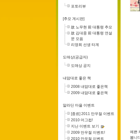
포토리뷰
[추모 게시판]
故 노무현 前 대통령 추모
故 김대중 前 대통령 연설
문 모음
리영희 선생 타계
도매상(공급자)
도매상 공지
내맘대로 좋은 책
2008 내맘대로 좋은책
2009 내맘대로 좋은책
알라딘 마을 이벤트
[종료] 2011 만우절 이벤트
2010 머그컵!
지난 이벤트 보기
예쁜 
2009 만우절 이벤트!
봅니다
2010 만우절 이벤트