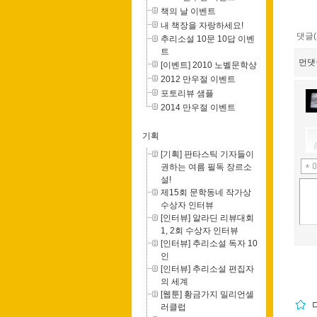
책의 날 이벤트
내 책장을 자랑하세요!
댓글(
추리소설 10문 10답 이벤
트
먼댓
[이벤트] 2010 노벨문학상
2012 만우절 이벤트
포토리뷰 샘플
2014 만우절 이벤트
기획
[기획] 판타스틱 기자들이
권하는 여름 필독 장르소
설!
제15회 문학동네 작가상
수상자 인터뷰
[인터뷰] 알라딘 리뷰대회
1, 2회 수상자 인터뷰
[인터뷰] 추리소설 독자 10
인
[인터뷰] 추리소설 편집자
의 세계
[웹툰] 황금가지 밀리언셀
다
러클럽