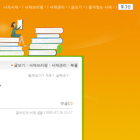
나의서재
ｌ
서재브리핑
ｌ
서재관리
ｌ
글쓰기
ｌ
즐겨찾는 서재
ｌ
글보기
ｌ
서재브리핑
ｌ
서재관리
ｌ
북플
펼쳐보기
5개
날짜순
댓글(
2
)
알라딘도서팀
(
) l 2005-07-20 15:57