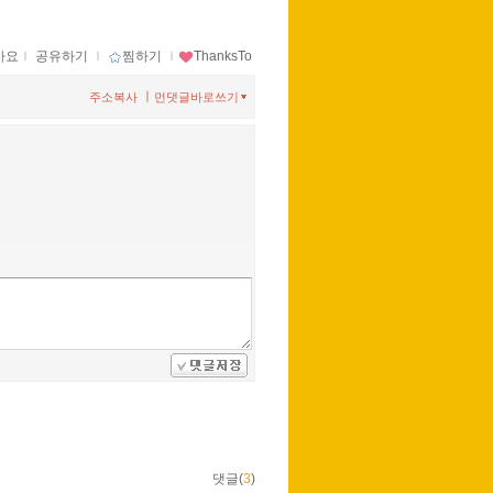
아요
ｌ
공유하기
ｌ
찜하기
ｌ
ThanksTo
ㅣ
주소복사
먼댓글바로쓰기
댓글(
3
)