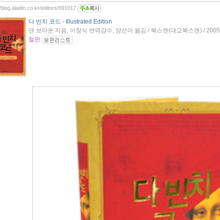
//blog.aladin.co.kr/editors/691017
다 빈치 코드 - Illustrated Edition
댄 브라운 지음, 이창식 번역감수, 양선아 옮김 / 북스캔(대교북스캔) / 200
절판