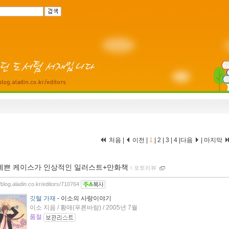
처음 |
이전 |
1
|
2
|
3
|
4
|
다음
|
마지막
예쁜 케이스가 인상적인 일러스트+만화책
ｌ
포토리뷰
//blog.aladin.co.kr/editors/710764
깃털 가재
- 이소의 사랑이야기
이소 지음 / 황매(푸른바람) / 2005년 7월
품절