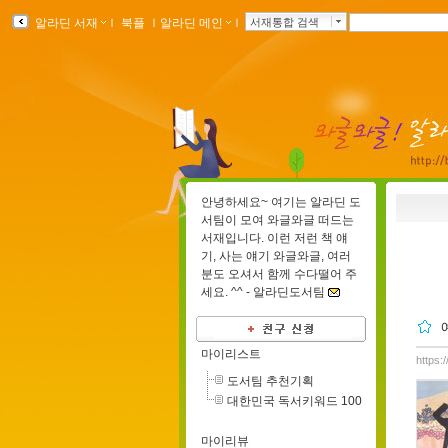
알라딘 서재
ｌ
북플
ｌ
알라딘 메인
ｌ
서재통합 검색
안녕하세요~ 여기는 알라딘 도
서팀이 모여 와글와글 떠드는
서재입니다. 이런 저런 책 얘
기, 사는 얘기 와글와글, 여러
분도 오셔서 함께 수다떨어 주
세요. ^^ -
알라딘도서팀
마이리스트
https:
도서팀 추천기획
대한민국 독서키워드 100
마이리뷰