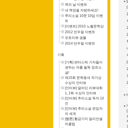
책의 날 이벤트
내 책장을 자랑하세요!
추리소설 10문 10답 이벤
트
[이벤트] 2010 노벨문학상
2012 만우절 이벤트
포토리뷰 샘플
2014 만우절 이벤트
기획
[기획] 판타스틱 기자들이
권하는 여름 필독 장르소
설!
제15회 문학동네 작가상
수상자 인터뷰
[인터뷰] 알라딘 리뷰대회
1, 2회 수상자 인터뷰
[인터뷰] 추리소설 독자 10
인
[인터뷰] 추리소설 편집자
의 세계
[웹툰] 황금가지 밀리언셀
러클럽