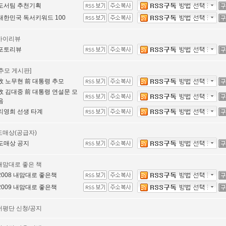
도서팀 추천기획
대한민국 독서키워드 100
마이리뷰
포토리뷰
[추모 게시판]
故 노무현 前 대통령 추모
故 김대중 前 대통령 연설문 모
음
리영희 선생 타계
도매상(공급자)
도매상 공지
내맘대로 좋은 책
2008 내맘대로 좋은책
2009 내맘대로 좋은책
서평단 신청/공지