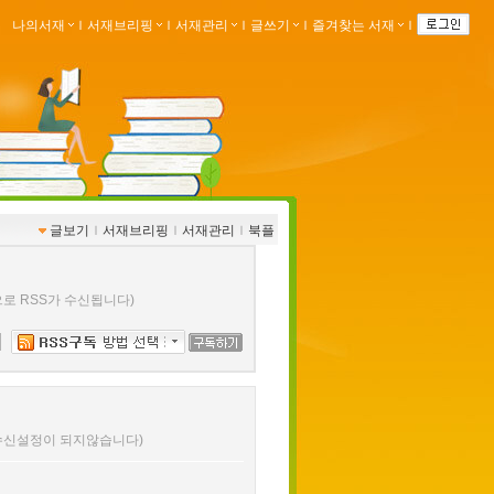
나의서재
ｌ
서재브리핑
ｌ
서재관리
ｌ
글쓰기
ｌ
즐겨찾는 서재
ｌ
글보기
ｌ
서재브리핑
ｌ
서재관리
ｌ
북플
로 RSS가 수신됩니다)
 수신설정이 되지않습니다)