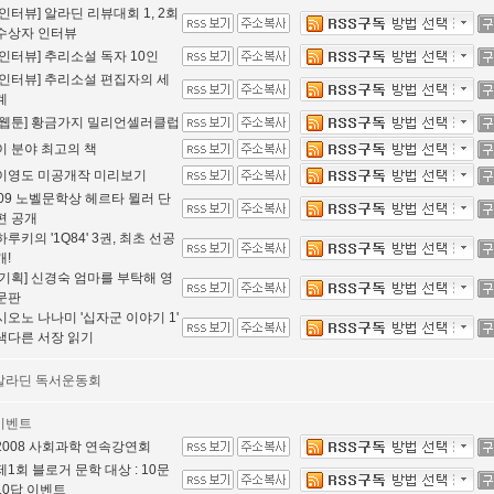
[인터뷰] 알라딘 리뷰대회 1, 2회
수상자 인터뷰
[인터뷰] 추리소설 독자 10인
[인터뷰] 추리소설 편집자의 세
계
[웹툰] 황금가지 밀리언셀러클럽
이 분야 최고의 책
이영도 미공개작 미리보기
'09 노벨문학상 헤르타 뮐러 단
편 공개
하루키의 '1Q84' 3권, 최초 선공
개!
[기획] 신경숙 엄마를 부탁해 영
문판
시오노 나나미 '십자군 이야기 1'
색다른 서장 읽기
알라딘 독서운동회
이벤트
2008 사회과학 연속강연회
제1회 블로거 문학 대상 : 10문
10답 이벤트