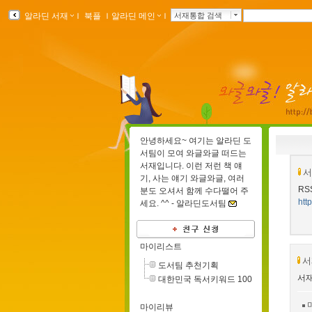
알라딘 서재
ｌ
북플
ｌ
알라딘 메인
ｌ
서재통합 검색
안녕하세요~ 여기는 알라딘 도
서팀이 모여 와글와글 떠드는
서재입니다. 이런 저런 책 얘
서
기, 사는 얘기 와글와글, 여러
RS
분도 오셔서 함께 수다떨어 주
http
세요. ^^ -
알라딘도서팀
마이리스트
서
도서팀 추천기획
서재
대한민국 독서키워드 100
마이리뷰