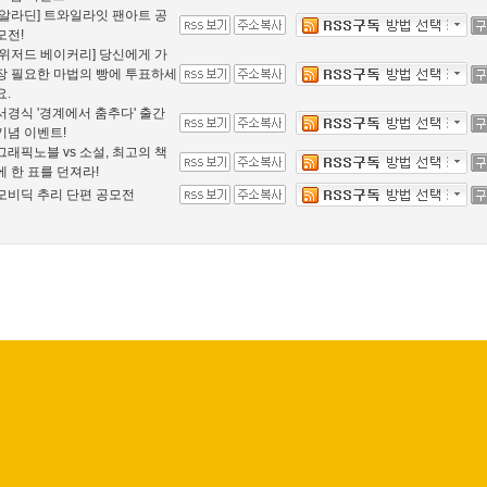
[알라딘] 트와일라잇 팬아트 공
모전!
[위저드 베이커리] 당신에게 가
장 필요한 마법의 빵에 투표하세
요.
서경식 '경계에서 춤추다' 출간
기념 이벤트!
그래픽노블 vs 소설, 최고의 책
에 한 표를 던져라!
모비딕 추리 단편 공모전