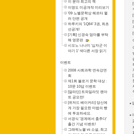
이 분야 최고의 책
이영도 미공개작 미리보기
'09 노벨문학상 헤르타 뮐
러 단편 공개
하루키의 '1Q84' 3권, 최초
선공개!
[기획] 신경숙 엄마를 부탁
해 영문판
시오노 나나미 '십자군 이
야기 1' 색다른 서장 읽기
이벤트
2008 사회과학 연속강연
회
제1회 블로거 문학 대상 :
10문 10답 이벤트
[알라딘] 트와일라잇 팬아
트 공모전!
[위저드 베이커리] 당신에
게 가장 필요한 마법의 빵
에 투표하세요.
서경식 '경계에서 춤추다'
출간 기념 이벤트!
그래픽노블 vs 소설, 최고