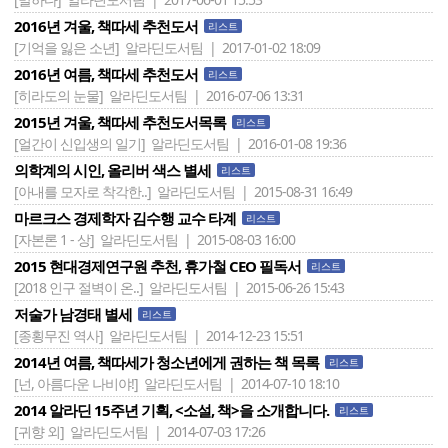
2016년 겨울, 책따세 추천도서
리스트
[기억을 잃은 소년]
알라딘도서팀 | 2017-01-02 18:09
2016년 여름, 책따세 추천도서
리스트
[히라도의 눈물]
알라딘도서팀 | 2016-07-06 13:31
2015년 겨울, 책따세 추천도서목록
리스트
[얼간이 신입생의 일기]
알라딘도서팀 | 2016-01-08 19:36
의학계의 시인, 올리버 색스 별세
리스트
[아내를 모자로 착각한..]
알라딘도서팀 | 2015-08-31 16:49
마르크스 경제학자 김수행 교수 타계
리스트
[자본론 1 - 상]
알라딘도서팀 | 2015-08-03 16:00
2015 현대경제연구원 추천, 휴가철 CEO 필독서
리스트
[2018 인구 절벽이 온..]
알라딘도서팀 | 2015-06-26 15:43
저술가 남경태 별세
리스트
[종횡무진 역사]
알라딘도서팀 | 2014-12-23 15:51
2014년 여름, 책따세가 청소년에게 권하는 책 목록
리스트
[넌, 아름다운 나비야!]
알라딘도서팀 | 2014-07-10 18:10
2014 알라딘 15주년 기획, <소설, 책>을 소개합니다.
리스트
[귀향 외]
알라딘도서팀 | 2014-07-03 17:26