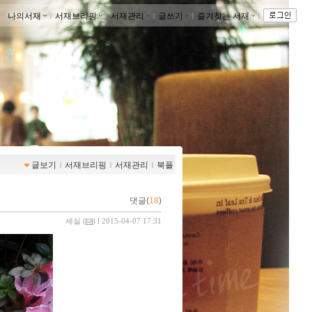
나의서재
ｌ
서재브리핑
ｌ
서재관리
ｌ
글쓰기
ｌ
즐겨찾는 서재
ｌ
글보기
ｌ
서재브리핑
ｌ
서재관리
ｌ
북플
댓글(
18
)
세실
(
) l 2015-04-07 17:31