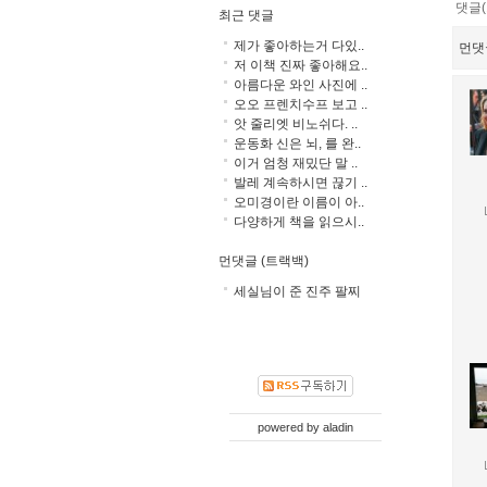
댓글(
최근 댓글
제가 좋아하는거 다있..
먼댓
저 이책 진짜 좋아해요..
아름다운 와인 사진에 ..
오오 프렌치수프 보고 ..
앗 줄리엣 비노쉬다. ..
운동화 신은 뇌, 를 완..
이거 엄청 재밌단 말 ..
발레 계속하시면 끊기 ..
오미경이란 이름이 아..
다양하게 책을 읽으시..
먼댓글 (트랙백)
세실님이 준 진주 팔찌
powered by
aladin