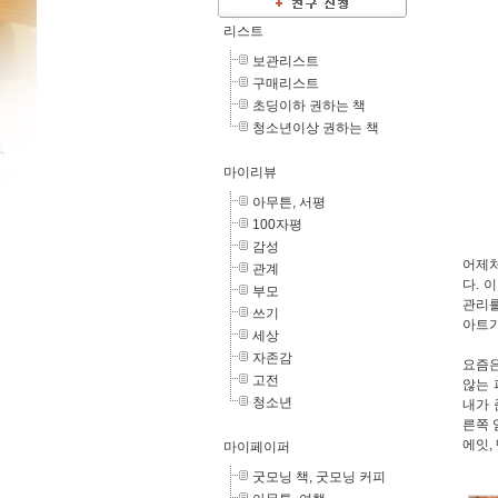
리스트
보관리스트
구매리스트
초딩이하 권하는 책
청소년이상 권하는 책
마이리뷰
아무튼, 서평
100자평
감성
어제처
관계
다. 
부모
관리를
쓰기
아트가
세상
자존감
요즘은
고전
않는 
청소년
내가 
른쪽 
에잇,
마이페이퍼
굿모닝 책, 굿모닝 커피