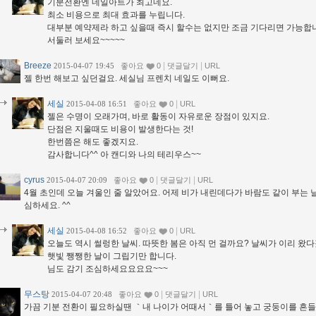
기분전환엔 네일아트가 최고네요.
최소 비용으로 최대 효과를 누립니다.
대부분 예약제라 하고 싶을때 즉시 할수는 없지만 조금 기다리면 가능합
서둘러 보세요~~~~~
Breeze
|
|
2015-04-07 19:45
좋아요
0
댓글달기
URL
젤 한번 해보고 싶던걸요. 세실님 프렌치 네일도 이뻐요.
세실
|
2015-04-08 16:51
좋아요
0
URL
젤은 수명이 오래가며, 바로 활동이 자유로운 장점이 있지요.
단점은 지울때도 비용이 발생한다는 것!
한번쯤은 해도 좋겠지요.
감사합니다^^ 아 캔디와 나의 테리우스~~
cyrus
|
|
2015-04-07 20:09
좋아요
0
댓글달기
URL
4월 초인데 오늘 겨울인 줄 알았어요. 어제 비가 내린데다가 바람도 같이 부는 
심하세요. ^^
세실
|
2015-04-08 16:52
좋아요
0
URL
오늘도 역시 썰렁한 날씨. 따뜻한 봄은 아직 먼 걸까요? 날씨가 이리 왔다갔다
햇빛 쨍쨍한 날이 그립기만 합니다.
님도 감기 조심하세요요요요~~~
무스탕
|
|
2015-04-07 20:48
좋아요
0
댓글달기
URL
가끔 기분 전환이 필요하실땐 ｀내 나이가 어때서｀를 틀어 놓고 궁둥이를 흔들