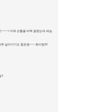
고~~~~! 어제 손톱을 바짝 잘랐는데 세실
루 살아가기도 힘든뎅~~~ 화이팅!!!!
걸?