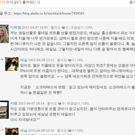
18
)
먼댓글(
0
)
좋아요(
12
)
좋
글 주소 :
https://blog.aladin.co.kr/trackback/borim/7459562
다락방
|
|
2015-04-07 18:05
좋아요
0
댓글달기
URL
저는 생일선물로 젤네일 셋트를 선물 받았거든요, 세실님. 홈쇼핑에서 파는 거
이게 지울 때 너무 번거로워요. 샵에서 젤로 관리 받으면 나중에 지울 때도 따로 
한 매니큐어가 나은 것 같습니다. 그렇지만 오른쪽 엄지 손톱이 쓸렸다니. 흑. 슬
시간이라도 어디에요, 세실님. 그렇지만 네일이 아닌 다른 걸 찾아서 또 행복해
세실
|
2015-04-08 15:21
좋아요
0
URL
맞아요. 젤은 지울때도 돈을 받더라구요. 아깝긴 하죠? 문제는 요즘은 대
0%이며 주로 아줌마가 한다는....대학생은 젤하고, 엄마는 매니큐어하는 
왼쪽 엄지도 쓸렸어요. ㅜㅜ 양쪽 네손가락은 건재한것으로 위안을 삼고 
지금은 ｀소크라테스의 변명｀읽고 있는데 재미있네요. 소크라테스가 불쌍하
역시 늘 한결같은 건 책뿐!!
자몽
|
|
2015-04-07 18:14
좋아요
0
댓글달기
URL
저도 요즘 기분전환으로 손톱 관리가 받고싶지만...몸이 안따라주는 관계로다가
미루고 있었는데 세실님 프렌치 네일보니
다시 자극받네요^^
세실
|
2015-04-08 16:50
좋아요
0
URL