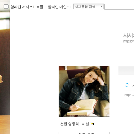
알라딘 서재
ｌ
북플
ｌ
알라딘 메인
ｌ
서재통합 검색
사서
https:/
https:
선한 영향력 -
세실