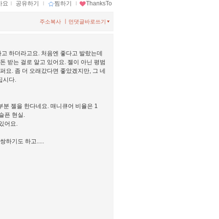
아요
ｌ
공유하기
ｌ
찜하기
ｌ
ThanksTo
ㅣ
주소복사
먼댓글바로쓰기
라고 하더라고요. 처음엔 좋다고 발랐는데
돈 받는 걸로 알고 있어요. 젤이 아닌 평범
퍼요. 좀 더 오래갔다면 좋았겠지만, 그 네
집시다.
부분 젤을 한다네요. 매니큐어 비율은 1
슬픈 현실.
있어요.
기도 하고.....