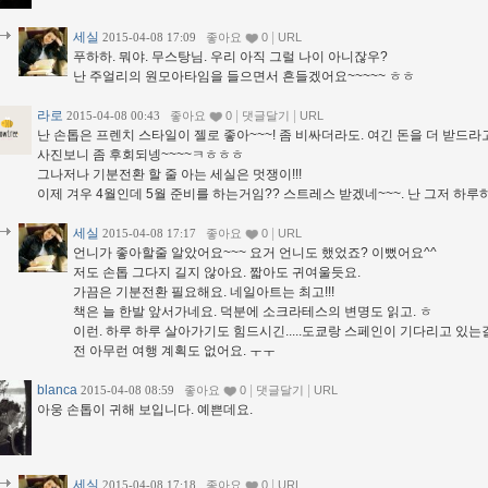
세실
|
2015-04-08 17:09
좋아요
0
URL
푸하하. 뭐야. 무스탕님. 우리 아직 그럴 나이 아니잖우?
난 주얼리의 원모아타임을 들으면서 흔들겠어요~~~~~ ㅎㅎ
라로
|
|
2015-04-08 00:43
좋아요
0
댓글달기
URL
난 손톱은 프렌치 스타일이 젤로 좋아~~~! 좀 비싸더라도. 여긴 돈을 더 받드라
사진보니 좀 후회되넹~~~~ㅋㅎㅎㅎ
그나저나 기분전환 할 줄 아는 세실은 멋쟁이!!!
이제 겨우 4월인데 5월 준비를 하는거임?? 스트레스 받겠네~~~. 난 그저 하루하
세실
|
2015-04-08 17:17
좋아요
0
URL
언니가 좋아할줄 알았어요~~~ 요거 언니도 했었죠? 이뻤어요^^
저도 손톱 그다지 길지 않아요. 짧아도 귀여울듯요.
가끔은 기분전환 필요해요. 네일아트는 최고!!!
책은 늘 한발 앞서가네요. 덕분에 소크라테스의 변명도 읽고. ㅎ
이런. 하루 하루 살아가기도 힘드시긴.....도쿄랑 스페인이 기다리고 있는
전 아무런 여행 계획도 없어요. ㅜㅜ
blanca
|
|
2015-04-08 08:59
좋아요
0
댓글달기
URL
아웅 손톱이 귀해 보입니다. 예쁜데요.
세실
|
2015-04-08 17:18
좋아요
0
URL