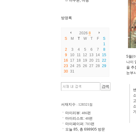
아무튼, 여행
방명록
2026
8
S
M
T
W
T
F
S
1
2
3
4
5
6
7
8
9
10
11
12
13
14
15
5월(
16
17
18
19
20
21
22
나이 
23
24
25
26
27
28
29
을 추
30
31
눈부시
변
소
고
서재지수
: 128321점
소
가
마이리뷰:
편
486
마이리스트:
편
48
마이페이퍼:
편
703
오늘 85, 총 698905 방문