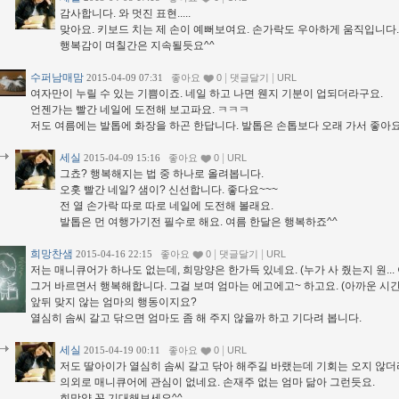
감사합니다. 와 멋진 표현.....
맞아요. 키보드 치는 제 손이 예뻐보여요. 손가락도 우아하게 움직입니다.
행복감이 며칠간은 지속될듯요^^
수퍼남매맘
|
|
2015-04-09 07:31
좋아요
0
댓글달기
URL
여자만이 누릴 수 있는 기쁨이죠. 네일 하고 나면 웬지 기분이 업되더라구요.
언젠가는 빨간 네일에 도전해 보고파요. ㅋㅋㅋ
저도 여름에는 발톱에 화장을 하곤 한답니다. 발톱은 손톱보다 오래 가서 좋아요
세실
|
2015-04-09 15:16
좋아요
0
URL
그쵸? 행복해지는 법 중 하나로 올려봅니다.
오홋 빨간 네일? 샘이? 신선합니다. 좋다요~~~
전 열 손가락 따로 따로 네일에 도전해 볼래요.
발톱은 먼 여행가기전 필수로 해요. 여름 한달은 행복하죠^^
희망찬샘
|
|
2015-04-16 22:15
좋아요
0
댓글달기
URL
저는 매니큐어가 하나도 없는데, 희망양은 한가득 있네요. (누가 사 줬는지 원...
그거 바르면서 행복해합니다. 그걸 보며 엄마는 에고에고~ 하고요. (아까운 시간에 
앞뒤 맞지 않는 엄마의 행동이지요?
열심히 솜씨 갈고 닦으면 엄마도 좀 해 주지 않을까 하고 기다려 봅니다.
세실
|
2015-04-19 00:11
좋아요
0
URL
저도 딸아이가 열심히 솜씨 갈고 닦아 해주길 바랬는데 기회는 오지 않더
의외로 매니큐어에 관심이 없네요. 손재주 없는 엄마 닮아 그런듯요.
희망양 꼭 기대해보세요^^