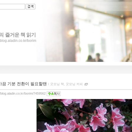
의 즐거운 책 읽기
/blog.aladin.co.kr/borim
가끔 기분 전환이 필요할땐
ｌ
굿모닝 책, 굿모닝 커피
//blog.aladin.co.kr/borim/7459562