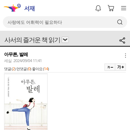
사서의 즐거운 책 읽기
아무튼, 발레
메뉴
세실 2024/09/04 11:41
2
0
14
댓글 (
)
먼댓글 (
)
좋아요 (
)