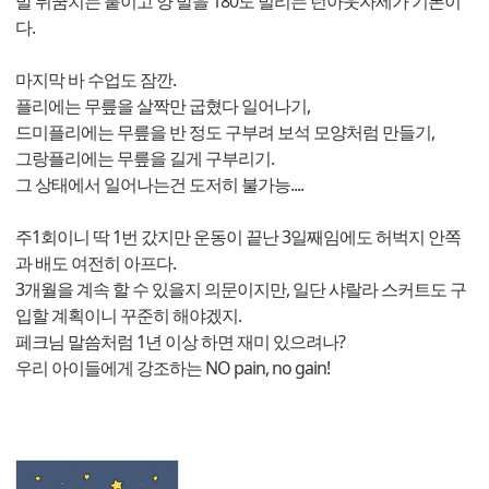
발 뒤꿈치는 붙이고 양 발을 180도 벌리는 턴아웃자세가 기본이
다.
마지막 바 수업도 잠깐.
플리에는 무릎을 살짝만 굽혔다 일어나기,
드미플리에는 무릎을 반 정도 구부려 보석 모양처럼 만들기,
그랑플리에는 무릎을 길게 구부리기.
그 상태에서 일어나는건 도저히 불가능....
주1회이니 딱 1번 갔지만 운동이 끝난 3일째임에도 허벅지 안쪽
과 배도 여전히 아프다.
3개월을 계속 할 수 있을지 의문이지만, 일단 샤랄라 스커트도 구
입할 계획이니 꾸준히 해야겠지.
페크님 말씀처럼 1년 이상 하면 재미 있으려나?
우리 아이들에게 강조하는 NO pain, no gain!