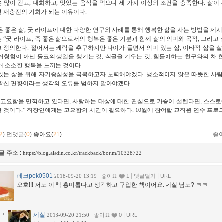
 많이 걷고
,
대화하고
,
맛있는 음식을 먹으니 세 가지 이상의 조건을 충족한다
.
삶이 
 재충전의 기회가 되는 이유이다
.
은 좋은 삶
,
굿 라이프에 대한 다양한 연구와 사례를 통해 행복한 삶을 사는 방법을 제
는
“
굿 라이프
,
즉 좋은 삶으로서의 행복은 좋은 기분과 함께 삶의 의미와 목적
,
그리고 
고 정의한다
.
젊어서는 쾌락을 추구하지만 나이가 들면서 의미 있는 삶
,
이타적 삶을 
거창함이 아닌 동료의 생일을 챙기는 것
,
식물을 키우는 것
,
힘들어하는 친구와의 차 한
해 소소한 행복을 느끼는 것이다
.
있는 삶을 위해 자기중심성을 극복하고자 노력해야겠다
.
냉소적이지 않은 따뜻한 사람
확신 편향이라는 생각의 오류를 범하지 말아야겠다
.
 고요함을 만끽하고 있다면
,
사랑하는 대상에 대한 관심으로 가슴이 설렌다면
,
스스로
한 것이다
.”
직장인에게는 고요함의 시간이 필요하다
. 10
월에 참여할 교직원 연수 프로
2
)
먼댓글(
0
)
좋아요(
21
)
좋
글 주소 :
https://blog.aladin.co.kr/trackback/borim/10328722
페크pek0501
|
|
2018-09-20 13:19
좋아요
1
댓글달기
URL
오호!!! 저도 이 책 흥미롭다고 생각하고 구입한 책이어요. 세실 님도? ㅋㅋ
세실
|
2018-09-20 21:50
좋아요
0
URL