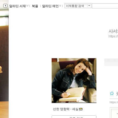
알라딘 서재
ｌ
북플
ｌ
알라딘 메인
ｌ
서재통합 검색
사서
https:/
https:
선한 영향력 -
세실