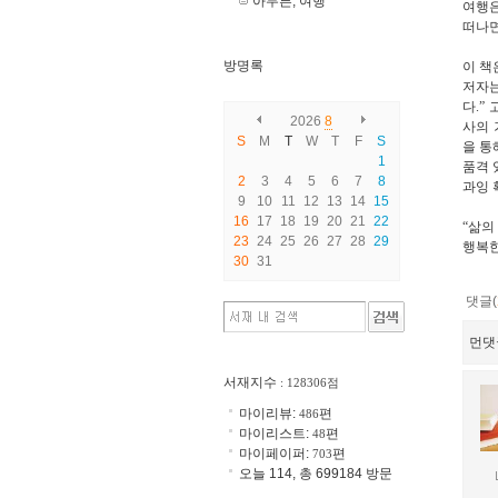
아무튼, 여행
여행은
떠나면
방명록
이 책
저자
다
.”
2026
8
사의 
S
M
T
W
T
F
S
을 통
1
품격 
2
3
4
5
6
7
8
과잉 
9
10
11
12
13
14
15
16
17
18
19
20
21
22
“
삶의
23
24
25
26
27
28
29
행복
30
31
댓글(
먼댓
서재지수
: 128306점
마이리뷰:
편
486
마이리스트:
편
48
마이페이퍼:
편
703
오늘 114, 총 699184 방문