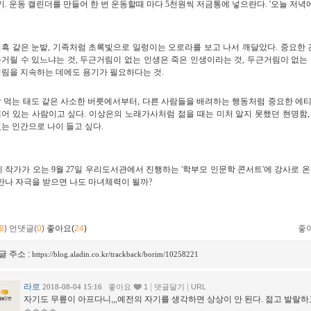
기. 운동 캘린더를 만들어 한 번 운동할때 마다 5천원씩 저금통에 넣으란다. '오늘 저녁에
흑 같은 눈밭, 기족처럼 초록빛으로 일렁이는 오로라를 보고 나서 깨달았다. 중요한 
거릴 수 있느냐는 것, 두근거림이 없는 인생은 죽은 인생이라는 것, 두근거림이 없는
림을 지속하는 데에도 용기가 필요하다는 것.
 먹는 태도 같은 사소한 버릇에서부터, 다른 사람들을 배려하는 행동처럼 중요한 에티
어 있는 사람이고 싶다. 이상은의 노래가사처럼 젊을 때는 미처 알지 못했던 현명함,
는 인간으로 나이 들고 싶다.
 작가가 오는 9월 27일 우리도서관에서 진행하는 '학부모 인문학 콘서트'에 강사로 온
만나 자극을 받으면 나도 마녀체력이 될까?
8
)
먼댓글(
0
)
좋아요(
24
)
좋
글 주소 :
https://blog.aladin.co.kr/trackback/borim/10258221
라로
|
|
2018-08-04 15:16
좋아요
1
댓글달기
URL
자기도 무릎이 아프다니,,,예전의 자기를 생각하면 상상이 안 된다. 젊고 발랄하