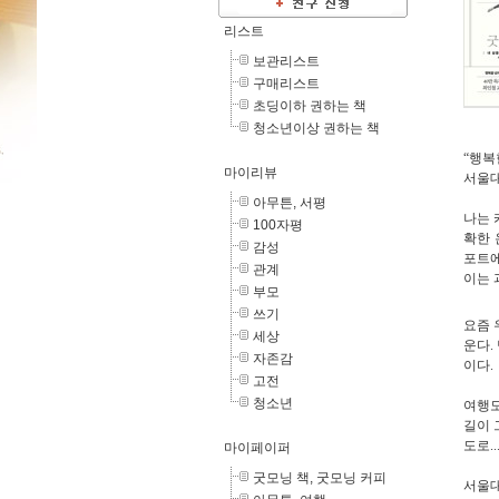
리스트
보관리스트
구매리스트
초딩이하 권하는 책
청소년이상 권하는 책
“
행복
마이리뷰
서울
아무튼, 서평
나는 
100자평
확한 
감성
포트에
관계
이는 
부모
쓰기
요즘 
세상
운다.
자존감
이다
고전
청소년
여행
길이 
도로.
마이페이퍼
굿모닝 책, 굿모닝 커피
서울