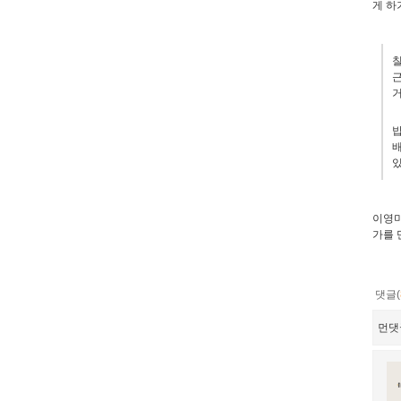
게 하
칠
근
거
밥
배
있
이영미
가를 
댓글(
먼댓