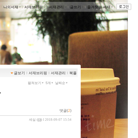
나의서재
ｌ
서재브리핑
ｌ
서재관리
ｌ
글쓰기
ｌ
즐겨찾는 서재
ｌ
글보기
ｌ
서재브리핑
ｌ
서재관리
ｌ
북플
펼쳐보기
5개
날짜순
댓글(
2
)
세실
(
) l 2018-09-07 15:54