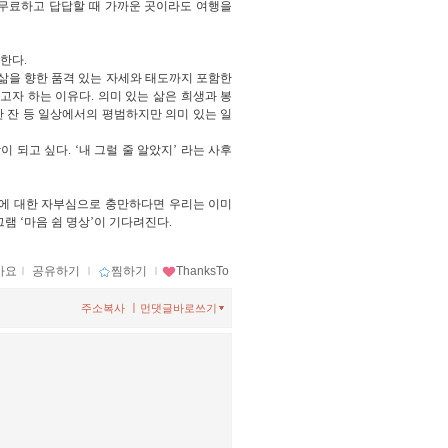
무료하고 답답할 때 가까운 곳이라도 여행을
시한다
.
삶을 향한 품격 있는 자세와 태도까지 포함한
살고자 하는 이유다
.
의미 있는 삶은 희생과 봉
 잔 등 일상에서의 평범하지만 의미 있는 일
이 되고 싶다
. ‘
내 그럴 줄 알았지
’
라는 사후
에 대한 자부심으로 충만하다면 우리는 이미
그램
‘
마음 쉼 명상
’
이 기다려진다
.
아요
ｌ
공유하기
ｌ
찜하기
ｌ
ThanksTo
ㅣ
주소복사
먼댓글바로쓰기