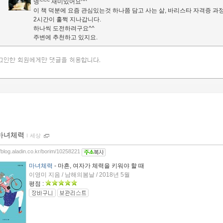
넹~~~ 재미있어요^^
이 책 덕분에 요즘 관심있는것 하나쯤 담고 사는 삶, 바리스타 자격증 과
2시간이 훌쩍 지나갑니다.
하나씩 도전하려구요^^
주변에 추천하고 있지요.
마녀체력
ｌ
세상
//blog.aladin.co.kr/borim/10258221
마녀체력
- 마흔, 여자가 체력을 키워야 할 때
이영미 지음 / 남해의봄날 / 2018년 5월
평점 :