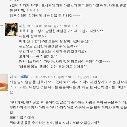
ㅎㅎㅎㅎ
9월에 저자가 자기네 도서관에 가면 라로씨가 안부 전한다고 해줘. 사인도 받고
면 받지뭐. ㅎㅎㅎㅎ
암튼 이영미 작가에게 내 애정을 꼭 전해줘~~~~!!
세실
|
2018-08-05 10:48
좋아요
0
URL
호호호 젊고 생기 발랄한 세실은 어느새 오십이 되었지요.
세월이 참 빠르죠?
어제 신과 함께 2편 보는데 잘 살아야겠다는 생각....
귀인으로 인정받아 환생할 수 있도록?ㅎㅎ
무언가 우리가 모르는 세계가 분명 있겠지요?
오케이~~~ 꼭 전할게요^^
패셔니스타이며 따뜻한, 사랑 많은 라로님이 응원한다고~~~~
‘남해의 봄날‘ 책방이 있는 통영 가고 싶어요^^
페크pek0501
|
|
2018-08-05 11:04
좋아요
1
댓글달기
URL
세실 님도 슬슬 몸 신호가 오고 있나 봐요. 이제 시작이니 괜찮아요. 저는 진작에
스크. 그래도 다행인 것은 다리는 튼튼하다는 것. 매일 한 시간씩 걷기를 10년
요.
마녀 체력, 멋지군요. 책 좋아하고 글쓰기 좋아하는 사람은 특히 운동을 해야 해
무라카미 하루키가 마라톤 마니아라잖아요. 아침에 눈을 뜨면 커피와 함께 글을
일
달리기를 한대요.
취미에 운동을 추가하는 걸로, 말복 지나고부터 어떻습니까?