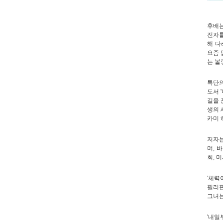
후배
전자를
해 다
요즘 
는 볼
특단의
도서 
길을 
생의 
카미 
저자는
며, 
회, 
'체력
필리핀
그녀는
'내일