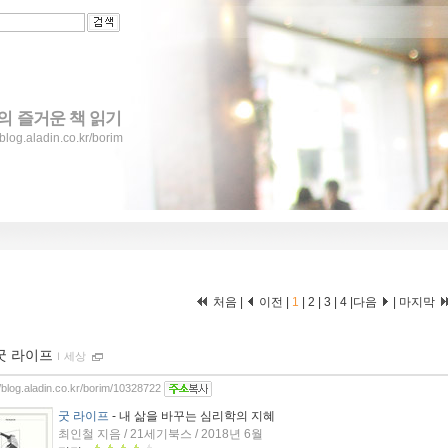
의 즐거운 책 읽기
/blog.aladin.co.kr/borim
처음 |
이전 |
1
|
2
|
3
|
4
|
다음
|
마지막
굿 라이프
ｌ
세상
//blog.aladin.co.kr/borim/10328722
굿 라이프
- 내 삶을 바꾸는 심리학의 지혜
최인철 지음 / 21세기북스 / 2018년 6월