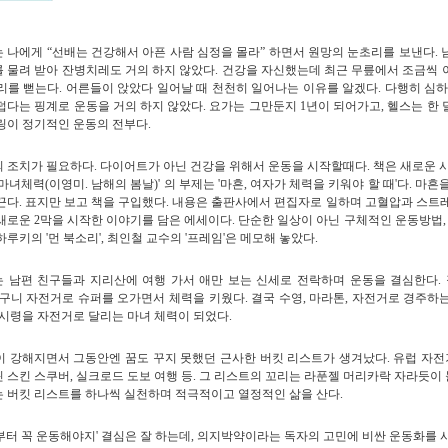
는 나에게
“
선배는 건강해서 아픈 사람 심정을 몰라
”
하면서 원망의 눈초리를 보낸다. 
 물려 받아 잔병치레도 거의 하지 않았다. 건강을 자신했는데 최근 무릎에서 조금씩 
리를 뻗는다. 어른들이 앉았다 일어날 때 천천히 일어나는 이유를 알겠다. 다행히 심
덥다는 핑계로 운동을 거의 하지 않았다. 요가는 그만둔지 1년이 되어가고, 헬스는 한 
링이 정기적인 운동의 전부다.
 조치가 필요하다. 다이어트가 아닌 건강을 위해서 운동을 시작할때다. 책은 새로운 시
'마녀체력(이영미. 남해의 봄날)' 의 부제는 '마흔, 여자가 체력을 키워야 할 때'다. 마
끈다. 표지만 보고 책을 구입했다. 내용은 출판사에서 편집자로 일하며 고혈압과 스트레
새로운 2막을 시작한 이야기를 담은 에세이다. 단순한 일상이 아닌 구체적인 운동방법, 
하루키의 '먼 북소리', 최인철 교수의 '프레임'은 메모해 놓았다.
 남편 친구들과 지리산에 여행 가서 애만 보는 신세로 전락하며 운동을 결심한다. 
바구니 자전거로 슈퍼를 오가면서 체력을 키웠다. 결국 수영, 마라톤, 자전거로 경주하는
미시령을 자전거로 달리는 마녀 체력이 되었다.
이 강해지면서 그동안엔 꿈도 꾸지 못했던 근사한 버킷 리스트가 생겨났다. 유럽 자전거
 스킨 스쿠버, 실크로드 도보 여행 등. 그 리스트의 꼬리는 라푼젤 머리카락 자라듯이 
 버킷 리스트를 하나씩 실천하며 적극적이고 열정적인 삶을 산다.
부터 꼭 운동해야지' 결심은 잘 하는데, 의지박약이라는 독자의 고민에 비싼 운동화를 사