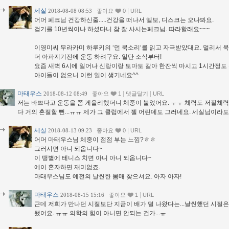
세실
|
2018-08-08 08:53
좋아요
0
URL
어머 페크님 건강하신줄.....건강을 떠나서 엘보, 디스크는 오나봐요.
걷기를 10년씩이나 하셨다니 참 잘 사시는페크님. 따라할래요~~~
이영미씨 무라카미 하루키의 ‘먼 북소리‘를 읽고 자극받았대요. 멀리서 북
더 아파지기전에 운동 하려구요. 일단 소식부터!
요즘 새벽 6시에 일어나 신랑이랑 토마토 갈아 한잔씩 마시고 1시간정도 
아이들이 없으니 이런 일이 생기네요^^
마태우스
|
|
2018-08-12 08:49
좋아요
1
댓글달기
URL
저는 바쁘다고 운동을 쫌 게을리했더니 체중이 불었어요. ㅜㅜ 체력도 저질체력
다 거의 혼절할 뻔...ㅠㅠ 제가 그 클럽에서 젤 어린데도 그러네요. 세실님이라도
세실
|
2018-08-13 09:23
좋아요
0
URL
어머 마태우스님 체중이 점점 부는 느낌?ㅎㅎ
그러시면 아니 되옵니다~
이 땡볕에 테니스 치면 아니 아니 되옵니다~
에이 혼자하면 재미없죠.
마태우스님도 예전의 날씬한 몸매 찾으셔요. 아자 아자!
마태우스
|
2018-08-15 15:16
좋아요
1
URL
근데 저희가 만나던 시절보단 지금이 배가 덜 나왔다는...날씬했던 시절은
됐어요. ㅠㅠ 의학의 힘이 아니면 안되는 건가...ㅠ