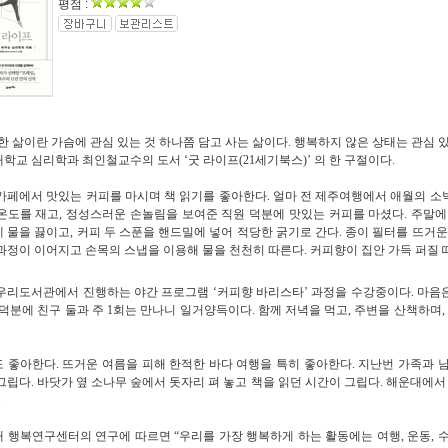
평점 :
한 삶이란 가슴에 관심 있는 것 하나쯤 담고 사는 삶이다
.
행복하지 않은 상태는 관심 
대학교 심리학과 최인철교수의 도서
‘
굿 라이프
(21
세기북스
)’
의 한 구절이다
.
카페에서 맛있는 커피를 마시며 책 읽기를 좋아한다
.
얼마 전 제주여행에서 애월의 소
온도를 재고
,
정성스러운 손놀림을 보여준 직원 덕분에 맛있는 커피를 마셨다
.
주말에
 물을 끓이고
,
커피 두 스푼을 핸드밀에 넣어 적당한 굵기로 간다
.
종이 필터를 뜨거운
과정이 이어지고 손목의 스냅을 이용해 물을 천천히 따른다
.
커피향이 집안 가득 퍼질 
우리도서관에서 진행하는 야간 프로그램
‘
커피향 바리스타
’
과정을 수강중이다
. 마음
 덕분에 친구 둘과 주 1회는 만나니 일거양득이다. 함께 저녁을 먹고, 주변을 산책하며
.
도 좋아한다
.
뜨거운 여름을 피해 한적한 바다 여행을 특히 좋아한다
. 지난번 가족과
그립다. 바닷가 옆 소나무 숲에서 돗자리 펴 놓고 책을 읽던 시간이 그립다. 해운대에
..
대 행복연구센터의 연구에 따르면
“
우리를 가장 행복하게 하는 활동에는 여행
,
운동
,