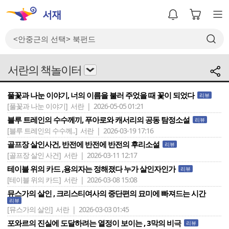
서란의 책놀이터
풀꽃과 나눈 이야기, 너의 이름을 불러 주었을 때 꽃이 되었다
리뷰
[풀꽃과 나눈 이야기]
서란 | 2026-05-05 01:21
블루 트레인의 수수께끼, 푸아로와 캐서리의 공동 탐정소설
리뷰
[블루 트레인의 수수께..]
서란 | 2026-03-19 17:16
골프장 살인사건, 반전에 반전에 반전의 후리소설
리뷰
[골프장 살인 사건]
서란 | 2026-03-11 12:17
테이블 위의 카드 ,용의자는 정해졌다 누가 살인자인가
리뷰
[테이블 위의 카드]
서란 | 2026-03-08 15:08
뮤스가의 살인 , 크리스티여사의 중단편의 묘미에 빠져드는 시간
리뷰
[뮤스가의 살인]
서란 | 2026-03-03 01:45
포와르의 진실에 도달하려는 열정이 보이는 , 3막의 비극
리뷰