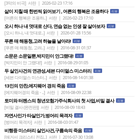
[3막의 비극]
서란 | 2026-02-23 17:16
삶이 지칠 때 한번씩 읽어보기 , 어른의 행복은 조용하다
리뷰
[어른의 행복은 조용하..]
서란 | 2026-02-23 17:10
오시 하나 내 멋대로 산다, 연습 없는 인생 잘 살아보자
리뷰
[오시 하나, 내 멋대로..]
서란 | 2026-01-28 15:56
푸른 매 해동청,고려 하늘을 날아라!
리뷰
[푸른 매 해동청, 고려..]
서란 | 2016-08-31 01:37
소문은 소문일뿐,박지민이 안그랬대!
리뷰
[박지민이 안 그랬대!]
서란 | 2016-08-29 01:05
두 살인사건의 연관성,세븐 다이얼스 미스터리
리뷰
[세븐 다이얼스 미스터..]
서란 | 2016-08-14 01:38
13인의 만찬,에지웨어 경의 죽음
리뷰
[에지웨어경의 죽음 - ..]
서란 | 2016-08-09 22:38
토미와 터펜스의 청년모험가주식회사의 첫 사업,비밀 결사
리뷰
[비밀 결사 (완전판)]
서란 | 2016-08-09 18:43
자연사인가 타살인가,벙어리 목격자
리뷰
[벙어리 목격자]
서란 | 2016-08-03 01:47
비행중 미스터리 살인사건,구름속의 죽음
리뷰
[애거서 크리스티 전집..]
서란 | 2016-07-30 13:08