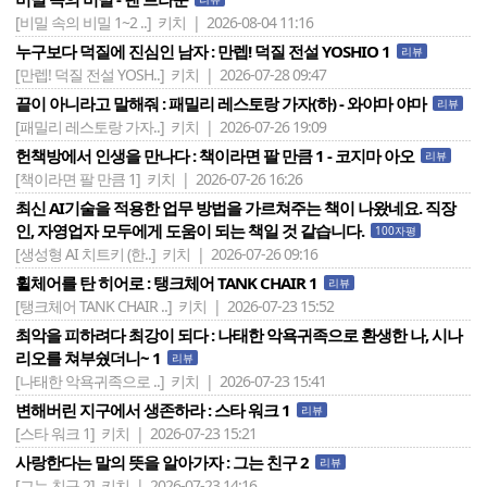
[비밀 속의 비밀 1~2 ..]
키치 | 2026-08-04 11:16
누구보다 덕질에 진심인 남자 : 만렙! 덕질 전설 YOSHIO 1
리뷰
[만렙! 덕질 전설 YOSH..]
키치 | 2026-07-28 09:47
끝이 아니라고 말해줘 : 패밀리 레스토랑 가자(하) - 와야마 야마
리뷰
[패밀리 레스토랑 가자..]
키치 | 2026-07-26 19:09
헌책방에서 인생을 만나다 : 책이라면 팔 만큼 1 - 코지마 아오
리뷰
[책이라면 팔 만큼 1]
키치 | 2026-07-26 16:26
최신 AI기술을 적용한 업무 방법을 가르쳐주는 책이 나왔네요. 직장
인, 자영업자 모두에게 도움이 되는 책일 것 같습니다.
100자평
[생성형 AI 치트키 (한..]
키치 | 2026-07-26 09:16
휠체어를 탄 히어로 : 탱크체어 TANK CHAIR 1
리뷰
[탱크체어 TANK CHAIR ..]
키치 | 2026-07-23 15:52
최악을 피하려다 최강이 되다 : 나태한 악욕귀족으로 환생한 나, 시나
리오를 쳐부쉈더니~ 1
리뷰
[나태한 악욕귀족으로 ..]
키치 | 2026-07-23 15:41
변해버린 지구에서 생존하라 : 스타 워크 1
리뷰
[스타 워크 1]
키치 | 2026-07-23 15:21
사랑한다는 말의 뜻을 알아가자 : 그는 친구 2
리뷰
[그는 친구 2]
키치 | 2026-07-23 14:16