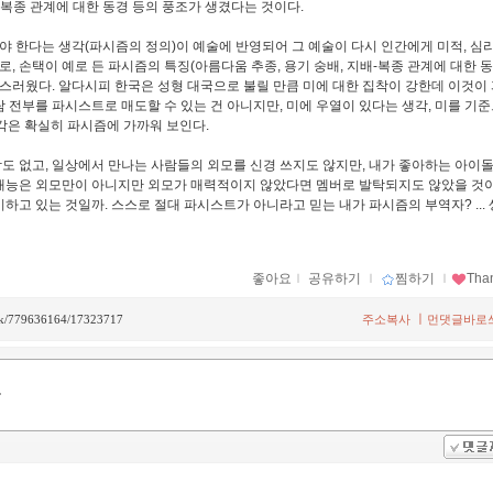
-복종 관계에 대한 동경 등의 풍조가 생겼다는 것이다.
 한다는 생각(파시즘의 정의)이 예술에 반영되어 그 예술이 다시 인간에게 미적, 심리
로,
손택이 예로 든 파시즘의 특징(
아름다움 추종, 용기 숭배, 지배-복종 관계에 대한 
포스러웠다.
알다시피 한국은 성형 대국으로 불릴 만큼 미에 대한 집착이 강한데 이것이
 전부를 파시스트로 매도할 수 있는 건 아니지만, 미에 우열이 있다는 생각, 미를 기
각은 확실히 파시즘에 가까워 보인다.
도 없고, 일상에서 만나는 사람들의 외모를 신경 쓰지도 않지만,
내가 좋아하는 아이돌
재능은 외모만이 아니지만 외모가 매력적이지 않았다면 멤버로 발탁되지도 않았을 것
하고 있는 것일까. 스스로 절대 파시스트가 아니라고 믿는 내가 파시즘의 부역자? ...
좋아요
ｌ
공유하기
ｌ
찜하기
ｌ
Tha
ㅣ
back/779636164/17323717
주소복사
먼댓글바로