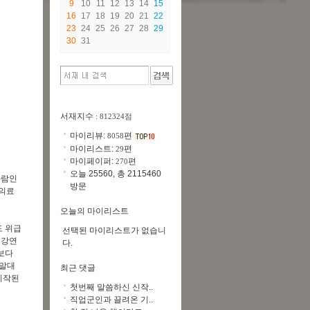
9
10
11
12
13
14
15
16
17
18
19
20
21
22
23
24
25
26
27
28
29
30
31
서재지수
: 812324점
마이리뷰:
편
8058
마이리스트:
편
29
마이페이퍼:
편
270
오늘 25560, 총 2115460
사람인
방문
 의료
오늘의 마이리스트
도 위급
선택된 마이리스트가 없습니
 강연
다.
신보다
 말대
최근 댓글
시작된
첫번째 말씀하신 신작..
직업군인과 끌려온 기..