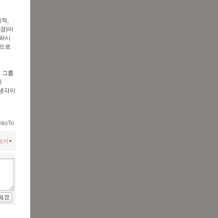
적,
동경)이
파시
준으로
 그룹
이
 생각이
nksTo
쓰기