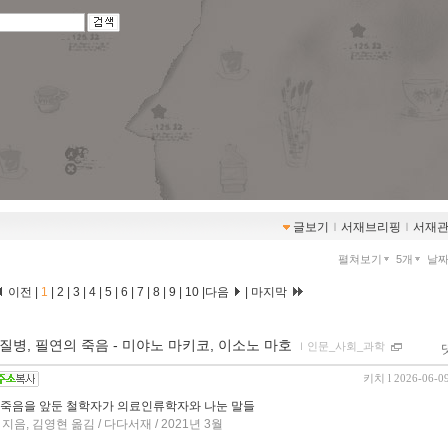
글보기
ｌ
서재브리핑
ｌ
서재
펼쳐보기
5개
날
이전 |
1
|
2
|
3
|
4
|
5
|
6
|
7
|
8
|
9
|
10
|
다음
|
마지막
질병, 필연의 죽음 - 미야노 마키코, 이소노 마호
ｌ
인문_사회_과학
키치
l 2026-06-0
 죽음을 앞둔 철학자가 의료인류학자와 나눈 말들
음, 김영현 옮김 / 다다서재 / 2021년 3월