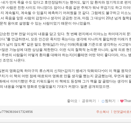
 내가 먼저 죽을 수도 있다고 호언장담하기는 했어도, 말기 암 환자와 정기적으로 편지
(두 사람은 친한 사이도 아니었다). 암이나 죽음 같은 주제가 워낙 무겁기도 하고 미
지 계속될지, 계속될 수 있을지 예측하기 어려웠을 것 같다. 그럼에도 불구하고 이소노
서 죽음을 앞둔 사람의 감정이나 생각이 궁금한 것과, 마침 그 대상이 20년 넘게 철학
문적 용어로 설명할 수 있는 사람이었기 때문이 아니었을까.
 단순한 안부 전달 이상의 내용을 담고 있다. 첫 번째 편지에서 미야노는 하이데거의 문
이다."를 언급하면서, 모든 인간은 죽지만 죽는다는 생각에 지나치게 몰입하면 미래가
회가 남지 않도록" 같은 말도 현재(삶)가 아닌 미래(죽음)를 기준으로 생각하는 사고방
수많은 가능성에 대한 상상을 제한한다. 이런 식의 철학적 논의뿐 아니라, 실제 의료 
 주변의 사람들이 어떻게 환자를 대해야 하는지(이를테면 어떤 약이 좋다더라, 어느 
인 조언도 나온다.
일본의 영화감독 하마구치 류스케의 신작(<갑자기 병세가 악화되다>)이 이 책을 원작
구치가 이 책의 어떤 점에 매료되어 영화로 만들 생각을 했는지 궁금했는데, 우연과 필연
영화에서 이야기했던 주요 키워드들이 이 책에도 등장해 그가 책을 잘 골랐다는 생각이 
의 내용을 어떻게 영화로 만들었을지 기대가 커졌다. 얼른 공개되었으면.
좋아요
ｌ
공유하기
ｌ
찜하기
ｌ
Tha
ㅣ
back/779636164/17324956
주소복사
먼댓글바로