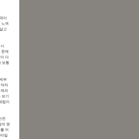
초역이
 느껴
 살고
동시
 문제
이 다
 보통
 세부
 약자
문제의
가 보기
 대립이
선전
의 영
를 어
스타일