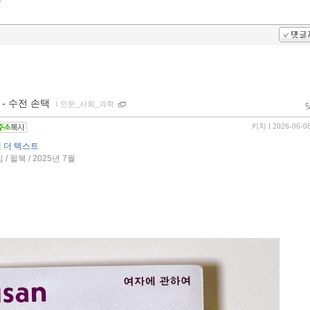
 - 수전 손택
ｌ
인문_사회_과학
키치
l 2026-06-0
 더 텍스트
 윌북 / 2025년 7월