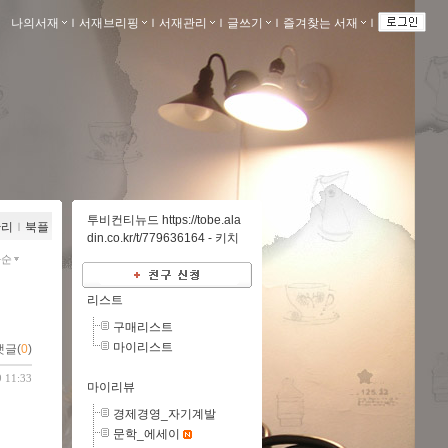
나의서재
ｌ
서재브리핑
ｌ
서재관리
ｌ
글쓰기
ｌ
즐겨찾는 서재
ｌ
투비컨티뉴드 https://tobe.ala
관리
ｌ
북플
din.co.kr/t/779636164 -
키치
짜순
리스트
구매리스트
마이리스트
댓글(
0
)
9 11:33
마이리뷰
경제경영_자기계발
문학_에세이