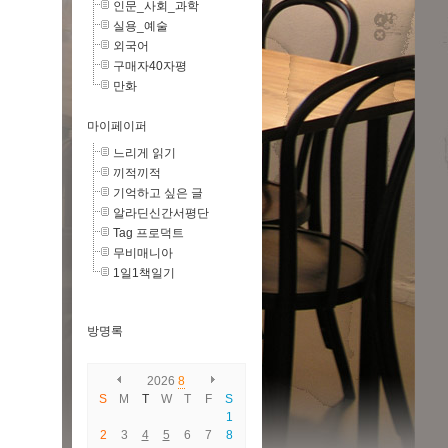
인문_사회_과학
실용_예술
외국어
구매자40자평
만화
마이페이퍼
느리게 읽기
끼적끼적
기억하고 싶은 글
알라딘신간서평단
Tag 프로덕트
무비매니아
1일1책일기
방명록
2026
8
S
M
T
W
T
F
S
1
2
3
4
5
6
7
8