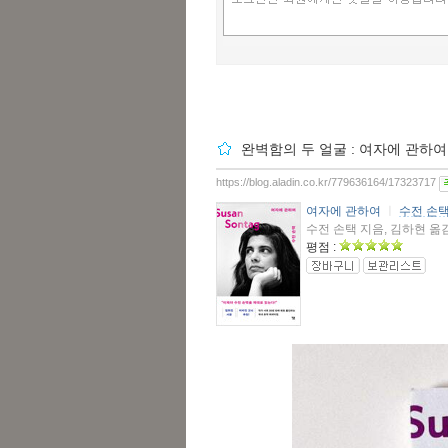
완벽함의 두 얼굴 : 여자에 관하여
https://blog.aladin.co.kr/779636164/17323717
여자에 관하여
ㅣ
수전 손택
수전 손택 지음, 김하현 옮김 /
평점 :