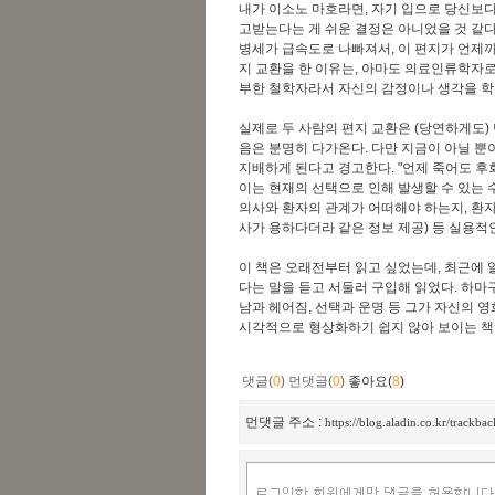
내가 이소노 마호라면, 자기 입으로 당신보다
고받는다는 게 쉬운 결정은 아니었을 것 같다
병세가 급속도로 나빠져서, 이 편지가 언제까
지 교환을 한 이유는, 아마도 의료인류학자로
부한 철학자라서 자신의 감정이나 생각을 학
실제로 두 사람의 편지 교환은 (당연하게도)
음은 분명히 다가온다. 다만 지금이 아닐 뿐
지배하게 된다고 경고한다. "언제 죽어도 후
이는 현재의 선택으로 인해 발생할 수 있는 
의사와 환자의 관계가 어떠해야 하는지, 환자
사가 용하다더라 같은 정보 제공) 등 실용적
이 책은 오래전부터 읽고 싶었는데, 최근에 
다는 말을 듣고 서둘러 구입해 읽었다. 하마
남과 헤어짐, 선택과 운명 등 그가 자신의 
시각적으로 형상화하기 쉽지 않아 보이는 책
댓글(
0
)
먼댓글(
0
)
좋아요(
8
)
먼댓글 주소 :
https://blog.aladin.co.kr/track