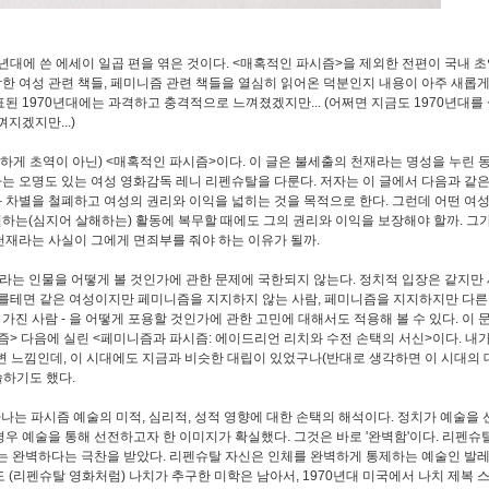
0년대에 쓴 에세이 일곱 편을 엮은 것이다.
<매혹적인 파시즘>을 제외한 전편이 국내 
함한
여성 관련 책들, 페미니즘 관련 책들을 열심히 읽어온 덕분인지 내용이
아주 새롭게
된 1970년대에는 과격하고 충격적으로 느껴졌겠지만... (어쩌면 지금도 1970년대를
지겠지만...)
게 초역이 아닌) <매혹적인 파시즘>이다. 이 글은 불세출의 천재라는 명성을 누린 
는 오명도 있는 여성 영화감독 레니 리펜슈탈을 다룬다. 저자는 이 글에서 다음과 같은
 차별을 철폐하고 여성의 권리와 이익을 넓히는 것을 목적으로 한다.
그런데 어떤 여성
별하는(심지어 살해하는) 활동에 복무할 때에도 그의 권리와 이익을 보장해야 할까.
그가
천재라는 사실이 그에게 면죄부를 줘야 하는 이유가 될까.
라는 인물을 어떻게 볼 것인가에 관한 문제에 국한되지 않는다.
정치적 입장은 같지만
 이를테면 같은 여성이지만 페미니즘을 지지하지 않는 사람, 페미니즘을 지지하지만 다른
가진 사람 -
을 어떻게 포용할 것인가에 관한 고민에 대해서도 적용해 볼 수 있다.
이 
즘> 다음에 실린 <페미니즘과 파시즘: 에이드리언 리치와 수전 손택의 서신>이다. 내
변 느낌인데,
이 시대에도 지금과 비슷한 대립이 있었구나(반대로 생각하면 이 시대의
쓸하기도 했다.
하나는
파시즘 예술의 미적, 심리적, 성적 영향에 대한 손택의 해석이다.
정치가 예술을 
경우 예술을 통해 선전하고자 한 이미지가 확실했다.
그것은 바로 '완벽함'이다.
리펜슈탈
는 완벽하다는 극찬을 받았다.
리펜슈탈 자신은 인체를 완벽하게 통제하는 예술인 발레
 (리펜슈탈 영화처럼) 나치가 추구한 미학은 남아서, 1970년대 미국에서 나치 제복 