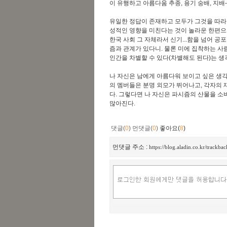
이 유행하고
아름다움 추종, 용기 숭배, 지배
유일한 정답이 존재하고 모두가 그것을 따라야
성적인 영향을 미친다는 것이 놀라운 한편으
한국 사회 그 자체라서 신기...함을 넘어 공
즘과 관계가 있다니.
물론 미에 집착하는 사람
인간을 차별할 수 있다(차별해도 된다)는 생
나 자신은 남에게 아름다워 보이고 싶은 생각
의 멤버들은 분명 외모가 뛰어나고,
각자의 
다.
그렇다면 나 자신은 파시즘의 산물을 소비
많아진다.
댓글(
0
)
먼댓글(
0
)
좋아요(
8
)
먼댓글 주소 :
https://blog.aladin.co.kr/track