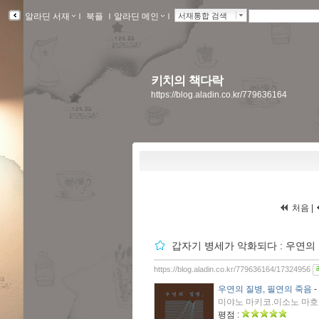
알라딘 서재
ｌ
북플
ｌ
알라딘 메인
ｌ
서재통합 검색
키치의 책다락
https://blog.aladin.co.kr/779636164
처음 |
갑자기 병세가 악화되다 : 우연의 
https://blog.aladin.co.kr/779636164/17324956
우연의 질병, 필연의 죽음
-
미야노 마키코.이소노 마호 지
평점 :