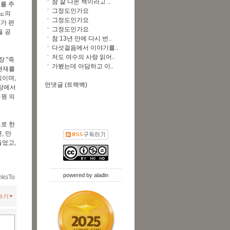
참 잘 나온 책이라고 ..
를 주
그정도인가요
야노의
그정도인가요
가 편
그정도인가요
을 공
참 13년 만에 다시 번..
다섯걸음에서 이야기를..
저도 여수의 사랑 읽어..
장 "죽
가봤는데 아담하고 이..
 현재를
식이며,
먼댓글 (트랙백)
현장에서
병원 의
으로 한
, 만
들었고,
powered by
aladin
nksTo
쓰기