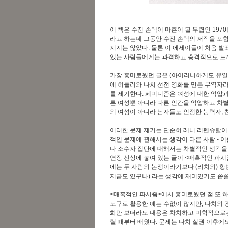
이 책은 수전 손택이 마흔이 될 무렵인 197
라고 하는데 그동안 수전 손택의 저작을 포
지지는 않았다. 물론 이 에세이들이 처음 발표
있는 사람들에게는 과격하고 충격적으로 느껴
가장 흥미로웠던 글은 (아이러니하게도 유일하
에
히틀러와 나치 선전 영화를 만든 부역자라
를 제기한다.
페미니즘은 여성에 대한 억압과
른 여성뿐 아니라 다른 인간을 억압하고 차
의 여성이 아니라 남자들도 인정한 능력자, 
이러한 문제 제기는 단순히 레니 리펜슈탈이
적인 문제에 관해서는 생각이 다른 사람 -
나 소수자 집단에 대해서는 차별적인 생각을 
연장 선상에 놓여 있는 글이 <매혹적인 파시
에는 두 사람의 논쟁이라기보다 (리치의) 항
지금도 있구나) 라는 생각에 재미있기도 씁
<매혹적인 파시즘>에서 흥미로웠던 점 또 
도구로 활용한 예는 수없이 많지만, 나치의 
화만 보더라도 내용은 차치하고 미학적으로
릴 때부터 배웠다.
문제는 나치 실권 이후에도