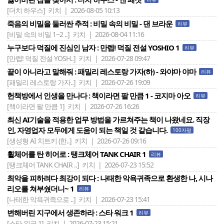
[더치 하우스]
키치 | 2026-08-05 10:13
죽음의 비밀을 둘러싼 추적 : 비밀 속의 비밀 - 댄 브라운
리뷰
[비밀 속의 비밀 1~2 ..]
키치 | 2026-08-04 11:16
누구보다 덕질에 진심인 남자 : 만렙! 덕질 전설 YOSHIO 1
리뷰
[만렙! 덕질 전설 YOSH..]
키치 | 2026-07-28 09:47
끝이 아니라고 말해줘 : 패밀리 레스토랑 가자(하) - 와야마 야마
리뷰
[패밀리 레스토랑 가자..]
키치 | 2026-07-26 19:09
헌책방에서 인생을 만나다 : 책이라면 팔 만큼 1 - 코지마 아오
리뷰
[책이라면 팔 만큼 1]
키치 | 2026-07-26 16:26
최신 AI기술을 적용한 업무 방법을 가르쳐주는 책이 나왔네요. 직장
인, 자영업자 모두에게 도움이 되는 책일 것 같습니다.
100자평
[생성형 AI 치트키 (한..]
키치 | 2026-07-26 09:16
휠체어를 탄 히어로 : 탱크체어 TANK CHAIR 1
리뷰
[탱크체어 TANK CHAIR ..]
키치 | 2026-07-23 15:52
최악을 피하려다 최강이 되다 : 나태한 악욕귀족으로 환생한 나, 시나
리오를 쳐부쉈더니~ 1
리뷰
[나태한 악욕귀족으로 ..]
키치 | 2026-07-23 15:41
변해버린 지구에서 생존하라 : 스타 워크 1
리뷰
[스타 워크 1]
키치 | 2026-07-23 15:21