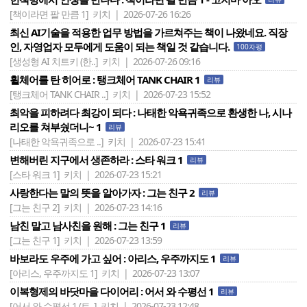
[책이라면 팔 만큼 1]
키치 | 2026-07-26 16:26
최신 AI기술을 적용한 업무 방법을 가르쳐주는 책이 나왔네요. 직장
인, 자영업자 모두에게 도움이 되는 책일 것 같습니다.
100자평
[생성형 AI 치트키 (한..]
키치 | 2026-07-26 09:16
휠체어를 탄 히어로 : 탱크체어 TANK CHAIR 1
리뷰
[탱크체어 TANK CHAIR ..]
키치 | 2026-07-23 15:52
최악을 피하려다 최강이 되다 : 나태한 악욕귀족으로 환생한 나, 시나
리오를 쳐부쉈더니~ 1
리뷰
[나태한 악욕귀족으로 ..]
키치 | 2026-07-23 15:41
변해버린 지구에서 생존하라 : 스타 워크 1
리뷰
[스타 워크 1]
키치 | 2026-07-23 15:21
사랑한다는 말의 뜻을 알아가자 : 그는 친구 2
리뷰
[그는 친구 2]
키치 | 2026-07-23 14:16
남친 말고 남사친을 원해 : 그는 친구 1
리뷰
[그는 친구 1]
키치 | 2026-07-23 13:59
바보라도 우주에 가고 싶어 : 아리스, 우주까지도 1
리뷰
[아리스, 우주까지도 1]
키치 | 2026-07-23 13:07
이복형제의 바닷마을 다이어리 : 어서 와 수평선 1
리뷰
[어서 와 수평선 1 (트..]
키치 | 2026-07-23 12:48