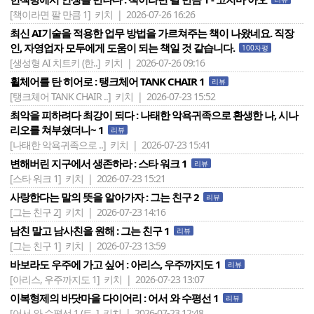
[책이라면 팔 만큼 1]
키치 | 2026-07-26 16:26
최신 AI기술을 적용한 업무 방법을 가르쳐주는 책이 나왔네요. 직장
인, 자영업자 모두에게 도움이 되는 책일 것 같습니다.
100자평
[생성형 AI 치트키 (한..]
키치 | 2026-07-26 09:16
휠체어를 탄 히어로 : 탱크체어 TANK CHAIR 1
리뷰
[탱크체어 TANK CHAIR ..]
키치 | 2026-07-23 15:52
최악을 피하려다 최강이 되다 : 나태한 악욕귀족으로 환생한 나, 시나
리오를 쳐부쉈더니~ 1
리뷰
[나태한 악욕귀족으로 ..]
키치 | 2026-07-23 15:41
변해버린 지구에서 생존하라 : 스타 워크 1
리뷰
[스타 워크 1]
키치 | 2026-07-23 15:21
사랑한다는 말의 뜻을 알아가자 : 그는 친구 2
리뷰
[그는 친구 2]
키치 | 2026-07-23 14:16
남친 말고 남사친을 원해 : 그는 친구 1
리뷰
[그는 친구 1]
키치 | 2026-07-23 13:59
바보라도 우주에 가고 싶어 : 아리스, 우주까지도 1
리뷰
[아리스, 우주까지도 1]
키치 | 2026-07-23 13:07
이복형제의 바닷마을 다이어리 : 어서 와 수평선 1
리뷰
[어서 와 수평선 1 (트..]
키치 | 2026-07-23 12:48