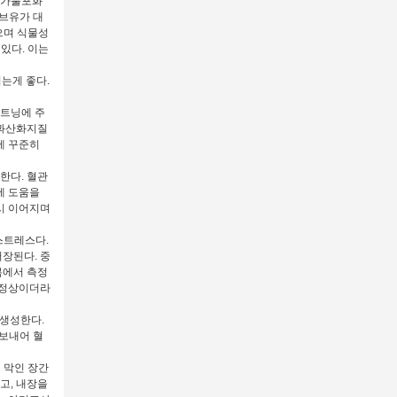
일가불포화
브유가 대
으며 식물성
있다. 이는
는게 좋다.
쇼트닝에 주
 과산화지질
에 꾸준히
한다. 혈관
에 도움을
시 이어지며
 스트레스다.
장된다. 중
복에서 측정
 정상이더라
 생성한다.
 보내어 혈
 막인 장간
고, 내장을