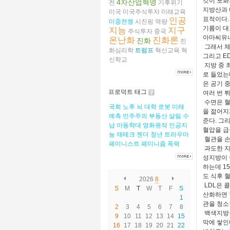
것이 포화
4차산업혁명
전
기후위기
지방산과 
미국
미국주식투자
미래교육
표적이다.
인공
미중전쟁
시진핑
역량
기름이 대
지능
지구
주식투자
중국
아마씨유나
온난화
진화론
진화
진
그래서 체
화심리학
트럼프
혁신교육
혁
그리고
E
신학교
지방 중 
로 들었는
은 공기 
프로덕트 태그
여러 번 
수면은 혈
국회
노후
뇌
대학
로봇
미래
을 젊어지
예측
민주주의
부동산
살림
수
준다. 그
납
아동학대
영화원작
인공지
혈압을 급
능
재테크
젠더
청년
트라우마
혈관을 손
페미니스트
페미니즘
폭력
과도한 지
성지방이 
하는데 1
도 식후 
2026
8
LDL은 
S
M
T
W
T
F
S
산화하면 
1
관을 청소
2
3
4
5
6
7
8
백색지방은
9
10
11
12
13
14
15
막에 쌓인
16
17
18
19
20
21
22