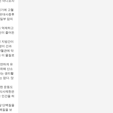
는 아디포사
여기에 고혈
인은대사증후
 일부 암의
을 억제하고
틴이 줄어든
성 지방간이
방이 간과
장혈관에 악
 이 물질로
유연하게 유
 위해 산소
라는 생리활
 없다. 앉
격한 운동도
 식사제한은
 인간을 허
달걀 단백질을
백질을 보