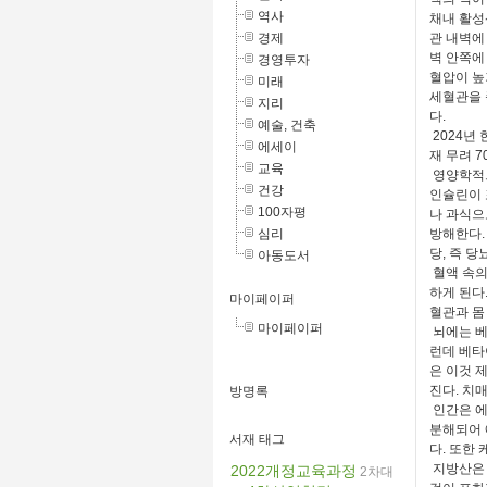
역사
채내 활성
경제
관 내벽에
벽 안쪽에
경영투자
혈압이 높
미래
세혈관을 
지리
다.
예술, 건축
2024년 
에세이
재 무려 
교육
영양학적으
건강
인슐린이 
100자평
나 과식으
심리
방해한다.
당, 즉 당
아동도서
혈액 속의
하게 된다
마이페이퍼
혈관과 몸
마이페이퍼
뇌에는 베
런데 베타
은 이것 
진다. 치
방명록
인간은 에
분해되어 
서재 태그
다. 또한
지방산은 
2022개정교육과정
2차대