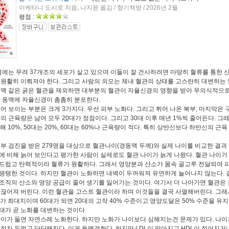
이케타니 도시로 지음, 나지윤 옮김 / 향기책방 / 2026년 2월
평점 :
에는 무려 37개조의 세포가 살고 있으며 이들이 잘 건사하려면 마땅히 혈류를 통한 
 원활히 이뤄져야 한다. 그리고 사람의 외모는 체내 혈관의 상태를 고스란히 대변하는 
동맥 같은 굵은 혈관을 제외하면 대부분의 혈관이 자율신경의 영향을 받아 무의식적으로
단 동맥에 자율신경이 촘촘히 분포한다.
어 보이는 부분은 크게 3가지다. 우선 피부 노화다. 그리고 튀어 나온 복부, 마지막은 
간의 근육량은 남여 모두 20대가 정점이다. 그리고 30대 이후 매년 1%씩 줄어든다. 그
해 10%, 50대는 20%, 60대는 60%나 근육량이 적다. 특히 상반신보다 하반신의 근육
.
부 검진을 받은 279명을 대상으로 혈관나이(경동맥 두께)와 실제 나이를 비교한 결과 
에 비해 늙어 보인다고 평가한 사람이 실제로도 혈관 나이가 늙게 나왔다. 혈관 나이가
드럽고 탄력적이라 혈류가 원활하다. 그래서 영양분과 산소가 몸속 골고루 전달되며 
탱탱한 것이다. 하지만 혈관이 노화하면 내벽이 두꺼워져 유연하게 늘어나지 않는다. 
조직의 산소와 영양 공급이 줄어 생기를 잃어가는 것이다. 여기서 더 나아가면 혈관은 
 끊어져 버린다. 이런 혈관을 고스트 혈관이라 하며 이것들을 결국 사멸해버린다. 그래
대가 최대치이며 60대가 되면 20대의 고작 40% 수준이고 영양도달은 50% 수준을 유지
태가 곧 노화를 대변하는 것이다.
이가 들면 자연스레 노화한다. 하지만 노화가 나이보다 심해지는건 문제가 있다. 나이
 점차 두껍고 단단해진다. 이게 동맥경화다. 하지만 LDL이 많아지고 HDL이 적어지거