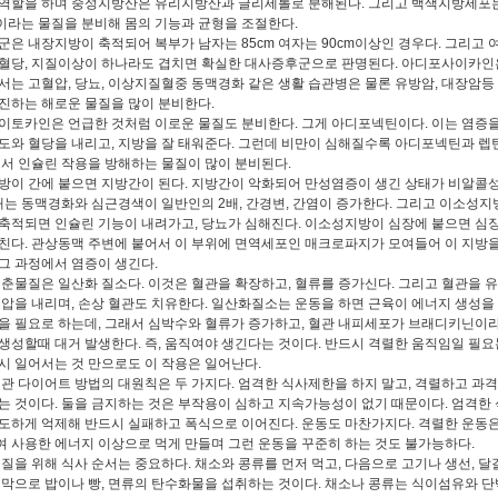
역할을 하며 중성지방산은 유리지방산과 글리세롤로 분해된다. 그리고 백색지방세포
라는 물질을 분비해 몸의 기능과 균형을 조절한다.
은 내장지방이 축적되어 복부가 남자는 85cm 여자는 90cm이상인 경우다. 그리고 
혈당, 지질이상이 하나라도 겹치면 확실한 대사증후군으로 판명된다. 아디포사이카
서는 고혈압, 당뇨, 이상지질혈중 동맥경화 같은 생활 습관병은 물론 유방암, 대장암등
진하는 해로운 물질을 많이 분비한다.
토카인은 언급한 것처럼 이로운 물질도 분비한다. 그게 아디포넥틴이다. 이는 염증
도와 혈당을 내리고, 지방을 잘 태워준다. 그런데 비만이 심해질수록 아디포넥틴과 렙
면서 인슐린 작용을 방해하는 물질이 많이 분비된다.
이 간에 붙으면 지방간이 된다. 지방간이 악화되어 만성염증이 생긴 상태가 비알콜
상태는 동맥경화와 심근경색이 일반인의 2배, 간경변, 간염이 증가한다. 그리고 이소성지
축적되면 인슐린 기능이 내려가고, 당뇨가 심해진다. 이소성지방이 심장에 붙으면 심
친다. 관상동맥 주변에 붙어서 이 부위에 면역세포인 매크로파지가 모여들어 이 지방을
그 과정에서 염증이 생긴다.
춘물질은 일산화 질소다. 이것은 혈관을 확장하고, 혈류를 증가신다. 그리고 혈관을 
혈압을 내리며, 손상 혈관도 치유한다. 일산화질소는 운동을 하면 근육이 에너지 생성을
을 필요로 하는데, 그래서 심박수와 혈류가 증가하고, 혈관 내피세포가 브래디키닌이
생성할때 대거 발생한다. 즉, 움직여야 생긴다는 것이다. 반드시 격렬한 움직임일 필요는
시 일어서는 것 만으로도 이 작용은 일어난다.
관 다이어트 방법의 대원칙은 두 가지다. 엄격한 식사제한을 하지 말고, 격렬하고 과
는 것이다. 둘을 금지하는 것은 부작용이 심하고 지속가능성이 없기 때문이다. 엄격한
도하게 억제해 반드시 실패하고 폭식으로 이어진다. 운동도 마찬가지다. 격렬한 운동은
 사용한 에너지 이상으로 먹게 만들며 그런 운동을 꾸준히 하는 것도 불가능하다.
질을 위해 식사 순서는 중요하다. 채소와 콩류를 먼저 먹고, 다음으로 고기나 생선, 
지막으로 밥이나 빵, 면류의 탄수화물을 섭취하는 것이다. 채소나 콩류는 식이섬유와 단