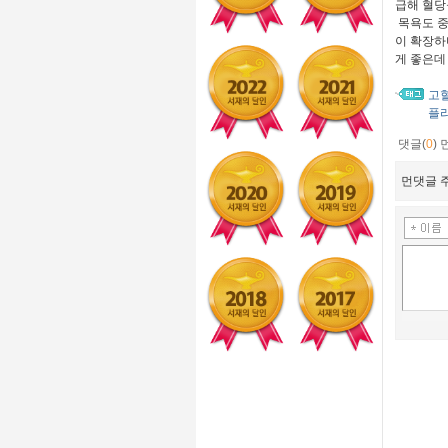
급해 혈당
목욕도 중
이 확장하
게 좋은데
고
플
댓글(
0
)
먼댓글 주