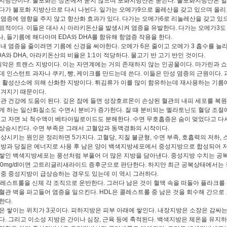
지방산이다. 불포화는 상온에서 굳지 않으며 포화지방산은 굳는다. 불포화지방산은 
다가 불포화 지방산으로 다시 나뉜다. 일가는 오메가9으로 올레산을 갖고 있으며 올리
 염증에 영향을 주지 않고 항산화 효과가 있다. 다가는 오메가6로 리놀레산을 갖고 있
표적이다. 이들은 대사 시 아라키돈산을 발생시켜 염증을 유발한다. 다가는 오메가3도 
, 들기름에 해다아며 EDA와 DHA를 함유해 항염증 작용을 한다.
내 염증을 줄이려면 기름에 신경을 써야한다. 오메가 6은 줄이고 오메가 3 흡수를 늘리
DA와 DHA, 아라키돈산의 비율은 1:1이 적당하다. 물고기 반 고기 반인 것이다.
최악은 트랜스 지방이다. 이는 자연계에는 거의 존재하지 않는 인공물이다. 마가린과 
데 인스턴트 과자나 쿠키, 빵, 케이크를 만드는데 쓴다. 이들은 만성 염증의 근원이다.
중 활성산소에 의해 산화한 지방이다. 튀김류가 이를 많이 함유하는데 재사용하는 기름
튀겨지기 때문이다.
관 건강에 도움이 된다. 깊은 잠에 들면 성장호르몬이 손상된 혈관의 내피 세포를 복원
게 하는 일산화질소도 수면시 분비가 증가한다. 잘 때 분비되는 멜라토닌도 혈당 조절
리고 자면 뇌 척수액이 베타아밀로이드도 분해한다. 수면 무호흡증은 숨이 멎었다고 다
상승시킨다. 수면 부족은 그래서 고혈압과 동맥경화의 시작이다.
상시키는 원인은 정리하면 5가지다. 고혈당, 지질 불균형, 수면 부족, 호흡력의 저하,
방과 당질은 에너지로 사용 후 남은 양이 백색지방세포에서 중성지방으로 합성되어 저
쌓인 백색지방세포는 풍선처럼 부풀어 더 많은 지방을 담아낸다. 중성지방 수치는 공
50mg/dl이면 고트리글리새라이드 증후군으로 판단한다. 하지만 최근 공복상태에서는
혈중 중성지방이 급상승하는 경우도 있는데 이 역시 그러하다.
콜레스트롤을 신체 각 조직으로 운반한다. 그러다 남은 것이 혈액 속을 떠돌아 플라크를
혈관 벽을 파고들어 염증을 일으킨다. HDL은 콜레스트롤 중 남은 것을 회수해 간으로
한다.
 쌓이는 위치가 3곳이다. 피하지방은 피부 아래에 쌓인다. 내장지방은 소장은 감싸는
다. 그리고 이소성 지방은 간이나 심장, 근육 등에 축적된다. 백색지방은 체온을 유지하