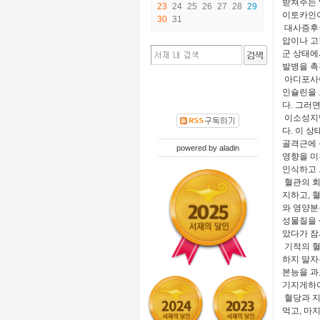
받쳐주는 
23
24
25
26
27
28
29
이토카인이
30
31
대사증후군
압이나 고
군 상태에
발병을 촉
아디포사이
인슐린을 
다. 그러
이소성지방
다. 이 
골격근에 
powered by
aladin
영향을 미
인식하고 
혈관의 회
지하고, 
와 영양분
성물질을 
았다가 잠
기적의 혈
하지 말자
본능을 과
기지게하여
혈당과 지
먹고, 마