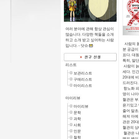
여러 분야에 관해 항상 관심이
많습니다. 다양한 책들을 소개
하고 소개 받고 싶어하는 사람
사람의 몸
입니다. -
닷슈
분 공급이
표다. 대
특히, 말
리스트
사람이 늙
세다. 인
보관리스트
20대에 비
구매리스트
드러진다
마이리스트
항노화 피
명이 나이
마이리뷰
혈관은 부
윤기있고 
마이리뷰
줄어 말초
문학
해져 아예
과학
관은 20
사회
혈관의 상
인문
혈관은 나
철학
맥의 벽이