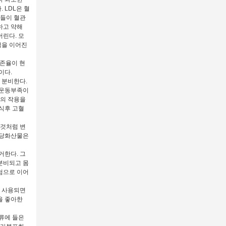
 LDL은 혈
것들이 혈관
하고 약해
린다. 모
색을 이어진
생존율이 현
이다.
 분비한다.
 운동부족이
린의 작용을
식후 고혈
탄것처럼 변
종당화산물은
거한다. 그
분비되고 몸
험으로 이어
 사용되면
을 좋아한
류에 들은