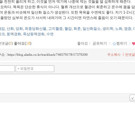
을 천천히 올리게 하고, 이것을 먼저 먹기에 나중에 먹는 것들을 덜 섭취하게 해준다.
요하다. 목욕은 단순한 휴식이 아니다. 혈류 개선으로 혈관이 회춘하고 온수에 몸을 
며 운동과 비슷해져 일산화 질소가 생성된다. 또한 목욕을 수면에도 좋다. 자기 1-2시
 올랐던 심부의 온도가 서서히 내려가며 그 시간이면 자연스레 졸음이 오기 때문이다.
혈압
산화
당화
최종당화산물
고지혈증
혈압
회춘
일산화질소
생리학
노화
염증
,
,
,
,
,
,
,
,
,
,
,
라크
동맥경화
죽상동맥경화
수면
,
,
,
먼댓글(
0
)
좋아요(
18
)
좋아요
ｌ
공유하기
ｌ
찜하기
ｌ
소 :
ㅣ
https://blog.aladin.co.kr/trackback/746579178/17379200
주소복사
먼댓글