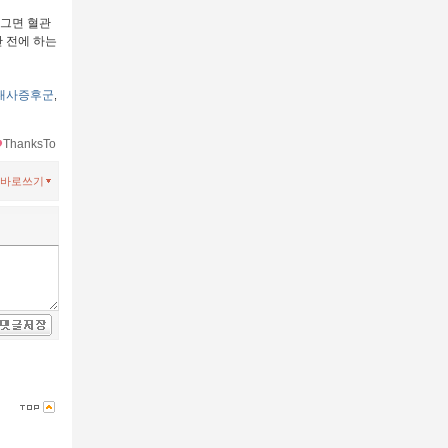
담그면 혈관
간 전에 하는
대사증후군
,
ThanksTo
바로쓰기