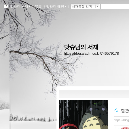
알라딘 서재
ｌ
북플
ｌ
알라딘 메인
ｌ
서재통합 검색
닷슈님의 서재
https://blog.aladin.co.kr/746579178
혈관
https://bl