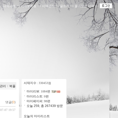
나의서재
ｌ
서재브리핑
ｌ
서재관리
ｌ
글쓰기
ｌ
즐겨찾는 서재
ｌ
서재지수
: 330453점
관리
ｌ
북플
마이리뷰:
편
1084
마이리스트:
편
0
마이페이퍼:
편
98
댓글(
0
)
오늘 259, 총 267439 방문
-07-07 19:57
오늘의 마이리스트