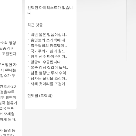
선택된 마이리스트가 없습니
다.
최근 댓글
백번 옳은 말씀이십니..
홍명보의 쓰리백에 대..
산소와 영양
축구협회의 카르텔이 ..
일종의 지
국가주의가 싫어 월드..
 조절된다.
권투 선수 타이슨인가..
말씀이 수긍됩니다. ..
구부정한 자
요즘 강남 집값이 들썩..
래서 40대는
남들 엄청난 투자 수익..
 감소가 두
남자는 물건을 조심해..
새해 첫머리를 뜨겁게 ..
간호사 20
 젊을수록
먼댓글 (트랙백)
피부 표면이
결국 혈류가
결국 딱딱
서 모세혈
하게 된다.
가 들면 동
나 과도한