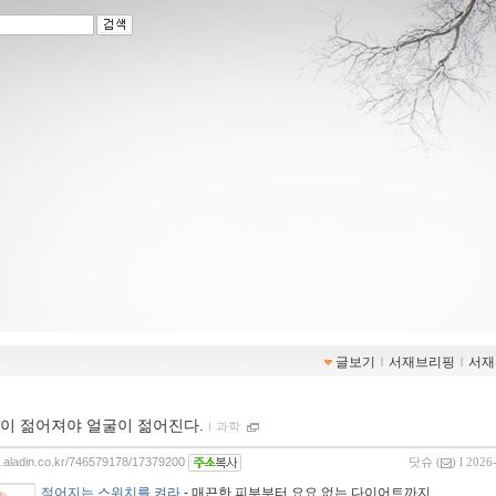
글보기
ｌ
서재브리핑
ｌ
서재
이 젊어져야 얼굴이 젊어진다.
ｌ
과학
og.aladin.co.kr/746579178/17379200
닷슈
(
) l 2026
젊어지는 스위치를 켜라
- 매끈한 피부부터 요요 없는 다이어트까지