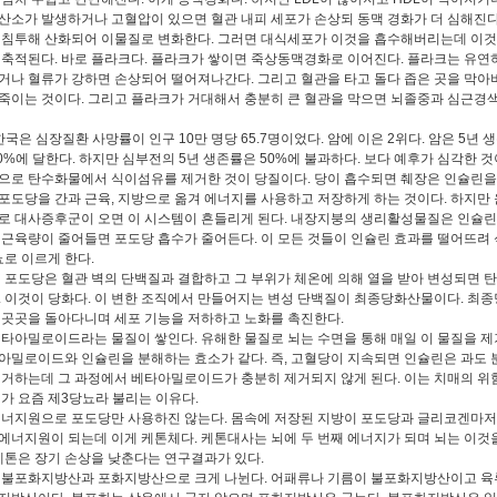
산소가 발생하거나 고혈압이 있으면 혈관 내피 세포가 손상되 동맥 경화가 더 심해진다.
 침투해 산화되어 이물질로 변화한다. 그러면 대식세포가 이것을 흡수해버리는데 이
 축적된다. 바로 플라크다. 플라크가 쌓이면 죽상동맥경화로 이어진다. 플라크는 유연
거나 혈류가 강하면 손상되어 떨어져나간다. 그리고 혈관을 타고 돌다 좁은 곳을 막아버
죽이는 것이다. 그리고 플라크가 거대해서 충분히 큰 혈관을 막으면 뇌졸중과 심근경
한국은 심장질환 사망률이 인구 10만 명당 65.7명이었다. 암에 이은 2위다. 암은 5년 
70%에 달한다. 하지만 심부전의 5년 생존률은 50%에 불과하다. 보다 예후가 심각한 것
로 탄수화물에서 식이섬유를 제거한 것이 당질이다. 당이 흡수되면 췌장은 인슐린을
포도당을 간과 근육, 지방으로 옮겨 에너지를 사용하고 저장하게 하는 것이다. 하지만
로 대사증후군이 오면 이 시스템이 흔들리게 된다. 내장지붕의 생리활성물질은 인슐
 근육량이 줄어들면 포도당 흡수가 줄어든다. 이 모든 것들이 인슐린 효과를 떨어뜨려 
뇨로 이르게 한다.
 포도당은 혈관 벽의 단백질과 결합하고 그 부위가 체온에 의해 열을 받아 변성되면 
. 이것이 당화다. 이 변한 조직에서 만들어지는 변성 단백질이 최종당화산물이다. 최
 곳곳을 돌아다니며 세포 기능을 저하하고 노화를 촉진한다.
타아밀로이드라는 물질이 쌓인다. 유해한 물질로 뇌는 수면을 통해 매일 이 물질을 제
아밀로이드와 인슐린을 분해하는 효소가 같다. 즉, 고혈당이 지속되면 인슐린은 과도 
제거하는데 그 과정에서 베타아밀로이드가 충분히 제거되지 않게 된다. 이는 치매의 위
매가 요즘 제3당뇨라 불리는 이유다.
너지원으로 포도당만 사용하진 않는다. 몸속에 저장된 지방이 포도당과 글리코겐마저
에너지원이 되는데 이게 케톤체다. 케톤대사는 뇌에 두 번째 에너지가 되며 뇌는 이것
 케톤은 장기 손상을 낮춘다는 연구결과가 있다.
불포화지방산과 포화지방산으로 크게 나뉜다. 어패류나 기름이 불포화지방산이고 육